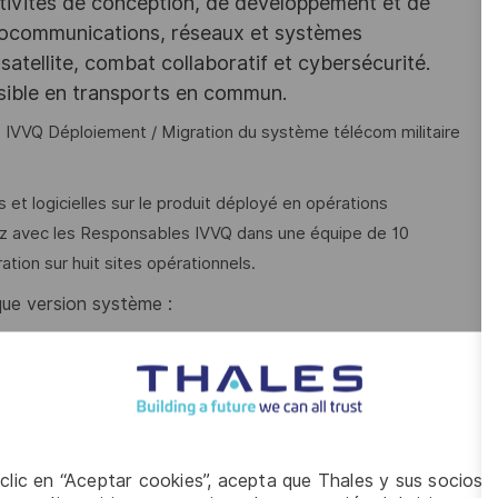
tivités de conception, de développement et de
iocommunications, réseaux et systèmes
satellite, combat collaboratif et cybersécurité.
ssible en transports en commun.
és IVVQ Déploiement / Migration du système télécom militaire
 et logicielles sur le produit déployé en opérations
orez avec les Responsables IVVQ dans une équipe de 10
ation sur huit sites opérationnels.
que version système :
es concernant la version système déployée,
ration à l’Administration,
ion aux essais de mise au point de la version système en
 clic en “Aceptar cookies”, acepta que Thales y sus socios 