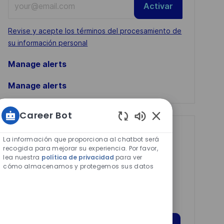
Activar
Email
address
Required
Revise y acepte los términos del procesamiento de
(Required)
su información personal
Manage alerts
Manage alerts
Career Bot
Sonidos
Get tailored job
de
La información que proporciona al chatbot será
chatbot
recommendations
recogida para mejorar su experiencia. Por favor,
lea nuestra
política de privacidad
para ver
habilitados
based on your
cómo almacenamos y protegemos sus datos
interests.