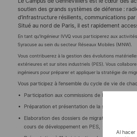
Le Campus de Gennevilliers est le cœur des ac
soutien des grands systèmes de défense : rad
d’infrastructure résilients, communications par 
Situé au nord de Paris, il est rapidement acce
En tant qu'Ingénieur IVVQ vous participerez aux activit
Syracuse au sein du secteur Réseaux Mobiles (MNW).
Vous contribuerez à la gestion des évolutions matérielles
extérieures et sur sites industriels (PES). Vous collab
ingénieurs pour préparer et appliquer la stratégie de migr
Vous participez à l’ensemble du cycle de vie de cha
Participation aux commissions de Faits Techniqu
Préparation et présentation de la stratégie de mig
Elaboration des dossiers de migration, participat
cours de développement en PES,
Al hacer