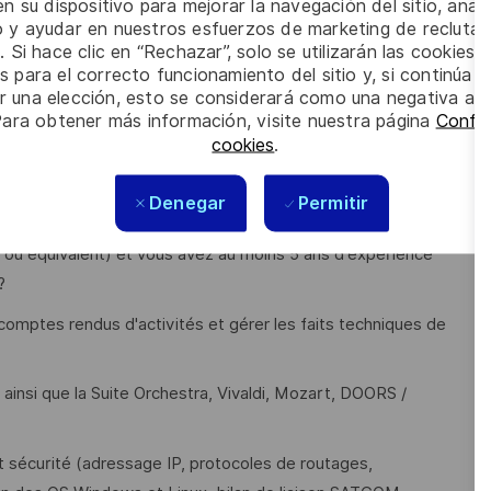
volution des sites opérationnels et des demandes
n su dispositivo para mejorar la navegación del sitio, anali
io y ayudar en nuestros esfuerzos de marketing de recluta
. Si hace clic en “Rechazar”, solo se utilizarán las cookies 
s para el correcto funcionamiento del sitio y, si continúa
lifiées,
er una elección, esto se considerará como una negativa a d
pérationnels après l'intervention de l'équipe intégrée
Para obtener más información, visite nuestra página
Config
cookies
.
ting associé.
Denegar
Permitir
r ou équivalent) et vous avez au moins 5 ans d'expérience
?
comptes rendus d'activités et gérer les faits techniques de
) ainsi que la Suite Orchestra, Vivaldi, Mozart, DOORS /
sécurité (adressage IP, protocoles de routages,