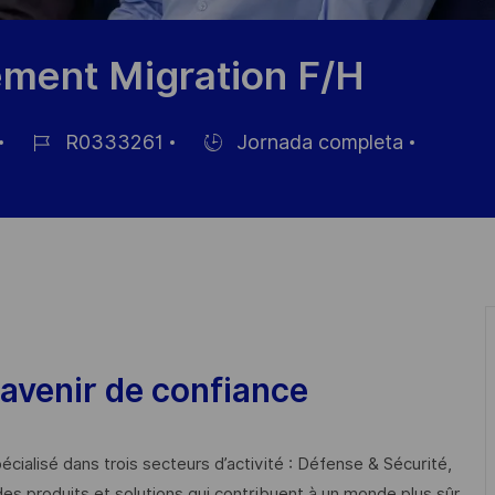
ement Migration F/H
R0333261
Jornada completa
ID
Hiring
de
Type
empleo
avenir de confiance
cialisé dans trois secteurs d’activité : Défense & Sécurité,
des produits et solutions qui contribuent à un monde plus sûr,