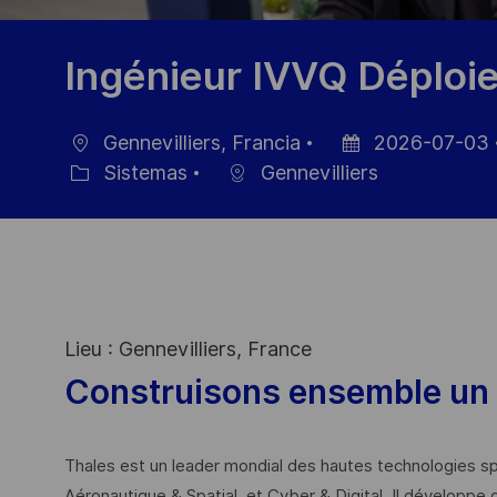
Ingénieur IVVQ Déploi
Gennevilliers, Francia
2026-07-03
Ubicación
Fecha
Sistemas
Gennevilliers
Categoría
de
publicación
Lieu : Gennevilliers, France
Construisons ensemble un 
Thales est un leader mondial des hautes technologies spé
Aéronautique & Spatial, et Cyber & Digital. Il développe 