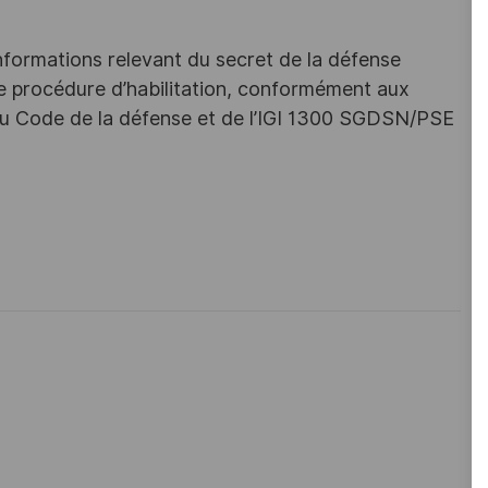
nformations relevant du secret de la défense
une procédure d’habilitation, conformément aux
s du Code de la défense et de l’IGI 1300 SGDSN/PSE