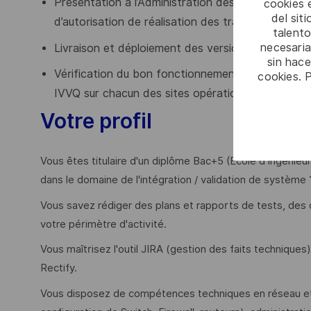
Présentation à l’Administration des dossiers d’é
cookies e
del sit
d’autorisation de réalisation des travaux,
talento
necesaria
Livraison et déploiement des versions Système qua
sin hac
Vérification du bon fonctionnement des services o
cookies. 
IVVQ sur chacun des sites opérationnels et repor
Votre profil
Vous êtes titulaire d'un diplôme Bac+5 (Ecole d'Ingénieu
dans le domaine de l'intégration / validation de système 
Vous savez rédiger des plans et rapports de tests, des 
votre périmètre d'activité.
Vous maîtrisez l'outil JIRA (gestion des faits techniques
Rectify.
Vous disposez de compétences techniques en réseau et 