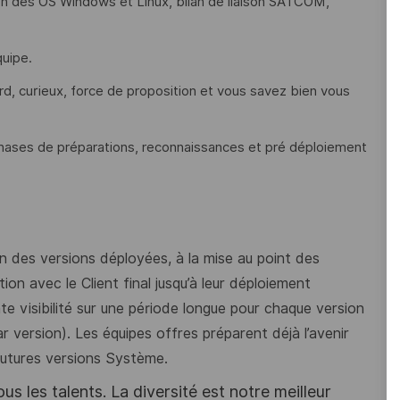
tion des OS Windows et Linux, bilan de liaison SATCOM,
quipe.
lard, curieux, force de proposition et vous savez bien vous
hases de préparations, reconnaissances et pré déploiement
en des versions déployées, à la mise au point des
ion avec le Client final jusqu’à leur déploiement
te visibilité sur une période longue pour chaque version
 version). Les équipes offres préparent déjà l’avenir
 futures versions Système.
s les talents. La diversité est notre meilleur