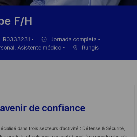
pe F/H
R0333231
Jornada completa
Hiring
rsonal, Asistente médico
Rungis
Type
eo
avenir de confiance
cialisé dans trois secteurs d’activité : Défense & Sécurité,
des produits et solutions qui contribuent à un monde plus sûr,