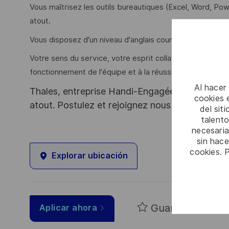
Vous maîtrisez les outils bureautiques (Excel, Word, Po
atout.
Vous disposez d'un niveau d'anglais courant, tant à l'écrit 
Votre sens du service, votre esprit collaboratif et votre
fonctionnement de l'équipe et à la réussite des activités
Al hacer
Thales, entreprise Handi-Engagée, reconnait tou
cookies e
atout. Postulez et rejoignez nous !
del sit
talento
necesaria
sin hac
cookies. 
Explorar ubicación
Guardar
Aplicar ahora