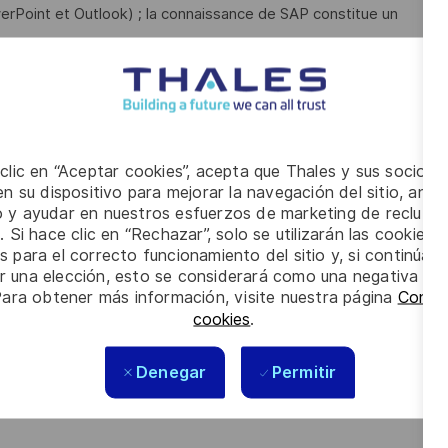
werPoint et Outlook) ; la connaissance de SAP constitue un
qu'à l'oral.
 capacité à anticiper les besoins contribuent au bon
.
 clic en “Aceptar cookies”, acepta que Thales y sus socios 
s les talents. La diversité est notre meilleur
n su dispositivo para mejorar la navegación del sitio, anali
io y ayudar en nuestros esfuerzos de marketing de recluta
. Si hace clic en “Rechazar”, solo se utilizarán las cookies 
s para el correcto funcionamiento del sitio y, si continúa
er una elección, esto se considerará como una negativa a d
Para obtener más información, visite nuestra página
Config
cookies
.
Denegar
Permitir