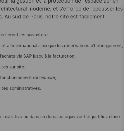
r la gestion et la protection de l'espace aérien.
chitectural moderne, et s'efforce de repousser les
s. Au sud de Paris, notre site est facilement
ns seront les suivantes :
t à l'international ainsi que les réservations d'hébergement,
achats via SAP jusqu'à la facturation,
tes sur site,
n fonctionnement de l'équipe,
vités administratives.
inistrative ou dans un domaine équivalent et justifiez d'une