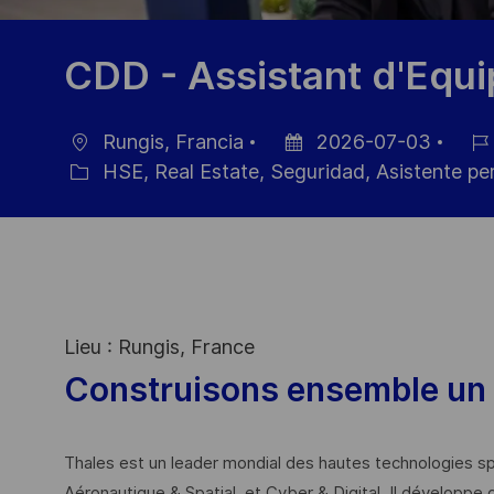
CDD - Assistant d'Equi
Rungis, Francia
2026-07-03
Ubicación
Fecha
ID
HSE, Real Estate, Seguridad, Asistente pe
Categoría
de
de
publicación
empl
Lieu : Rungis, France
Construisons ensemble un 
Thales est un leader mondial des hautes technologies spé
Aéronautique & Spatial, et Cyber & Digital. Il développe 