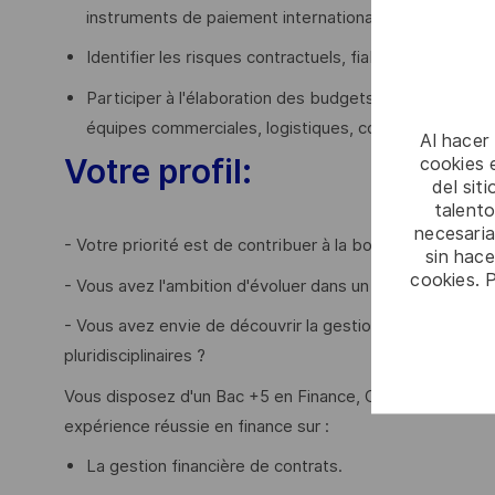
instruments de paiement internationaux.
Identifier les risques contractuels, fiabiliser les donn
Participer à l'élaboration des budgets et des prévisi
équipes commerciales, logistiques, comptables, de tr
Al hacer
Votre profil:
cookies e
del sit
talento
necesaria
- Votre priorité est de contribuer à la bonne gestion fi
sin hac
cookies. 
- Vous avez l'ambition d'évoluer dans un environnement in
- Vous avez envie de découvrir la gestion financière de 
pluridisciplinaires ?
Vous disposez d'un Bac +5 en Finance, Commerce Interna
expérience réussie en finance sur :
La gestion financière de contrats.