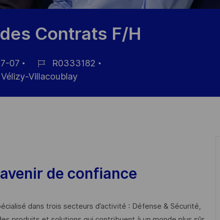
 des Contrats F/H
7-07
R0333182
ID
Vélizy-Villacoublay
de
empleo
avenir de confiance
cialisé dans trois secteurs d’activité : Défense & Sécurité,
des produits et solutions qui contribuent à un monde plus sûr,