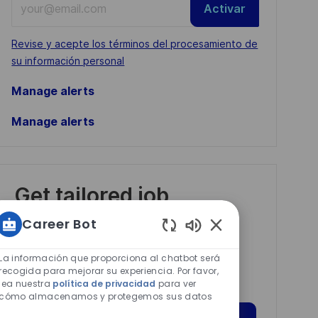
Activar
Email
address
Required
Revise y acepte los términos del procesamiento de
(Required)
su información personal
Manage alerts
Manage alerts
Get tailored job
recommendations
Career Bot
based on your
Sonidos
interests.
de
La información que proporciona al chatbot será
chatbot
recogida para mejorar su experiencia. Por favor,
lea nuestra
política de privacidad
para ver
habilitados
cómo almacenamos y protegemos sus datos