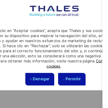
ées contractuelles et assurer le suivi des délais d'exécution.
ons d'encaissements, tout en collaborant étroitement avec les
ésorerie et de contrôle de gestion.
 clic en “Aceptar cookies”, acepta que Thales y sus socios 
n su dispositivo para mejorar la navegación del sitio, anali
io y ayudar en nuestros esfuerzos de marketing de recluta
. Si hace clic en “Rechazar”, solo se utilizarán las cookies 
s para el correcto funcionamiento del sitio y, si continúa
nancière de contrats complexes ?
er una elección, esto se considerará como una negativa a d
Para obtener más información, visite nuestra página
Config
ternational au sein d'un grand groupe industriel ?
cookies
.
contrats stratégiques et de travailler avec des équipes
Denegar
Permitir
tional ou École de commerce et justifiez d'une première