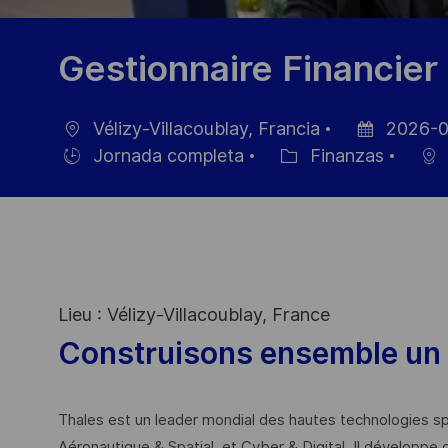
Gestionnaire Financier
Vélizy-Villacoublay, Francia
2026-0
Ubicación
Fecha
Jornada completa
Finanzas
Hiring
Categoría
de
Type
publicación
Lieu : Vélizy-Villacoublay, France
Construisons ensemble un 
Thales est un leader mondial des hautes technologies spé
Aéronautique & Spatial, et Cyber & Digital. Il développe 