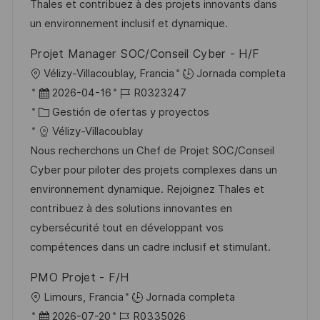
i
d
g
m
Thales et contribuez à des projets innovants dans
ó
e
o
p
un environnement inclusif et dynamique.
n
p
r
l
Projet Manager SOC/Conseil Cyber - H/F
u
í
e
U
Vélizy-Villacoublay, Francia
Jornada completa
b
a
o
b
F
I
2026-04-16
R0323247
l
i
e
C
D
Gestión de ofertas y proyectos
i
c
c
a
d
Vélizy-Villacoublay
c
a
h
t
e
Nous recherchons un Chef de Projet SOC/Conseil
a
c
a
e
e
Cyber pour piloter des projets complexes dans un
c
i
d
g
m
environnement dynamique. Rejoignez Thales et
i
ó
e
o
p
contribuez à des solutions innovantes en
ó
n
p
r
l
cybersécurité tout en développant vos
n
u
í
e
compétences dans un cadre inclusif et stimulant.
b
a
o
PMO Projet - F/H
l
U
Limours, Francia
Jornada completa
i
b
F
I
2026-07-20
R0335026