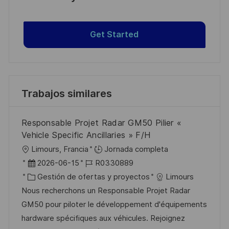
Get Started
Trabajos similares
Responsable Projet Radar GM50 Pilier «
Vehicle Specific Ancillaries » F/H
U
Limours, Francia
Jornada completa
b
F
I
2026-06-15
R0330889
i
e
C
D
Gestión de ofertas y proyectos
Limours
c
c
a
d
Nous recherchons un Responsable Projet Radar
a
h
t
e
GM50 pour piloter le développement d'équipements
c
a
e
e
hardware spécifiques aux véhicules. Rejoignez