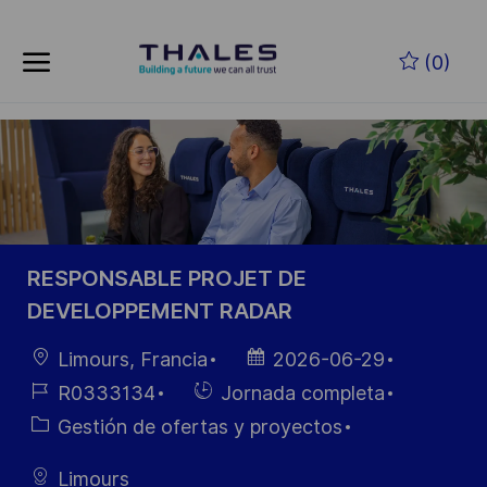
Skip to main content
Saltar al contenido principal
(0)
-
-
RESPONSABLE PROJET DE
DEVELOPPEMENT RADAR
Ubicación
Fecha de
Limours, Francia
2026-06-29
publicación
ID de
Hiring
R0333134
Jornada completa
empleo
Type
Categoría
Gestión de ofertas y proyectos
Limours