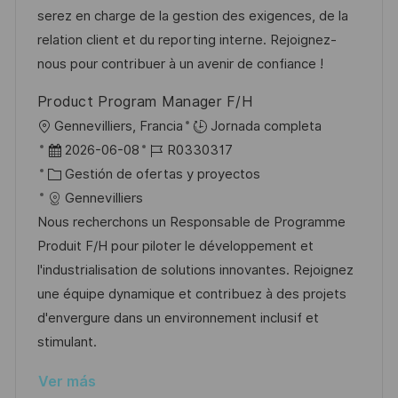
n
i
d
g
m
serez en charge de la gestion des exigences, de la
ó
e
o
p
relation client et du reporting interne. Rejoignez-
n
p
r
l
nous pour contribuer à un avenir de confiance !
u
í
e
Product Program Manager F/H
b
a
o
U
Gennevilliers, Francia
Jornada completa
l
b
F
I
2026-06-08
R0330317
i
i
e
C
D
Gestión de ofertas y proyectos
c
c
c
a
d
Gennevilliers
a
a
h
t
e
Nous recherchons un Responsable de Programme
c
c
a
e
e
Produit F/H pour piloter le développement et
i
i
d
g
m
l'industrialisation de solutions innovantes. Rejoignez
ó
ó
e
o
p
une équipe dynamique et contribuez à des projets
n
n
p
r
l
d'envergure dans un environnement inclusif et
u
í
e
stimulant.
b
a
o
Ver más
l