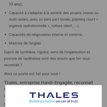
10 ans),
Capacité à s’adapter à la variété des projets (mono ou
multi radars, avec ou sans part locale, planning court «
urgence opérationnelle », culture client, ...),
Capacités de négociation interne et externe,
Maitrise de l’anglais
Esprit de synthèse, rigueur, sens de l’organisation et
posture de facilitateur sont des atouts que l’on vous
reconnaît ?
Alors ce poste est fait pour vous !
Thales, entreprise Handi-Engagée, reconnait
tous les talents. La diversité est notre meilleur
atout. Postulez et rejoignez nous !
Le poste pouvant nécessiter d'accéder à des