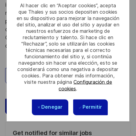
informations relevant du secret de la défense
Al hacer clic en “Aceptar cookies”, acepta
que Thales y sus socios depositen cookies
nationale, la personne retenue fera l'objet d'une
en su dispositivo para mejorar la navegación
procédure d’habilitation, conformément aux
del sitio, analizar el uso del sitio y ayudar en
dispositions des articles R.2311-1 et suivants du
nuestros esfuerzos de marketing de
Code de la défense et de l’IGI 1300 SGDSN/PSE
reclutamiento y talento. Si hace clic en
“Rechazar”, solo se utilizarán las cookies
du 09 août 2021.
técnicas necesarias para el correcto
funcionamiento del sitio y, si continúa
navegando sin hacer una elección, esto se
considerará como una negativa a depositar
cookies. Para obtener más información,
Explorar ubicación
visite nuestra página
Configuración de
cookies
.
Guardar
Aplicar ahora
Denegar
Permitir
Get notified for similar jobs