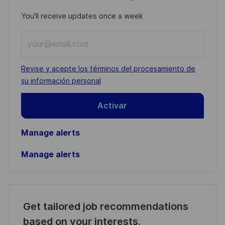
You'll receive updates once a week
Enter
Email
address
Required
Revise y acepte los términos del procesamiento de
(Required)
su información personal
Activar
Manage alerts
Manage alerts
Get tailored job recommendations
based on your interests.