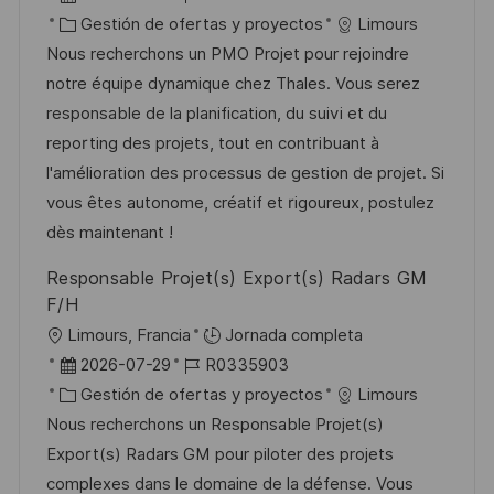
c
i
e
C
D
Gestión de ofertas y proyectos
Limours
a
c
c
a
d
Nous recherchons un PMO Projet pour rejoindre
c
a
h
t
e
notre équipe dynamique chez Thales. Vous serez
i
c
a
e
e
responsable de la planification, du suivi et du
ó
i
d
g
m
reporting des projets, tout en contribuant à
n
ó
e
o
p
l'amélioration des processus de gestion de projet. Si
n
p
r
l
vous êtes autonome, créatif et rigoureux, postulez
u
í
e
dès maintenant !
b
a
o
Responsable Projet(s) Export(s) Radars GM
l
F/H
i
U
Limours, Francia
Jornada completa
c
b
F
I
2026-07-29
R0335903
a
i
e
C
D
Gestión de ofertas y proyectos
Limours
c
c
c
a
d
Nous recherchons un Responsable Projet(s)
i
a
h
t
e
Export(s) Radars GM pour piloter des projets
ó
c
a
e
e
complexes dans le domaine de la défense. Vous