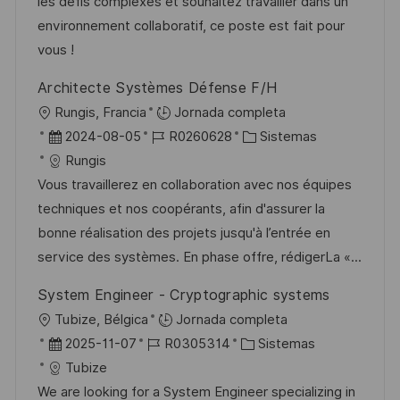
i
d
m
o
les défis complexes et souhaitez travailler dans un
ó
e
p
r
environnement collaboratif, ce poste est fait pour
n
p
l
í
vous !
u
e
a
Architecte Systèmes Défense F/H
b
o
U
Rungis, Francia
Jornada completa
l
b
F
I
C
2024-08-05
R0260628
Sistemas
i
i
e
D
a
Rungis
c
c
c
d
t
Vous travaillerez en collaboration avec nos équipes
a
a
h
e
e
techniques et nos coopérants, afin d'assurer la
c
c
a
e
g
bonne réalisation des projets jusqu'à l’entrée en
i
i
d
m
o
service des systèmes. En phase offre, rédigerLa «...
ó
ó
e
p
r
n
System Engineer - Cryptographic systems
n
p
l
í
U
Tubize, Bélgica
Jornada completa
u
e
a
b
F
I
C
2025-11-07
R0305314
Sistemas
b
o
i
e
D
a
Tubize
l
c
c
d
t
We are looking for a System Engineer specializing in