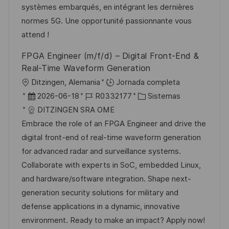
n
p
l
í
systèmes embarqués, en intégrant les dernières
u
e
a
normes 5G. Une opportunité passionnante vous
b
o
attend !
l
FPGA Engineer (m/f/d) – Digital Front-End &
i
Real-Time Waveform Generation
c
U
Ditzingen, Alemania
Jornada completa
a
b
F
I
C
2026-06-18
R0332177
Sistemas
c
i
e
D
a
DITZINGEN SRA OME
i
c
c
d
t
Embrace the role of an FPGA Engineer and drive the
ó
a
h
e
e
digital front-end of real-time waveform generation
n
c
a
e
g
for advanced radar and surveillance systems.
i
d
m
o
Collaborate with experts in SoC, embedded Linux,
ó
e
p
r
and hardware/software integration. Shape next-
n
p
l
í
generation security solutions for military and
u
e
a
defense applications in a dynamic, innovative
b
o
environment. Ready to make an impact? Apply now!