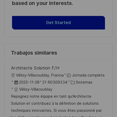
based on your interests.
Get Started
Trabajos similares
Architecte Solution F/H
U
Vélizy-Villacoublay, Francia
Jornada completa
b
F
I
C
2025-11-28
R0309334
Sistemas
i
e
D
a
Vélizy-Villacoublay
c
c
d
t
Rejoignez notre équipe en tant qu'Architecte
a
h
e
e
Solution et contribuez à la définition de solutions
c
a
e
g
techniques innovantes. Si vous êtes passionné par