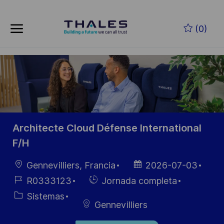
Skip to main content
Saltar al contenido principal
(0)
-
-
Architecte Cloud Défense International
F/H
Ubicación
Fecha de
Gennevilliers, Francia
2026-07-03
publicación
ID de
Hiring
R0333123
Jornada completa
empleo
Type
Categoría
Sistemas
Gennevilliers