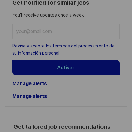
Get notified for similar jobs
You'll receive updates once a week
Enter
Email
address
Required
Revise y acepte los términos del procesamiento de
(Required)
su información personal
Activar
Manage alerts
Manage alerts
Get tailored job recommendations