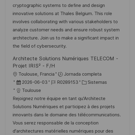
i
a
h
e
e
cryptographic systems to define and design
c
c
a
e
g
innovative solutions at Thales Belgium. This role
a
i
d
m
o
involves collaborating with various stakeholders to
c
ó
e
p
r
analyze customer needs and ensure robust system
i
n
p
l
í
architecture. Join us to make a significant impact in
ó
u
e
a
the field of cybersecurity.
n
b
o
Architecte Solutions Numériques TELECOM -
l
Projet IRIS² - F/H
i
U
Toulouse, Francia
Jornada completa
c
b
F
I
C
2026-06-03
R0289153
Sistemas
a
i
e
D
a
Toulouse
c
c
c
d
t
Rejoignez notre équipe en tant qu'Architecte
i
a
h
e
e
Solutions Numériques et participez à des projets
ó
c
a
e
g
innovants dans le domaine des télécommunications.
n
i
d
m
o
Vous serez responsable de la conception
ó
e
p
r
d'architectures matérielles numériques pour des