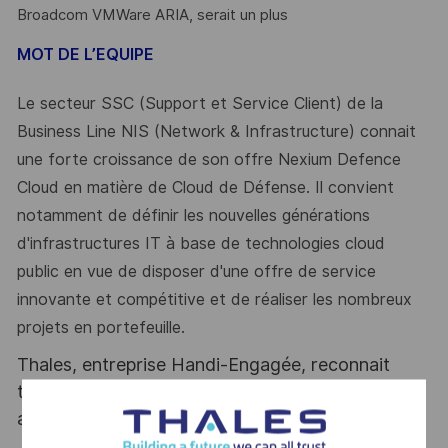
Broadcom VMWare ARIA, serait un plus
MOT DE L’EQUIPE
Le secteur SSC (Support et Service Client) de la
Business Line NIS (Network & Infrastructure) connait
une forte croissance de son offre Nexium Defence
Cloud en matière de Cloud de Défense. Il convient
notamment de définir les nouvelles générations
d'infrastructures IT à base de technologies cloud
public en vue de disposer d'une offre de service
innovante et compétitive et de réaliser les nombreux
projets en portefeuille.
Thales, entreprise Handi-Engagée, reconnait
tous les talents. La diversité est notre meilleur
atout. Postulez et rejoignez nous !