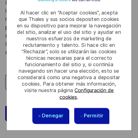
Le poste pouvant nécessiter d'accéder à des
informations relevant du secret de la défense
Al hacer clic en “Aceptar cookies”, acepta
nationale, la personne retenue fera l'objet d'une
que Thales y sus socios depositen cookies
en su dispositivo para mejorar la navegación
procédure d’habilitation, conformément aux
del sitio, analizar el uso del sitio y ayudar en
dispositions des articles R.2311-1 et suivants du
nuestros esfuerzos de marketing de
Code de la défense et de l’IGI 1300 SGDSN/PSE
reclutamiento y talento. Si hace clic en
“Rechazar”, solo se utilizarán las cookies
du 09 août 2021.
técnicas necesarias para el correcto
funcionamiento del sitio y, si continúa
navegando sin hacer una elección, esto se
considerará como una negativa a depositar
Explorar ubicación
cookies. Para obtener más información,
visite nuestra página
Configuración de
cookies
.
Guardar
Aplicar ahora
Denegar
Permitir