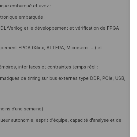
nique embarqué et avez :
ectronique embarquée ;
HDL/Verilog et le développement et vérification de FPGA
pement FPGA (Xilinx, ALTERA, Microsemi, …) et
moires, interfaces et contraintes temps réel ;
ématiques de timing sur bus externes type DDR, PCIe, USB,
moins d’une semaine).
ueur autonomie, esprit d'équipe, capacité d'analyse et de