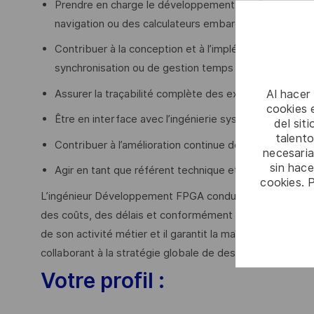
Prendre en charge le développement, l’intégration et
navigation ou des calculateurs embarqués ;
Contribuer à la conception et à l’implémentation de 
synchronisation ou de gestion temps réel ;
Al hacer
Assurer la traçabilité complète des exigences, de la con
cookies e
Être en interface avec l’ingénierie système/produit, ca
del sit
talento
Contribuer à l’amélioration continue des pratiques m
necesaria
sin hac
Agir en tant que référent technique et mentor pour les
cookies. 
L’ingénieur Développement FPGA conduit ces développem
des coûts, des délais et conformément au référentiel et 
de son activité métier et il garantit la maîtrise techniqu
collaborant à la stratégie globale de design et de vérifi
Votre profil :