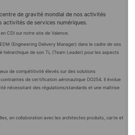
 centre de gravité mondial de nos activités
s activités de services numériques.
)
en CDI sur notre site de Valence.
’un EDM (Engineering Delivery Manager) dans le cadre de ses
ilité hiérarchique de son TL (Team Leader) pour les aspects
jeux de compétitivité élevés sur des solutions
ontraintes de certification aéronautique DO254. Il évolue
té nécessitant des régulations/standards et une maîtrise
lles, en collaboration avec les architectes produits, carte et