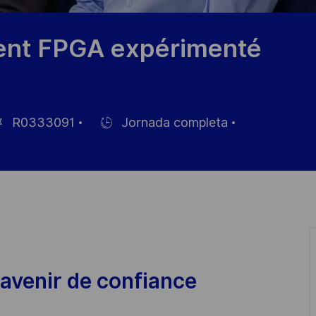
ent FPGA expérimenté
R0333091
Jornada completa
Hiring
Type
leo
avenir de confiance