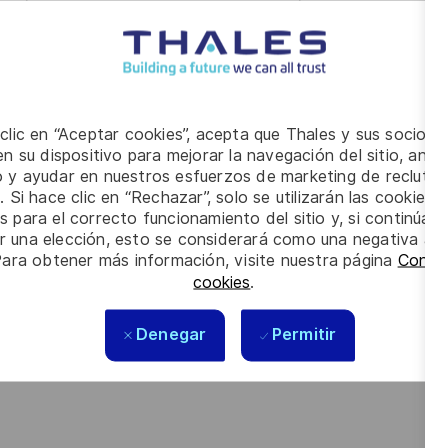
 la vérification de fonctions FPGA pour des équipements de
blocs complexes de traitement, d’interfaces rapides, de
 clic en “Aceptar cookies”, acepta que Thales y sus socios 
ception à la vérification et à la validation ;
n su dispositivo para mejorar la navegación del sitio, anali
rte, logiciel embarqué, validation et production ;
io y ayudar en nuestros esfuerzos de marketing de recluta
. Si hace clic en “Rechazar”, solo se utilizarán las cookies 
étier et des environnements de développement/vérification ;
s para el correcto funcionamiento del sitio y, si continúa
er una elección, esto se considerará como una negativa a d
 ingénieurs plus juniors.
Para obtener más información, visite nuestra página
Config
ents au sein d'une équipe multi-métiers dans le respect
cookies
.
aux standards du métier. Il assure le bon niveau de reporting
Denegar
Permitir
e des développements dont il a la responsabilité, en
cation.