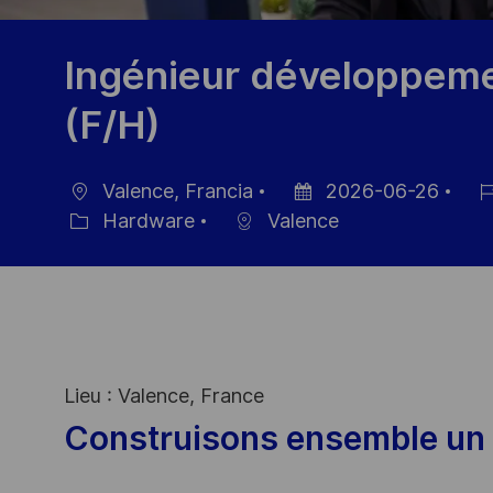
Ingénieur développem
(F/H)
Valence, Francia
2026-06-26
Ubicación
Fecha
ID
Hardware
Valence
Categoría
de
de
publicación
emp
Lieu : Valence, France
Construisons ensemble un 