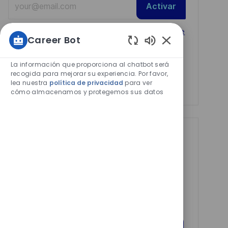
Activar
Email
address
Required
Revise y acepte los términos del procesamiento de
Career Bot
(Required)
su información personal
Sonidos
de
La información que proporciona al chatbot será
Manage alerts
chatbot
recogida para mejorar su experiencia. Por favor,
lea nuestra
política de privacidad
para ver
habilitados
Manage alerts
cómo almacenamos y protegemos sus datos
Get tailored job
recommendations
based on your
interests.