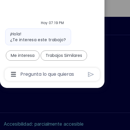
Hoy 07:19 PM
Información personal
Mensaje
¡Hola!
del
¿Te interesa este trabajo?
bot
car?
Grupo Thales
Me interesa
Trabajos Similares
Cuadro
De
Entrada
De
Usuario
De
Chatbot
Con
Botón
Enviar
Accesibilidad: parcialmente accesible