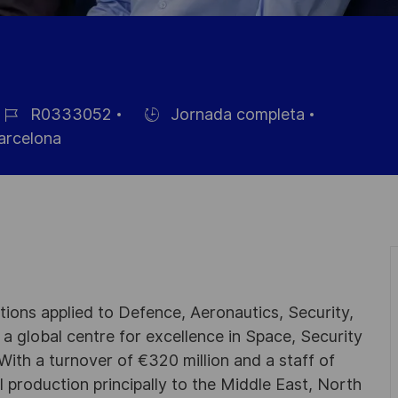
R0333052
Jornada completa
D
Hiring
rcelona
e
Type
mpleo
utions applied to Defence, Aeronautics, Security,
a global centre for excellence in Space, Security
 With a turnover of €320 million and a staff of
l production principally to the Middle East, North