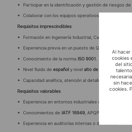
Participar en la identificación y gestión de riesgos de 
Colaborar con los equipos operativos para la mejora 
Requisitos imprescindibles
Formación en Ingeniería Industrial, Calidad o similar.
Experiencia previa en un puesto de Quality Assurance 
Al hacer
cookies e
Conocimiento de la norma
ISO 9001
.
del sit
Nivel fluido de
español
y nivel
alto de inglés
.
talento
necesaria
Capacidad analítica, atención al detalle y orientación a
sin hac
cookies. 
Requisitos valorables
Experiencia en entornos industriales o regulados.
Conocimientos de
IATF 16949
, APQP, PPAP, FMEA, 
Experiencia en auditorías internas o de cliente.