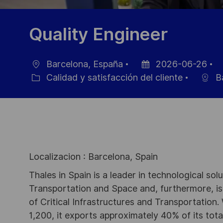
Quality Engineer
Barcelona, España
2026-06-26
Ubicación
Fecha
I
Calidad y satisfacción del cliente
Ba
Categoría
de
d
publicación
e
Localizacion : Barcelona, Spain
Thales in Spain is a leader in technological sol
Transportation and Space and, furthermore, is 
of Critical Infrastructures and Transportation.
1,200, it exports approximately 40% of its tota