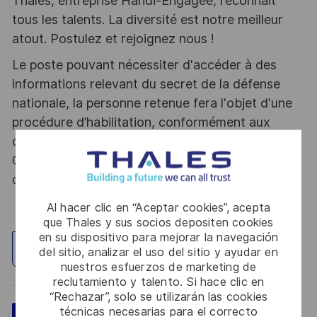
Thales, entreprise Handi-Engagée, reconnait
tous les talents. La diversité est notre meilleur
atout. Postulez et rejoignez nous !
Le poste pouvant nécessiter d'accéder à des
informations relevant du secret de la défense
nationale, la personne retenue fera l'objet d'une
procédure d’habilitation, conformément aux
dispositions des articles R.2311-1 et suivants du
Code de la défense et de l’IGI 1300 SGDSN/PSE
du 09 août 2021.
Al hacer clic en “Aceptar cookies”, acepta
que Thales y sus socios depositen cookies
en su dispositivo para mejorar la navegación
Explorar ubicación
del sitio, analizar el uso del sitio y ayudar en
nuestros esfuerzos de marketing de
reclutamiento y talento. Si hace clic en
“Rechazar”, solo se utilizarán las cookies
técnicas necesarias para el correcto