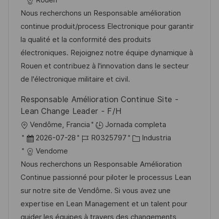
Rouen
c
c
d
t
Nous recherchons un Responsable amélioration
a
h
e
e
continue produit/process Electronique pour garantir
c
a
e
g
la qualité et la conformité des produits
i
d
m
o
électroniques. Rejoignez notre équipe dynamique à
ó
e
p
r
Rouen et contribuez à l'innovation dans le secteur
n
p
l
í
de l'électronique militaire et civil.
u
e
a
Responsable Amélioration Continue Site -
b
o
Lean Change Leader - F/H
l
U
Vendôme, Francia
Jornada completa
i
b
F
I
C
2026-07-28
R0325797
Industria
c
i
e
D
a
Vendome
a
c
c
d
t
Nous recherchons un Responsable Amélioration
c
a
h
e
e
Continue passionné pour piloter le processus Lean
i
c
a
e
g
sur notre site de Vendôme. Si vous avez une
ó
i
d
m
o
expertise en Lean Management et un talent pour
n
ó
e
p
r
guider les équipes à travers des changements