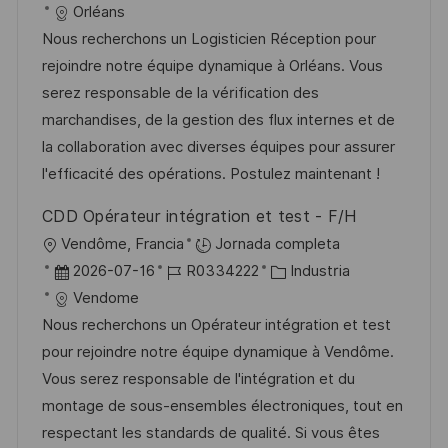
i
e
D
a
Orléans
a
c
c
d
t
Nous recherchons un Logisticien Réception pour
c
a
h
e
e
rejoindre notre équipe dynamique à Orléans. Vous
i
c
a
e
g
serez responsable de la vérification des
ó
i
d
m
o
marchandises, de la gestion des flux internes et de
n
ó
e
p
r
la collaboration avec diverses équipes pour assurer
n
p
l
í
l'efficacité des opérations. Postulez maintenant !
u
e
a
CDD Opérateur intégration et test - F/H
b
o
U
Vendôme, Francia
Jornada completa
l
b
F
I
C
2026-07-16
R0334222
Industria
i
i
e
D
a
Vendome
c
c
c
d
t
Nous recherchons un Opérateur intégration et test
a
a
h
e
e
pour rejoindre notre équipe dynamique à Vendôme.
c
c
a
e
g
Vous serez responsable de l'intégration et du
i
i
d
m
o
montage de sous-ensembles électroniques, tout en
ó
ó
e
p
r
respectant les standards de qualité. Si vous êtes
n