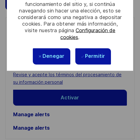
Guardar
Aplicar ahora
funcionamiento del sitio y, si continúa
navegando sin hacer una elección, esto se
considerará como una negativa a depositar
cookies. Para obtener más información,
Get notified for similar jobs
visite nuestra página
Configuración de
cookies
.
You'll receive updates once a week
Enter
Denegar
Permitir
Email
address
Required
Revise y acepte los términos del procesamiento de
(Required)
su información personal
Activar
Manage alerts
Manage alerts