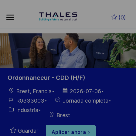
Saltar al contenido principal
(0)
-
Ordonnanceur - CDD (H/F)
Ubicación
Fecha de
Brest, Francia
2026-07-06
publicación
ID de
Hiring
R0333003
Jornada completa
empleo
Type
Categoría
Industria
Brest
Guardar
Aplicar ahora