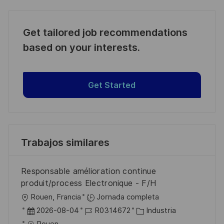
Get tailored job recommendations
based on your interests.
Get Started
Trabajos similares
Responsable amélioration continue
produit/process Electronique - F/H
U
Rouen, Francia
Jornada completa
b
F
I
C
2026-08-04
R0314672
Industria
i
e
D
a