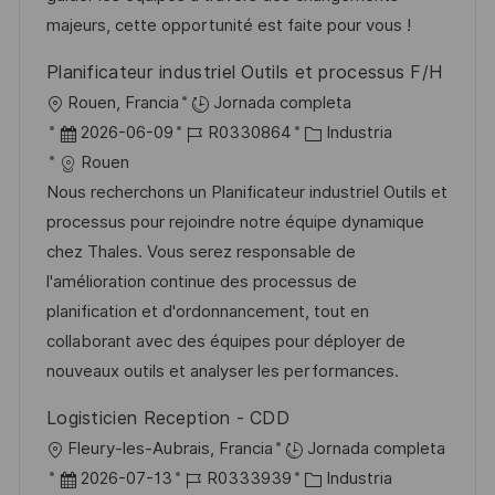
n
p
l
í
majeurs, cette opportunité est faite pour vous !
u
e
a
Planificateur industriel Outils et processus F/H
b
o
U
Rouen, Francia
Jornada completa
l
b
F
I
C
2026-06-09
R0330864
Industria
i
i
e
D
a
Rouen
c
c
c
d
t
Nous recherchons un Planificateur industriel Outils et
a
a
h
e
e
processus pour rejoindre notre équipe dynamique
c
c
a
e
g
chez Thales. Vous serez responsable de
i
i
d
m
o
l'amélioration continue des processus de
ó
ó
e
p
r
planification et d'ordonnancement, tout en
n
n
p
l
í
collaborant avec des équipes pour déployer de
u
e
a
nouveaux outils et analyser les performances.
b
o
Logisticien Reception - CDD
l
U
Fleury-les-Aubrais, Francia
Jornada completa
i
b
F
I
C
2026-07-13
R0333939
Industria
c