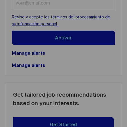
Email
address
Required
Revise y acepte los términos del procesamiento de
(Required)
su información personal
Activar
Manage alerts
Manage alerts
Get tailored job recommendations
based on your interests.
Get Started