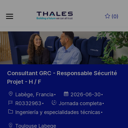
Skip to main content
Saltar al contenido principal
(0)
-
-
Consultant GRC - Responsable Sécurité
Projet - H / F
Ubicación
Fecha de
Labège, Francia
2026-06-30
publicación
ID de
Hiring
R0332963
Jornada completa
empleo
Type
Categoría
Ingeniería y especialidades técnicas
Toulouse Labege