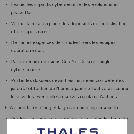
Évaluer les impacts cybersécurité des évolutions en
phase Run.
Vérifier la mise en place des dispositifs de journalisation
et de supervision.
Définir les exigences de transfert vers les équipes
opérationnelles.
Participer aux décisions Go / No-Go sous l'angle
cybersécurité.
Porter les dossiers devant les instances compétentes
jusqu'à l'obtention de l'homologation effective et assurer
le suivi des éventuelles réserves ou plans d'actions.
6. Assurer le reporting et la gouvernance cybersécurité
Produire les reportings hebdomadaires et indicateurs de
suivi.