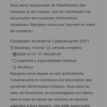
i
d
g
m
Vous serez responsable de l'identification des
ó
e
o
p
menaces et des risques, tout en contribuant à la
n
p
r
l
sécurisation des systèmes d'information
u
í
e
complexes. Rejoignez-nous pour façonner un avenir
b
a
o
de confiance !
l
Consultant Architecte Cybersécurité (H/F)
i
U
Bordeaux, Francia
Jornada completa
c
b
F
I
2026-01-21
R0308130
a
i
e
C
D
Ingeniería y especialidades técnicas
c
c
c
a
d
Bordeaux
i
a
h
t
e
Rejoignez notre équipe en tant qu'Architecte
ó
c
a
e
e
Cybersécurité et contribuez à la sécurisation des
n
i
d
g
m
systèmes d'information critiques. Vous serez au
ó
e
o
p
cœur de l'innovation, en accompagnant nos clients
n
p
r
l
dans la mise en œuvre de solutions de sécurité
u
í
e
adaptées à leurs besoins. Une belle opportunité