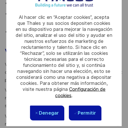
Participer aux instances de gouvernance cybersécurité.
Contribuer à la capitalisation documentaire (politiques,
Al hacer clic en “Aceptar cookies”, acepta
procédures, processus et modèles opérationnels).
que Thales y sus socios depositen cookies
en su dispositivo para mejorar la navegación
Assurer le suivi des indicateurs liés aux homologations,
del sitio, analizar el uso del sitio y ayudar en
aux risques et à la conformité des projets.
nuestros esfuerzos de marketing de
reclutamiento y talento. Si hace clic en
Votre profil
“Rechazar”, solo se utilizarán las cookies
técnicas necesarias para el correcto
Votre priorité est de garantir la sécurité des systèmes et
funcionamiento del sitio y, si continúa
navegando sin hacer una elección, esto se
d'appliquer les principes de gouvernance cybersécurité aux
considerará como una negativa a depositar
projets informatiques et métiers ?
cookies. Para obtener más información,
visite nuestra página
Configuración de
Vous avez l’ambition de définir des exigences de sécurité
cookies
.
rigoureuses et de piloter des analyses de risques pour
sécuriser des environnements critiques ?
Denegar
Permitir
Vous avez envie de découvrir le secteur spatial et de
mettre en œuvre des référentiels de sécurité (ISO 27001,