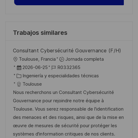
Trabajos similares
Consultant Cybersécurité Gouvernance (F/H)
U
Toulouse, Francia
Jornada completa
b
F
I
2026-06-25
R0332365
i
e
C
D
Ingeniería y especialidades técnicas
c
c
a
d
Toulouse
a
h
t
e
Nous recherchons un Consultant Cybersécurité
c
a
e
e
Gouvernance pour rejoindre notre équipe à
i
d
g
m
Toulouse. Vous serez responsable de l'identification
ó
e
o
p
des menaces et des risques, ainsi que de la mise en
n
p
r
l
œuvre de mesures de sécurité pour protéger les
u
í
e
systèmes d'information critiques de nos clients.