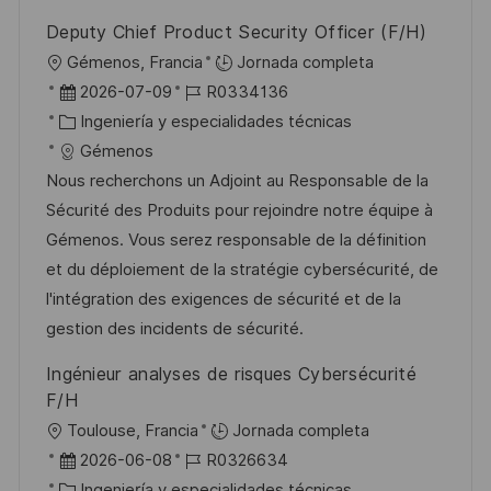
b
a
o
Deputy Chief Product Security Officer (F/H)
l
U
Gémenos, Francia
Jornada completa
i
b
F
I
2026-07-09
R0334136
c
i
e
C
D
Ingeniería y especialidades técnicas
a
c
c
a
d
Gémenos
c
a
h
t
e
Nous recherchons un Adjoint au Responsable de la
i
c
a
e
e
Sécurité des Produits pour rejoindre notre équipe à
ó
i
d
g
m
Gémenos. Vous serez responsable de la définition
n
ó
e
o
p
et du déploiement de la stratégie cybersécurité, de
n
p
r
l
l'intégration des exigences de sécurité et de la
u
í
e
gestion des incidents de sécurité.
b
a
o
Ingénieur analyses de risques Cybersécurité
l
F/H
i
U
Toulouse, Francia
Jornada completa
c
b
F
I
2026-06-08
R0326634
a
i
e
C
D
Ingeniería y especialidades técnicas