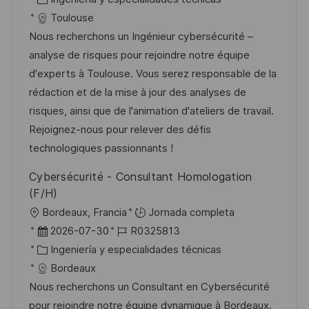
c
c
c
a
d
Toulouse
i
a
h
t
e
Nous recherchons un Ingénieur cybersécurité –
ó
c
a
e
e
analyse de risques pour rejoindre notre équipe
n
i
d
g
m
d'experts à Toulouse. Vous serez responsable de la
ó
e
o
p
rédaction et de la mise à jour des analyses de
n
p
r
l
risques, ainsi que de l'animation d'ateliers de travail.
u
í
e
Rejoignez-nous pour relever des défis
b
a
o
technologiques passionnants !
l
Cybersécurité - Consultant Homologation
i
(F/H)
c
U
Bordeaux, Francia
Jornada completa
a
b
F
I
2026-07-30
R0325813
c
i
e
C
D
Ingeniería y especialidades técnicas
i
c
c
a
d
Bordeaux
ó
a
h
t
e
Nous recherchons un Consultant en Cybersécurité
n
c
a
e
e
pour rejoindre notre équipe dynamique à Bordeaux.