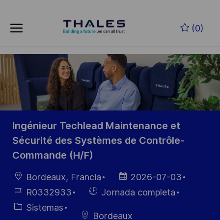
Skip to main content
Saltar al contenido principal
(0)
-
-
Ingénieur Techlead Maintenance et
Sécurité des Systèmes de Contrôle-
Commande (H/F)
Ubicación
Fecha de
Bordeaux, Francia
2026-07-03
publicación
ID de
Hiring
R0332933
Jornada completa
empleo
Type
Categoría
Sistemas
Bordeaux