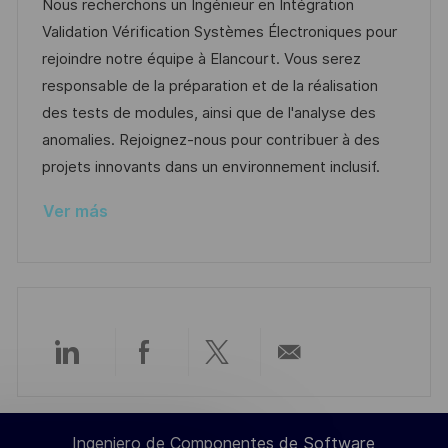
c
c
d
t
Nous recherchons un Ingénieur en Intégration
i
a
h
e
e
Validation Vérification Systèmes Électroniques pour
ó
c
a
e
g
rejoindre notre équipe à Elancourt. Vous serez
n
i
d
m
o
responsable de la préparation et de la réalisation
ó
e
p
r
des tests de modules, ainsi que de l'analyse des
n
p
l
í
anomalies. Rejoignez-nous pour contribuer à des
u
e
a
projets innovants dans un environnement inclusif.
b
o
Ver más
l
i
c
a
c
i
Compartir
Compartir
Compartir
Compartir
ó
n
a
a
a
por
Ingeniero de Componentes de Software