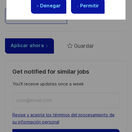
Denegar
Permitir
Explorar ubicación
Guardar
Aplicar ahora
Get notified for similar jobs
You'll receive updates once a week
Enter
Email
address
Required
Revise y acepte los términos del procesamiento de
(Required)
su información personal