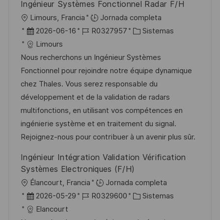
Ingénieur Systèmes Fonctionnel Radar F/H
n
p
l
í
U
Limours, Francia
Jornada completa
u
e
a
b
F
I
C
2026-06-16
R0327957
Sistemas
b
o
i
e
D
a
Limours
l
c
c
d
t
Nous recherchons un Ingénieur Systèmes
i
a
h
e
e
Fonctionnel pour rejoindre notre équipe dynamique
c
c
a
e
g
chez Thales. Vous serez responsable du
a
i
d
m
o
développement et de la validation de radars
c
ó
e
p
r
multifonctions, en utilisant vos compétences en
i
n
p
l
í
ingénierie système et en traitement du signal.
ó
u
e
a
Rejoignez-nous pour contribuer à un avenir plus sûr.
n
b
o
Ingénieur Intégration Validation Vérification
l
Systèmes Electroniques (F/H)
i
U
Élancourt, Francia
Jornada completa
c
b
F
I
C
2026-05-29
R0329600
Sistemas
a
i
e
D
a
Elancourt
c