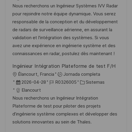
a
c
c
d
t
Nous recherchons un Ingénieur Systèmes IVV Radar
c
a
h
e
e
pour rejoindre notre équipe dynamique. Vous serez
i
c
a
e
g
responsable de la conception et du développement
ó
i
d
m
o
de radars de surveillance aérienne, en assurant la
n
ó
e
p
r
validation et l'intégration des systèmes. Si vous
n
p
l
í
avez une expérience en ingénierie système et des
u
e
a
connaissances en radar, postulez dès maintenant !
b
o
Ingénieur Intégration Plateforme de test F/H
l
U
Élancourt, Francia
Jornada completa
i
b
F
I
C
2026-04-28
R0326005
Sistemas
c
i
e
D
a
Elancourt
a
c
c
d
t
Nous recherchons un Ingénieur Intégration
c
a
h
e
e
Plateforme de test pour piloter des projets
i
c
a
e
g
d’ingénierie système complexes et développer des
ó
i
d
m
o
solutions innovantes au sein de Thales.
n
ó
e
p
r