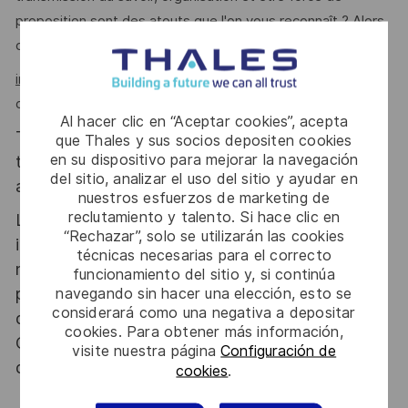
proposition sont des atouts que l'on vous reconnaît ? Alors
ce poste est fait pour vous !
informations complémentaires
: projet sans télétravail avec
déplacement quotidiens à côté de Bordeaux
Al hacer clic en “Aceptar cookies”, acepta
Thales, entreprise Handi-Engagée, reconnait
que Thales y sus socios depositen cookies
en su dispositivo para mejorar la navegación
tous les talents. La diversité est notre meilleur
del sitio, analizar el uso del sitio y ayudar en
atout. Postulez et rejoignez nous !
nuestros esfuerzos de marketing de
reclutamiento y talento. Si hace clic en
Le poste pouvant nécessiter d'accéder à des
“Rechazar”, solo se utilizarán las cookies
informations relevant du secret de la défense
técnicas necesarias para el correcto
nationale, la personne retenue fera l'objet d'une
funcionamiento del sitio y, si continúa
procédure d’habilitation, conformément aux
navegando sin hacer una elección, esto se
considerará como una negativa a depositar
dispositions des articles R.2311-1 et suivants du
cookies. Para obtener más información,
Code de la défense et de l’IGI 1300 SGDSN/PSE
visite nuestra página
Configuración de
du 09 août 2021.
cookies
.