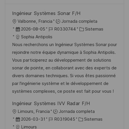
Ingénieur Systèmes Sonar F/H
U
Valbonne, Francia
Jornada completa
b
F
I
C
2026-08-05
R0330744
Sistemas
i
e
D
a
Sophia Antipolis
c
c
d
t
Nous recherchons un Ingénieur Systèmes Sonar pour
a
h
e
e
rejoindre notre équipe dynamique à Sophia Antipolis.
c
a
e
g
Vous participerez au développement de solutions
i
d
m
o
sonar de pointe, en collaborant avec des experts de
ó
e
p
r
divers domaines techniques. Si vous êtes passionné
n
p
l
í
par l'ingénierie système et le développement de
u
e
a
systèmes complexes, ce poste est fait pour vous !
b
o
Ingénieur Systèmes IVV Radar F/H
l
U
Limours, Francia
Jornada completa
i
b
F
I
C
2026-03-31
R0319045
Sistemas
c
i
e
D
a
Limours