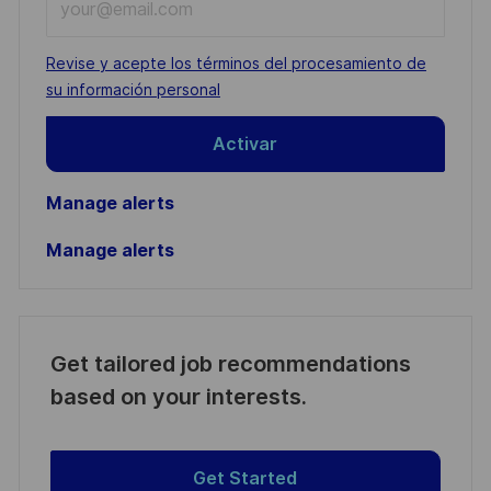
Email
address
Required
Revise y acepte los términos del procesamiento de
(Required)
su información personal
Activar
Manage alerts
Manage alerts
Get tailored job recommendations
based on your interests.
Get Started