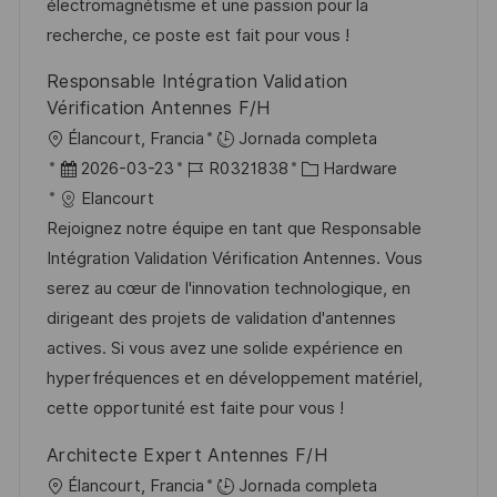
n
p
l
í
électromagnétisme et une passion pour la
u
e
a
recherche, ce poste est fait pour vous !
b
o
Responsable Intégration Validation
l
Vérification Antennes F/H
i
U
Élancourt, Francia
Jornada completa
c
b
F
I
C
2026-03-23
R0321838
Hardware
a
i
e
D
a
Elancourt
c
c
c
d
t
Rejoignez notre équipe en tant que Responsable
i
a
h
e
e
Intégration Validation Vérification Antennes. Vous
ó
c
a
e
g
serez au cœur de l'innovation technologique, en
n
i
d
m
o
dirigeant des projets de validation d'antennes
ó
e
p
r
actives. Si vous avez une solide expérience en
n
p
l
í
hyperfréquences et en développement matériel,
u
e
a
cette opportunité est faite pour vous !
b
o
Architecte Expert Antennes F/H
l
U
Élancourt, Francia
Jornada completa
i