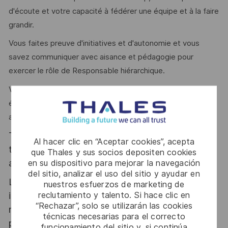
d'écoute et votre capacité à fédérer une équipe et à la faire
grandir.
Vous faites preuve d'initiatives et d'autonomie et vous
savez communiquer avec aisance et pédagogie pour
exercer le rôle de Responsable hiérarchique.
Votre expertise métier vous permet d'accompagner votre
équipe dans les développements de matériels complexes
avec agilité et en étant force de proposition.
Thales, entreprise Handi-Engagée, reconnait
Al hacer clic en “Aceptar cookies”, acepta
tous les talents. La diversité est notre meilleur
que Thales y sus socios depositen cookies
en su dispositivo para mejorar la navegación
atout. Postulez et rejoignez nous !
del sitio, analizar el uso del sitio y ayudar en
Le poste pouvant nécessiter d'accéder à des
nuestros esfuerzos de marketing de
reclutamiento y talento. Si hace clic en
informations relevant du secret de la défense
“Rechazar”, solo se utilizarán las cookies
nationale, la personne retenue fera l'objet d'une
técnicas necesarias para el correcto
procédure d’habilitation, conformément aux
funcionamiento del sitio y, si continúa