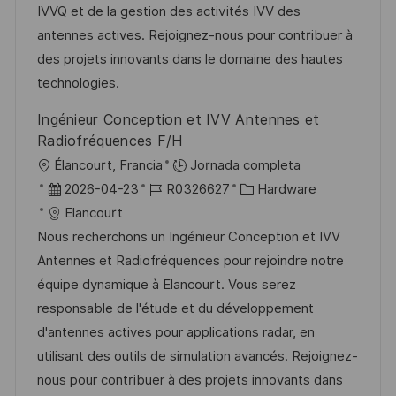
i
d
m
o
IVVQ et de la gestion des activités IVV des
n
ó
e
p
r
antennes actives. Rejoignez-nous pour contribuer à
n
p
l
í
des projets innovants dans le domaine des hautes
u
e
a
technologies.
b
o
Ingénieur Conception et IVV Antennes et
l
Radiofréquences F/H
i
U
Élancourt, Francia
Jornada completa
c
b
F
I
C
2026-04-23
R0326627
Hardware
a
i
e
D
a
Elancourt
c
c
c
d
t
Nous recherchons un Ingénieur Conception et IVV
i
a
h
e
e
Antennes et Radiofréquences pour rejoindre notre
ó
c
a
e
g
équipe dynamique à Elancourt. Vous serez
n
i
d
m
o
responsable de l'étude et du développement
ó
e
p
r
d'antennes actives pour applications radar, en
n
p
l
í
utilisant des outils de simulation avancés. Rejoignez-
u
e
a
nous pour contribuer à des projets innovants dans