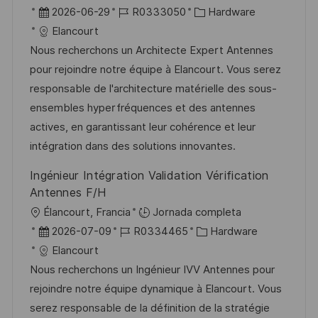
b
F
I
C
2026-06-29
R0333050
Hardware
c
i
e
D
a
Elancourt
a
c
c
d
t
Nous recherchons un Architecte Expert Antennes
c
a
h
e
e
pour rejoindre notre équipe à Elancourt. Vous serez
i
c
a
e
g
responsable de l'architecture matérielle des sous-
ó
i
d
m
o
ensembles hyperfréquences et des antennes
n
ó
e
p
r
actives, en garantissant leur cohérence et leur
n
p
l
í
intégration dans des solutions innovantes.
u
e
a
Ingénieur Intégration Validation Vérification
b
o
Antennes F/H
l
U
Élancourt, Francia
Jornada completa
i
b
F
I
C
2026-07-09
R0334465
Hardware
c
i
e
D
a
Elancourt
a
c
c
d
t
Nous recherchons un Ingénieur IVV Antennes pour
c
a
h
e
e
rejoindre notre équipe dynamique à Elancourt. Vous
i
c
a
e
g
serez responsable de la définition de la stratégie
ó