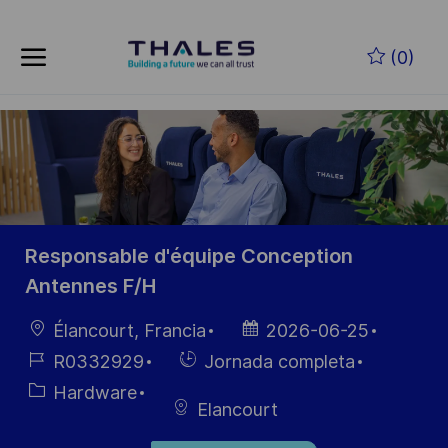
Skip to main content
Saltar al contenido principal
(0)
-
-
Responsable d'équipe Conception
Antennes F/H
Ubicación
Fecha de
Élancourt, Francia
2026-06-25
publicación
ID de
Hiring
R0332929
Jornada completa
empleo
Type
Categoría
Hardware
Elancourt