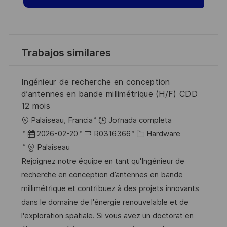
Trabajos similares
Ingénieur de recherche en conception
d’antennes en bande millimétrique (H/F) CDD
12 mois
U
Palaiseau, Francia
Jornada completa
b
F
I
C
2026-02-20
R0316366
Hardware
i
e
D
a
Palaiseau
c
c
d
t
Rejoignez notre équipe en tant qu'Ingénieur de
a
h
e
e
recherche en conception d’antennes en bande
c
a
e
g
millimétrique et contribuez à des projets innovants
i
d
m
o
dans le domaine de l'énergie renouvelable et de
ó
e
p
r
l'exploration spatiale. Si vous avez un doctorat en