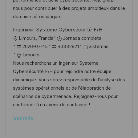
performance et de la cybersécurité. Rejoignez-
n
p
l
í
nous pour contribuer à des projets ambitieux dans le
u
e
a
domaine aéronautique.
b
o
Ingénieur Système Cybersécurité F/H
l
U
Limours, Francia
Jornada completa
i
b
F
I
C
2026-07-15
R0332821
Sistemas
c
i
e
D
a
Limours
a
c
c
d
t
Nous recherchons un Ingénieur Système
c
a
h
e
e
Cybersécurité F/H pour rejoindre notre équipe
i
c
a
e
g
dynamique. Vous serez responsable de l'analyse des
ó
i
d
m
o
systèmes opérationnels et de l'élaboration de
n
ó
e
p
r
scénarios de cybermenace. Rejoignez-nous pour
n
p
l
í
contribuer à un avenir de confiance !
u
e
a
Ver más
b
o
l
i