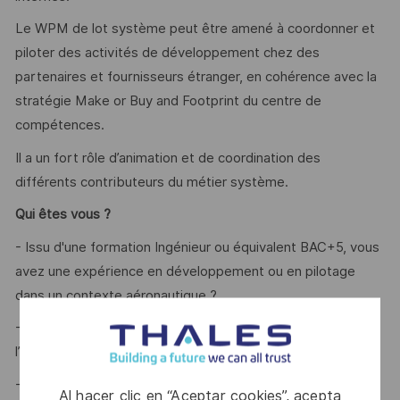
Le WPM de lot système peut être amené à coordonner et
piloter des activités de développement chez des
partenaires et fournisseurs étranger, en cohérence avec la
stratégie Make or Buy and Footprint du centre de
compétences.
Il a un fort rôle d’animation et de coordination des
différents contributeurs du métier système.
Qui êtes vous ?
- Issu d'une formation Ingénieur ou équivalent BAC+5, vous
avez une expérience en développement ou en pilotage
dans un contexte aéronautique ?
- Vous avez une bonne connaissance des métiers de
l’ingénierie de la solution ?
- Vous appréciez le travail en équipe tout en étant
Al hacer clic en “Aceptar cookies”, acepta