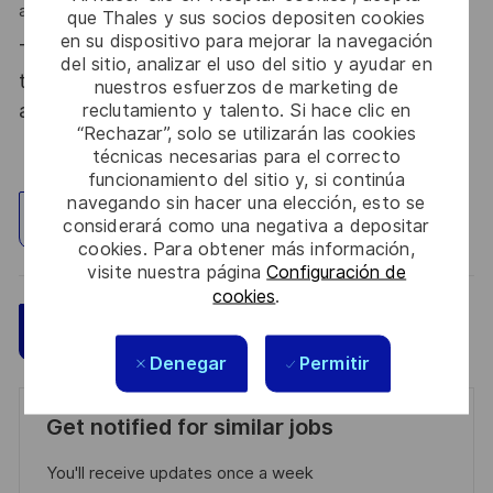
autonome, rigoureux et à l'écoute de vos interlocuteurs ?
que Thales y sus socios depositen cookies
en su dispositivo para mejorar la navegación
Thales, entreprise Handi-Engagée, reconnait
del sitio, analizar el uso del sitio y ayudar en
tous les talents. La diversité est notre meilleur
nuestros esfuerzos de marketing de
atout. Postulez et rejoignez nous !
reclutamiento y talento. Si hace clic en
“Rechazar”, solo se utilizarán las cookies
técnicas necesarias para el correcto
funcionamiento del sitio y, si continúa
navegando sin hacer una elección, esto se
Explorar ubicación
considerará como una negativa a depositar
cookies. Para obtener más información,
visite nuestra página
Configuración de
cookies
.
Guardar
Aplicar ahora
Denegar
Permitir
Get notified for similar jobs
You'll receive updates once a week