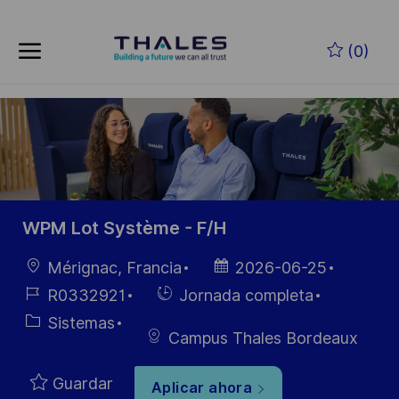
Skip to main content
Saltar al contenido principal
(0)
-
-
WPM Lot Système - F/H
Ubicación
Fecha de
Mérignac, Francia
2026-06-25
publicación
ID de
Hiring
R0332921
Jornada completa
empleo
Type
Categoría
Sistemas
Campus Thales Bordeaux
Guardar
Aplicar ahora