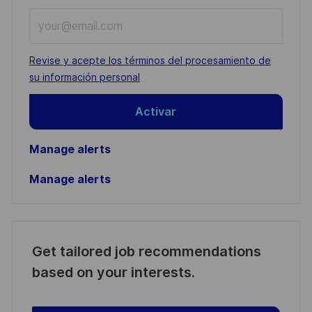
Enter
Email
address
Required
Revise y acepte los términos del procesamiento de
(Required)
su información personal
Activar
Manage alerts
Manage alerts
Get tailored job recommendations
based on your interests.