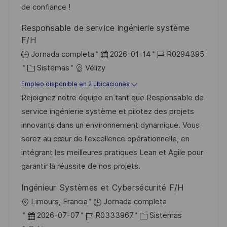
u
e
a
de confiance !
b
o
Responsable de service ingénierie système
l
F/H
i
F
I
Jornada completa
2026-01-14
R0294395
c
C
e
D
Sistemas
Vélizy
a
a
c
d
Empleo disponible en 2 ubicaciones
c
t
h
e
Rejoignez notre équipe en tant que Responsable de
i
e
a
e
service ingénierie système et pilotez des projets
ó
g
d
m
innovants dans un environnement dynamique. Vous
n
o
e
p
serez au cœur de l'excellence opérationnelle, en
r
p
l
intégrant les meilleures pratiques Lean et Agile pour
í
u
e
garantir la réussite de nos projets.
a
b
o
Ingénieur Systèmes et Cybersécurité F/H
l
U
Limours, Francia
Jornada completa
i
b
F
I
C
2026-07-07
R0333967
Sistemas
c