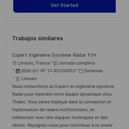
Get Started
Trabajos similares
Expert Ingénierie Système Radar F/H
U
Limours, Francia
Jornada completa
b
F
I
C
2026-07-16
R0330053
Sistemas
i
e
D
a
Limours
c
c
d
t
Nous recherchons un Expert en ingénierie système
a
h
e
e
Radar pour rejoindre notre équipe dynamique chez
c
a
e
g
Thales. Vous serez impliqué dans la conception et
i
d
m
o
l'optimisation de radars multifonctions, en
ó
e
p
r
collaborant avec des équipes techniques et des
n
p
l
í
clients. Rejoignez-nous pour contribuer à un avenir