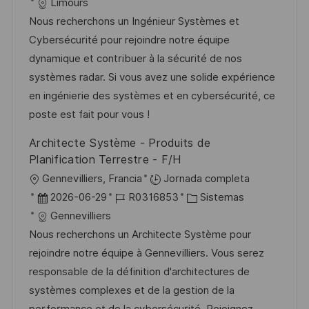
i
e
D
a
Limours
a
c
c
d
t
Nous recherchons un Ingénieur Systèmes et
c
a
h
e
e
Cybersécurité pour rejoindre notre équipe
i
c
a
e
g
dynamique et contribuer à la sécurité de nos
ó
i
d
m
o
systèmes radar. Si vous avez une solide expérience
n
ó
e
p
r
en ingénierie des systèmes et en cybersécurité, ce
n
p
l
í
poste est fait pour vous !
u
e
a
Architecte Système - Produits de
b
o
Planification Terrestre - F/H
l
U
Gennevilliers, Francia
Jornada completa
i
b
F
I
C
2026-06-29
R0316853
Sistemas
c
i
e
D
a
Gennevilliers
a
c
c
d
t
Nous recherchons un Architecte Système pour
c
a
h
e
e
rejoindre notre équipe à Gennevilliers. Vous serez
i
c
a
e
g
responsable de la définition d'architectures de
ó
i
d
m
o
systèmes complexes et de la gestion de la
n
ó
e
p
r