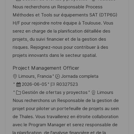
i
c
c
a
d
Nous recherchons un Responsable Process
c
a
h
t
e
Méthodes et Tools sur équipements SAT (DTP6G)
a
c
a
e
e
H/F pour rejoindre notre équipe à Toulouse. Vous
c
i
d
g
m
serez en charge de la planification détaillée des
i
ó
e
o
p
projets, du suivi financier et de la gestion des
ó
n
p
r
l
risques. Rejoignez-nous pour contribuer à des
n
u
í
e
projets innovants dans le secteur spatial.
b
a
o
Project Management Officer
l
U
Limours, Francia
Jornada completa
i
b
F
I
2026-06-05
R0327523
c
i
e
C
D
Gestión de ofertas y proyectos
Limours
a
c
c
a
d
Nous recherchons un Responsable de la gestion de
c
a
h
t
e
projet pour piloter un portefeuille de projets au sein
i
c
a
e
e
de Thales. Vous travaillerez en étroite collaboration
ó
i
d
g
m
avec le Program Manager et serez responsable de
n
ó
e
o
p
la planification, de l'analyse financière et de la