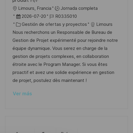
produit H/F
l
U
Limours, Francia
Jornada completa
i
b
F
I
2026-07-20
R0335010
c
i
e
C
D
Gestión de ofertas y proyectos
Limours
a
c
c
a
d
Nous recherchons un Responsable de Bureau de
c
a
h
t
e
Gestion de Projet expérimenté pour rejoindre notre
i
c
a
e
e
équipe dynamique. Vous serez en charge de la
ó
i
d
g
m
gestion de projets complexes, en collaboration
n
ó
e
o
p
étroite avec le Program Manager. Si vous êtes
n
p
r
l
proactif et avez une solide expérience en gestion
u
í
e
de projet, postulez dès maintenant !
b
a
o
Ver más
l
i
c
a
c