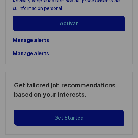
Required
Revise y acepte los términos del procesamiento de
(Required)
su información personal
Activar
Manage alerts
Manage alerts
Get tailored job recommendations
based on your interests.
Get Started