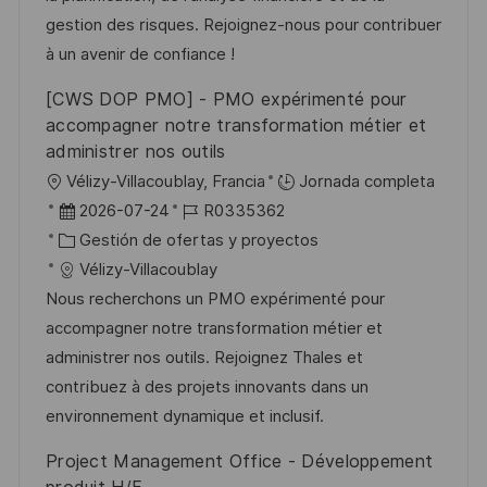
n
p
r
l
gestion des risques. Rejoignez-nous pour contribuer
u
í
e
à un avenir de confiance !
b
a
o
[CWS DOP PMO] - PMO expérimenté pour
l
accompagner notre transformation métier et
i
administrer nos outils
c
U
Vélizy-Villacoublay, Francia
Jornada completa
a
b
F
I
2026-07-24
R0335362
c
i
e
C
D
Gestión de ofertas y proyectos
i
c
c
a
d
Vélizy-Villacoublay
ó
a
h
t
e
Nous recherchons un PMO expérimenté pour
n
c
a
e
e
accompagner notre transformation métier et
i
d
g
m
administrer nos outils. Rejoignez Thales et
ó
e
o
p
contribuez à des projets innovants dans un
n
p
r
l
environnement dynamique et inclusif.
u
í
e
Project Management Office - Développement
b
a
o