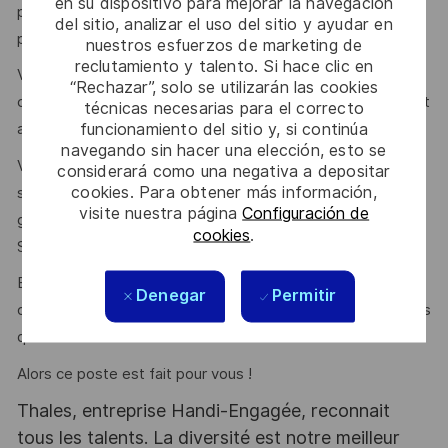
en su dispositivo para mejorar la navegación
pilotage et à l’avancement des projets (coûts, charge,
del sitio, analizar el uso del sitio y ayudar en
planning, indicateurs, avancement…).
nuestros esfuerzos de marketing de
reclutamiento y talento. Si hace clic en
Vous savez mobiliser pour promouvoir et piloter des
“Rechazar”, solo se utilizarán las cookies
chantiers d’amélioration continue et conduire le changement
técnicas necesarias para el correcto
funcionamiento del sitio y, si continúa
associé.
navegando sin hacer una elección, esto se
Vous maîtrisez les outils informatiques de la bureautique
considerará como una negativa a depositar
cookies. Para obtener más información,
standard (Word, Excel, Powerpoint) ainsi que les outils de
visite nuestra página
Configuración de
gestion de projet tels que Primavera, Microsoft Project et
cookies
.
SAP.
Esprit d’équipe, force de proposition, dynamisme,
Denegar
Permitir
organisé(e), proactif/ve et communicant(e) sont des atouts
que l’on vous reconnait ?
Alors ce poste est fait pour vous !
Thales, entreprise Handi-Engagée, reconnait
tous les talents. La diversité est notre meilleur