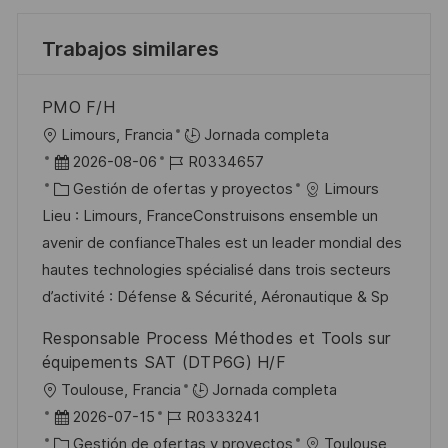
Trabajos similares
PMO F/H
U
Limours, Francia
Jornada completa
b
F
I
2026-08-06
R0334657
i
e
C
D
Gestión de ofertas y proyectos
Limours
c
c
a
d
Lieu : Limours, FranceConstruisons ensemble un
a
h
t
e
avenir de confianceThales est un leader mondial des
c
a
e
e
hautes technologies spécialisé dans trois secteurs
i
d
g
m
d’activité : Défense & Sécurité, Aéronautique & Sp
ó
e
o
p
Responsable Process Méthodes et Tools sur
n
p
r
l
équipements SAT (DTP6G) H/F
u
í
e
U
Toulouse, Francia
Jornada completa
b
a
o
b
F
I
2026-07-15
R0333241
l
i
e
C
D
Gestión de ofertas y proyectos
Toulouse