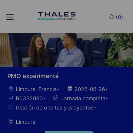
Skip to main content
Saltar al contenido principal
(0)
-
-
PMO expérimenté
Ubicación
Fecha de
Limours, Francia
2026-06-26
publicación
ID de
Hiring
R0332880
Jornada completa
empleo
Type
Categoría
Gestión de ofertas y proyectos
Limours