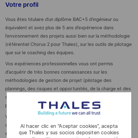
Votre profil
Vous êtes titulaire d’un diplôme BAC+5 d’ingénieur ou
équivalent et avez plus de 5 ans d’expérience dans
l’environnement des projets aussi bien sur la méthodologie
(référentiel Chorus 2 pour Thales), sur les outils de pilotage
que sur le coaching des équipes.
Vos expériences professionnelles vous ont permis
d’acquérir de très bonnes connaissances sur les
méthodologies de gestion de projet (pilotage des
plannings, des risques et opportunités, de la charge et des
compétences, etc…), idéalement avec une expérience des
process et outils Thales.
Vous êtes passionné(e) par la mise en pratique des
composantes de la gestion de projet, et vous êtes
Al hacer clic en “Aceptar cookies”, acepta
que Thales y sus socios depositen cookies
autonome dans l’exploitation des données relatives au