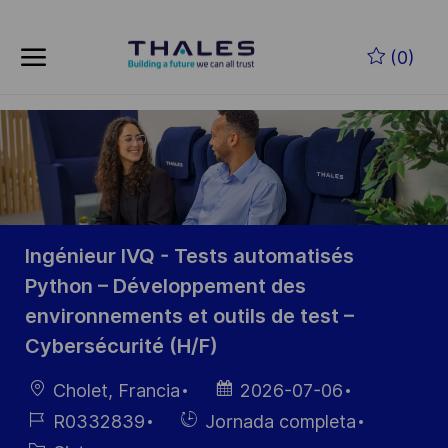
Skip to main content
Saltar al contenido principal
(0)
-
-
Ingénieur IVQ - Tests automatisés
Python – Développement des
environnements et outils de test –
Cybersécurité (H/F)
Ubicación
Fecha de
Cholet, Francia
2026-07-06
publicación
ID de
Hiring
R0332839
Jornada completa