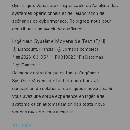
c
c
a
e
g
dynamique. Vous serez responsable de l'analyse des
i
i
d
m
o
systèmes opérationnels et de l'élaboration de
ó
ó
e
p
r
scénarios de cybermenace. Rejoignez-nous pour
n
n
p
l
í
contribuer à un avenir de confiance !
u
e
a
Ingénieur Système Moyens de Test (F/H)
b
o
U
Élancourt, Francia
Jornada completa
l
b
F
I
C
2026-03-05
R0319023
Sistemas
i
i
e
D
a
Elancourt
c
c
c
d
t
Rejoignez notre équipe en tant qu'Ingénieur
a
a
h
e
e
Système Moyens de Test et contribuez à la
c
c
a
e
g
conception de solutions techniques innovantes. Si
i
i
d
m
o
vous avez une solide expérience en ingénierie
ó
ó
e
p
r
système et en automatisation des tests, nous
n
n
p
l
í
serions ravis de vous accueillir.
u
e
a
Ver más
b
o