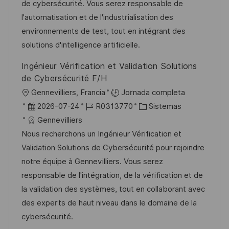
i
d
m
o
de cybersécurité. Vous serez responsable de
ó
e
p
r
l'automatisation et de l'industrialisation des
n
p
l
í
environnements de test, tout en intégrant des
u
e
a
solutions d'intelligence artificielle.
b
o
Ingénieur Vérification et Validation Solutions
l
de Cybersécurité F/H
i
U
Gennevilliers, Francia
Jornada completa
c
b
F
I
C
2026-07-24
R0313770
Sistemas
a
i
e
D
a
Gennevilliers
c
c
c
d
t
Nous recherchons un Ingénieur Vérification et
i
a
h
e
e
Validation Solutions de Cybersécurité pour rejoindre
ó
c
a
e
g
notre équipe à Gennevilliers. Vous serez
n
i
d
m
o
responsable de l'intégration, de la vérification et de
ó
e
p
r
la validation des systèmes, tout en collaborant avec
n
p
l
í
des experts de haut niveau dans le domaine de la
u
e
a
cybersécurité.