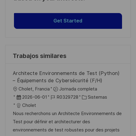
Get Started
Trabajos similares
Architecte Environnements de Test (Python)
– Équipements de Cybersécurité (F/H)
U
Cholet, Francia
Jornada completa
b
F
I
C
2026-06-01
R0329728
Sistemas
i
e
D
a
Cholet
c
c
d
t
Nous recherchons un Architecte Environnements de
a
h
e
e
Test pour définir et architecturer des
c
a
e
g
environnements de test robustes pour des projets