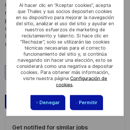
informations relevant du secret de la défense
Al hacer clic en “Aceptar cookies”, acepta
que Thales y sus socios depositen cookies
nationale, la personne retenue fera l'objet d'une
en su dispositivo para mejorar la navegación
procédure d’habilitation, conformément aux
del sitio, analizar el uso del sitio y ayudar en
dispositions des articles R.2311-1 et suivants du
nuestros esfuerzos de marketing de
reclutamiento y talento. Si hace clic en
Code de la défense et de l’IGI 1300 SGDSN/PSE
“Rechazar”, solo se utilizarán las cookies
du 09 août 2021.
técnicas necesarias para el correcto
funcionamiento del sitio y, si continúa
navegando sin hacer una elección, esto se
considerará como una negativa a depositar
cookies. Para obtener más información,
Explorar ubicación
visite nuestra página
Configuración de
cookies
.
Guardar
Aplicar ahora
Denegar
Permitir
Get notified for similar jobs