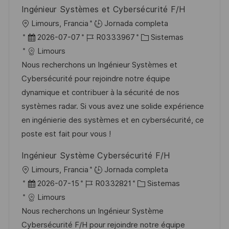
b
o
Ingénieur Systèmes et Cybersécurité F/H
l
U
Limours, Francia
Jornada completa
i
b
F
I
C
2026-07-07
R0333967
Sistemas
c
i
e
D
a
Limours
a
c
c
d
t
Nous recherchons un Ingénieur Systèmes et
c
a
h
e
e
Cybersécurité pour rejoindre notre équipe
i
c
a
e
g
dynamique et contribuer à la sécurité de nos
ó
i
d
m
o
systèmes radar. Si vous avez une solide expérience
n
ó
e
p
r
en ingénierie des systèmes et en cybersécurité, ce
n
p
l
í
poste est fait pour vous !
u
e
a
Ingénieur Système Cybersécurité F/H
b
o
U
Limours, Francia
Jornada completa
l
b
F
I
C
2026-07-15
R0332821
Sistemas
i
i
e
D
a
Limours
c
c
c
d
t
Nous recherchons un Ingénieur Système
a
a
h
e
e
Cybersécurité F/H pour rejoindre notre équipe