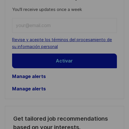
You'll receive updates once a week
Enter
Email
address
Required
Revise y acepte los términos del procesamiento de
(Required)
su información personal
Activar
Manage alerts
Manage alerts
Get tailored job recommendations
based on your interests.