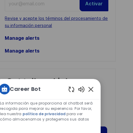
Activar
Email
address
Required
Revise y acepte los términos del procesamiento de
(Required)
su información personal
Manage alerts
Manage alerts
Get tailored job
Career Bot
recommendations
Sonidos
based on your
de
La información que proporciona al chatbot será
interests.
chatbot
recogida para mejorar su experiencia. Por favor,
lea nuestra
política de privacidad
para ver
habilitados
cómo almacenamos y protegemos sus datos