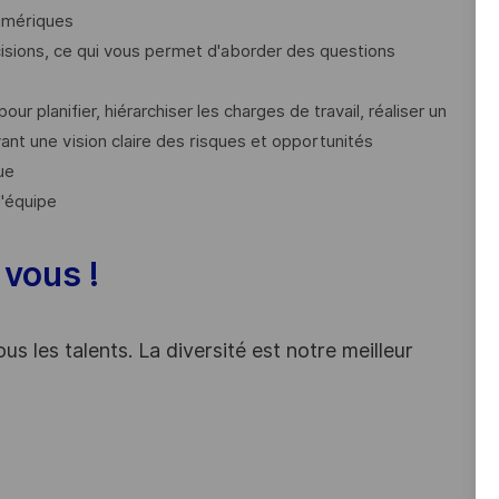
umériques
sions, ce qui vous permet d'aborder des questions
ur planifier, hiérarchiser les charges de travail, réaliser un
ant une vision claire des risques et opportunités
ue
d'équipe
 vous !
s les talents. La diversité est notre meilleur