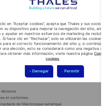
pprovisionnement pour produire des solutions numériques
pements électroniques numériques sont conformes aux
es
 clic en “Aceptar cookies”, acepta que Thales y sus socios 
n su dispositivo para mejorar la navegación del sitio, anali
offres détaillées
io y ayudar en nuestros esfuerzos de marketing de recluta
. Si hace clic en “Rechazar”, solo se utilizarán las cookies 
ux objectifs de coûts, de qualité et de délais
s para el correcto funcionamiento del sitio y, si continúa
er una elección, esto se considerará como una negativa a d
Para obtener más información, visite nuestra página
Config
cookies
.
z une expérience significative en électronique numérique
Denegar
Permitir
ent travailler en autonomie
giquement les étapes suivies et le résultat pour apporter
 décisions
caces et conformes
tandards de l'électronique numérique