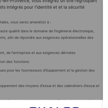
ix-en-Provence, vous intégrez un site regroupant
s intégrés pour l'identité et et la sécurité
Thales, vous serez amené(e) à :
ute qualité dans le domaine de l'ingénierie électronique,
ts, afin de répondre aux exigences opérationnelles des
nt, de l'entreprise et aux exigences dérivées
ution des fonctions
ques pour les fournisseurs d'équipement et la gestion des
veloppement des moyens d'essai et des calendriers d'essai et
ur les équipements et composants électroniques numériques