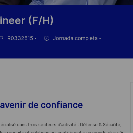
ineer (F/H)
R0332815
Jornada completa
Hiring
Type
pleo
avenir de confiance
cialisé dans trois secteurs d’activité : Défense & Sécurité,
des produits et solutions qui contribuent à un monde plus sûr,