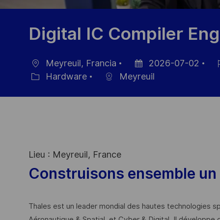
Digital IC Compiler Eng
Meyreuil, Francia
2026-07-02
Ubicación
Fecha
ID
Hardware
Meyreuil
Categoría
de
de
publicación
em
Lieu : Meyreuil, France
Construisons ensemble un 
Thales est un leader mondial des hautes technologies spé
Aéronautique & Spatial, et Cyber & Digital. Il développe 