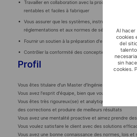
Travailler en collaboration avec la production et l'a
rentables et faciles à fabriquer
Vous assurer que les systèmes, instruments et équi
réglementations et aux normes de sécurité applicabl
Al hacer
cookies e
Fournir un soutien à la préparation d'estimations et d'
del sit
talento
Contrôler la conformité des conceptions par rapport a
necesaria
Profil
sin hac
cookies. 
Vous êtes titulaire d'un Master d'Ingénierie et vous ave
Vous avez l'esprit d'équipe, bien que vous aimiez égalem
Vous êtes très rigoureux(se) et analytique, examinant lo
des corrections et produire de meilleurs résultats
Vous avez une mentalité proactive et aimez prendre des
Vous voulez satisfaire le client avec des solutions effi
Vous avez une bonne connaissance des normes, lois et s