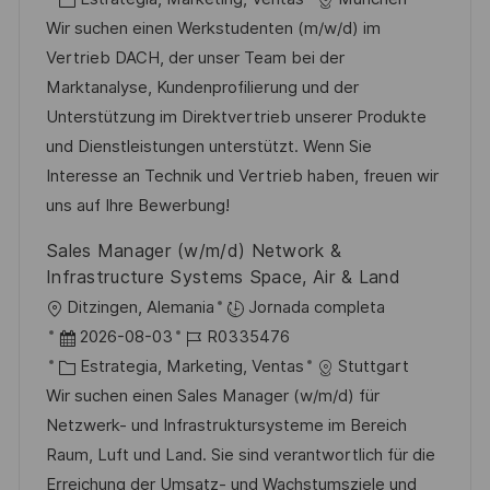
i
c
c
a
d
Wir suchen einen Werkstudenten (m/w/d) im
c
a
h
t
e
Vertrieb DACH, der unser Team bei der
a
c
a
e
e
Marktanalyse, Kundenprofilierung und der
c
i
d
g
m
Unterstützung im Direktvertrieb unserer Produkte
i
ó
e
o
p
und Dienstleistungen unterstützt. Wenn Sie
ó
n
p
r
l
Interesse an Technik und Vertrieb haben, freuen wir
n
u
í
e
uns auf Ihre Bewerbung!
b
a
o
Sales Manager (w/m/d) Network &
l
Infrastructure Systems Space, Air & Land
i
U
Ditzingen, Alemania
Jornada completa
c
b
F
I
2026-08-03
R0335476
a
i
e
C
D
Estrategia, Marketing, Ventas
Stuttgart
c
c
c
a
d
Wir suchen einen Sales Manager (w/m/d) für
i
a
h
t
e
Netzwerk- und Infrastruktursysteme im Bereich
ó
c
a
e
e
Raum, Luft und Land. Sie sind verantwortlich für die
n
i
d
g
m
Erreichung der Umsatz- und Wachstumsziele und