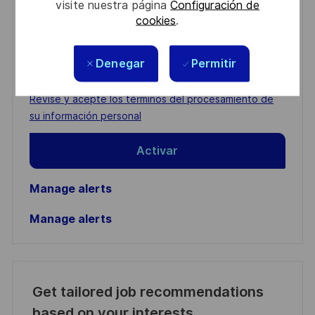
visite nuestra página
Configuración de
cookies
.
You'll receive updates once a week
Enter
Denegar
Permitir
Email
address
Required
Revise y acepte los términos del procesamiento de
(Required)
su información personal
Activar
Manage alerts
Manage alerts
Get tailored job recommendations
based on your interests.