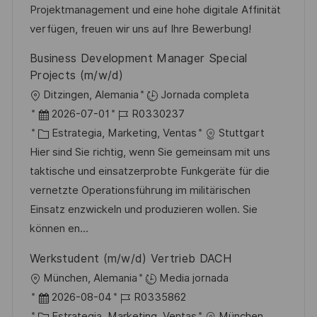
ó
e
o
p
Projektmanagement und eine hohe digitale Affinität
n
p
r
l
verfügen, freuen wir uns auf Ihre Bewerbung!
u
í
e
Business Development Manager Special
b
a
o
Projects (m/w/d)
l
U
Ditzingen, Alemania
Jornada completa
i
b
F
I
2026-07-01
R0330237
c
i
e
C
D
Estrategia, Marketing, Ventas
Stuttgart
a
c
c
a
d
Hier sind Sie richtig, wenn Sie gemeinsam mit uns
c
a
h
t
e
taktische und einsatzerprobte Funkgeräte für die
i
c
a
e
e
vernetzte Operationsführung im militärischen
ó
i
d
g
m
Einsatz enzwickeln und produzieren wollen. Sie
n
ó
e
o
p
können en...
n
p
r
l
Werkstudent (m/w/d) Vertrieb DACH
u
í
e
U
München, Alemania
Media jornada
b
a
o
b
F
I
2026-08-04
R0335862
l
i
e
C
D
Estrategia, Marketing, Ventas
München