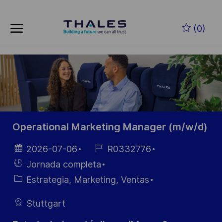
Skip to main content
Saltar al contenido principal
(0)
-
-
Operational Marketing Manager (m/w/d)
Fecha de
ID de
2026-07-06
R0332776
publicación
empleo
Hiring
Jornada completa
Type
Categoría
Estrategia, Marketing, Ventas
Stuttgart