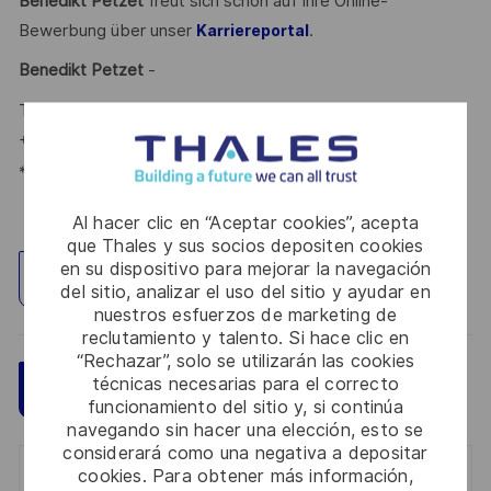
Benedikt Petzet
freut sich schon auf Ihre Online-
Bewerbung über unser
.
Karriereportal
Benedikt Petzet
-
Talent Acquisition Partner #LI-BP1
+ 49 173 585 90 29
*Human Intelligence
Al hacer clic en “Aceptar cookies”, acepta
que Thales y sus socios depositen cookies
en su dispositivo para mejorar la navegación
Explorar ubicación
del sitio, analizar el uso del sitio y ayudar en
nuestros esfuerzos de marketing de
reclutamiento y talento. Si hace clic en
“Rechazar”, solo se utilizarán las cookies
técnicas necesarias para el correcto
Guardar
Aplicar ahora
funcionamiento del sitio y, si continúa
navegando sin hacer una elección, esto se
considerará como una negativa a depositar
cookies. Para obtener más información,
Get notified for similar jobs