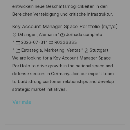
ó
e
o
p
entwickeln neue Geschäftsmöglichkeiten in den
n
p
r
l
Bereichen Verteidigung und kritische Infrastruktur.
u
í
e
Key Account Manager Space Portfolio (m/f/d)
b
a
o
U
Ditzingen, Alemania
Jornada completa
l
b
F
I
2026-07-31
R0336333
i
i
e
C
D
Estrategia, Marketing, Ventas
Stuttgart
c
c
c
a
d
We are looking for a Key Account Manager Space
a
a
h
t
e
Portfolio to drive growth in the national space and
c
c
a
e
e
defense sectors in Germany. Join our expert team
i
i
d
g
m
to build strong customer relationships and develop
ó
ó
e
o
p
strategic market initiatives.
n
n
p
r
l
Ver más
u
í
e
b
a
o
l
i