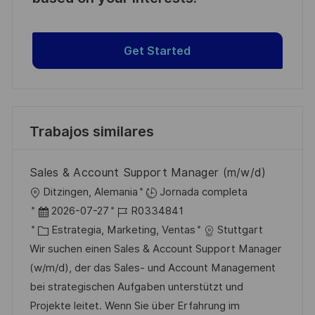
Get Started
Trabajos similares
Sales & Account Support Manager (m/w/d)
U
Ditzingen, Alemania
Jornada completa
b
F
I
2026-07-27
R0334841
i
e
C
D
Estrategia, Marketing, Ventas
Stuttgart
c
c
a
d
Wir suchen einen Sales & Account Support Manager
a
h
t
e
(w/m/d), der das Sales- und Account Management
c
a
e
e
bei strategischen Aufgaben unterstützt und
i
d
g
m
Projekte leitet. Wenn Sie über Erfahrung im