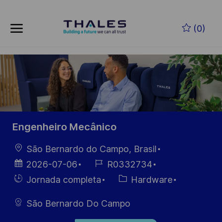
Skip to main content
Saltar al contenido principal
(0)
-
-
Engenheiro Mecânico
Ubicación
São Bernardo do Campo, Brasil
Fecha de
ID de
2026-07-06
R0332734
publicación
empleo
Hiring
Categoría
Jornada completa
Hardware
Type
São Bernardo Do Campo