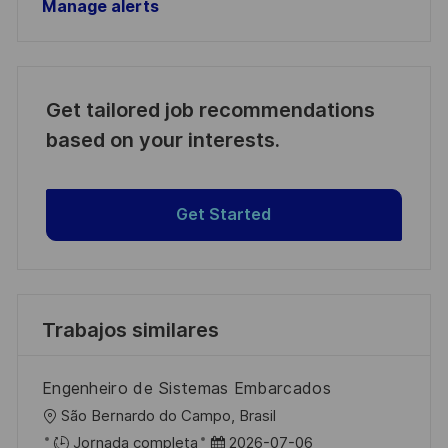
Manage alerts
Get tailored job recommendations
based on your interests.
Get Started
Trabajos similares
Engenheiro de Sistemas Embarcados
U
São Bernardo do Campo, Brasil
b
F
Jornada completa
2026-07-06