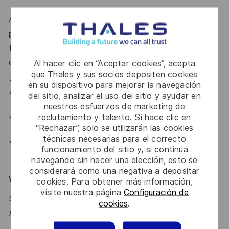
A Thales oferece um extenso programa de benefícios
para todos os funcionários em tempo integral que
trabalham 30 horas ou mais por semana e seus
dependentes elegíveis, incluindo:
Al hacer clic en “Aceptar cookies”, acepta
que Thales y sus socios depositen cookies
Plano de Saúde e Odontológico;
en su dispositivo para mejorar la navegación
Previdência privada com contribuição da empresa e
del sitio, analizar el uso del sitio y ayudar en
um match, sem período de carência;
nuestros esfuerzos de marketing de
reclutamiento y talento. Si hace clic en
Feriados pagos pela empresa, dias de férias e
“Rechazar”, solo se utilizarán las cookies
licença médica remunerada;
técnicas necesarias para el correcto
Seguro de Vida fornecido pela empresa.
funcionamiento del sitio y, si continúa
navegando sin hacer una elección, esto se
considerará como una negativa a depositar
Why Join Us?
cookies. Para obtener más información,
visite nuestra página
Configuración de
Say HI and learn more about working at Thales
click
cookies
.
here
.