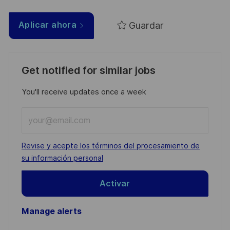
Guardar
Aplicar ahora
Get notified for similar jobs
You'll receive updates once a week
Enter
Email
address
Required
Revise y acepte los términos del procesamiento de
(Required)
su información personal
Activar
Manage alerts