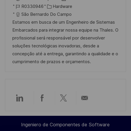
i
I
C
e
R0330946
Hardware
c
D
a
c
São Bernardo Do Campo
a
d
t
h
Estamos em busca de um Engenheiro de Sistemas
c
e
e
a
Embarcados para integrar nossa equipe na Thales. O
i
e
g
d
profissional será responsável por desenvolver
ó
m
o
e
soluções tecnológicas inovadoras, desde a
n
p
r
p
concepção até a entrega, garantindo a qualidade e o
l
í
u
cumprimento de prazos e orçamentos.
e
a
b
o
l
i
c
a
Compartir
Compartir
Compartir
Compartir
c
i
a
a
a
por
Ingeniero de Componentes de Software
ó