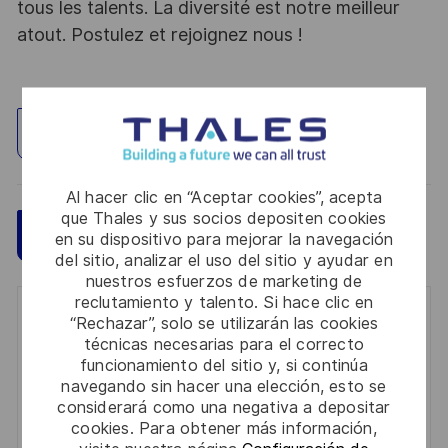
tous les talents. La diversité est notre meilleur
atout. Postulez et rejoignez nous !
Explorar ubicación
Al hacer clic en “Aceptar cookies”, acepta
que Thales y sus socios depositen cookies
Guardar
Aplicar ahora
en su dispositivo para mejorar la navegación
del sitio, analizar el uso del sitio y ayudar en
nuestros esfuerzos de marketing de
reclutamiento y talento. Si hace clic en
Get notified for similar jobs
“Rechazar”, solo se utilizarán las cookies
técnicas necesarias para el correcto
You'll receive updates once a week
funcionamiento del sitio y, si continúa
navegando sin hacer una elección, esto se
Enter
considerará como una negativa a depositar
cookies. Para obtener más información,
Email