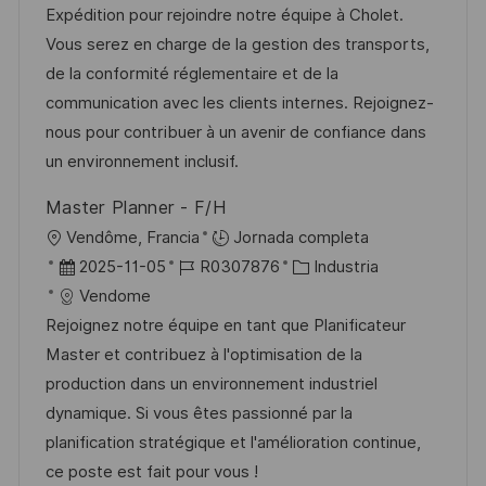
a
h
e
e
Expédition pour rejoindre notre équipe à Cholet.
c
c
a
e
g
Vous serez en charge de la gestion des transports,
i
i
d
m
o
de la conformité réglementaire et de la
ó
ó
e
p
r
communication avec les clients internes. Rejoignez-
n
n
p
l
í
nous pour contribuer à un avenir de confiance dans
u
e
a
un environnement inclusif.
b
o
Master Planner - F/H
l
U
Vendôme, Francia
Jornada completa
i
b
F
I
C
2025-11-05
R0307876
Industria
c
i
e
D
a
Vendome
a
c
c
d
t
Rejoignez notre équipe en tant que Planificateur
c
a
h
e
e
Master et contribuez à l'optimisation de la
i
c
a
e
g
production dans un environnement industriel
ó
i
d
m
o
dynamique. Si vous êtes passionné par la
n
ó
e
p
r
planification stratégique et l'amélioration continue,
n
p
l
í
ce poste est fait pour vous !