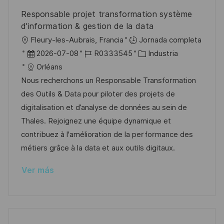
u
e
a
Responsable projet transformation système
b
o
d'information & gestion de la data
l
U
Fleury-les-Aubrais, Francia
Jornada completa
i
b
F
I
C
2026-07-08
R0333545
Industria
c
i
e
D
a
Orléans
a
c
c
d
t
Nous recherchons un Responsable Transformation
c
a
h
e
e
des Outils & Data pour piloter des projets de
i
c
a
e
g
digitalisation et d’analyse de données au sein de
ó
i
d
m
o
Thales. Rejoignez une équipe dynamique et
n
ó
e
p
r
contribuez à l'amélioration de la performance des
n
p
l
í
métiers grâce à la data et aux outils digitaux.
u
e
a
Ver más
b
o
l
i
c