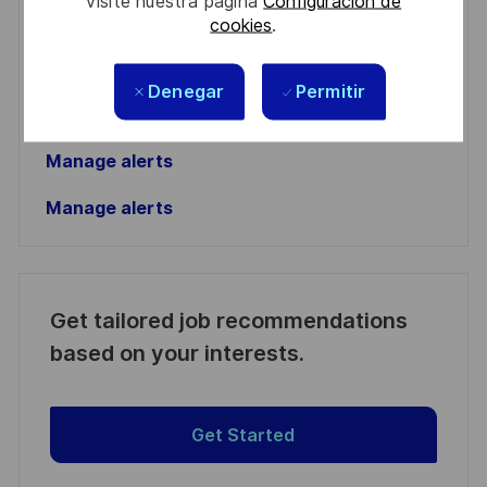
visite nuestra página
Configuración de
address
Required
Revise y acepte los términos del procesamiento de
cookies
.
(Required)
su información personal
Denegar
Permitir
Activar
Manage alerts
Manage alerts
Get tailored job recommendations
based on your interests.
Get Started