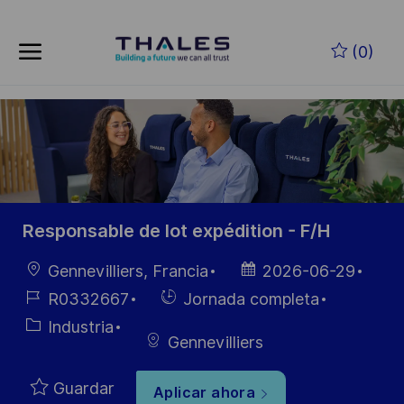
Skip to main content
Saltar al contenido principal
(0)
-
-
Responsable de lot expédition - F/H
Ubicación
Fecha de
Gennevilliers, Francia
2026-06-29
publicación
ID de
Hiring
R0332667
Jornada completa
empleo
Type
Categoría
Industria
Gennevilliers
Guardar
Aplicar ahora