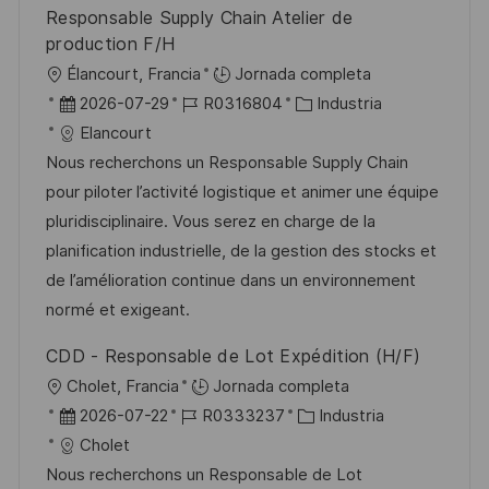
o
l
Responsable Supply Chain Atelier de
i
production F/H
c
U
Élancourt, Francia
Jornada completa
a
b
F
I
C
2026-07-29
R0316804
Industria
c
i
e
D
a
Elancourt
i
c
c
d
t
Nous recherchons un Responsable Supply Chain
ó
a
h
e
e
pour piloter l’activité logistique et animer une équipe
n
c
a
e
g
pluridisciplinaire. Vous serez en charge de la
i
d
m
o
planification industrielle, de la gestion des stocks et
ó
e
p
r
de l’amélioration continue dans un environnement
n
p
l
í
normé et exigeant.
u
e
a
CDD - Responsable de Lot Expédition (H/F)
b
o
U
Cholet, Francia
Jornada completa
l
b
F
I
C
2026-07-22
R0333237
Industria
i
i
e
D
a
Cholet
c
c
c
d
t
Nous recherchons un Responsable de Lot
a