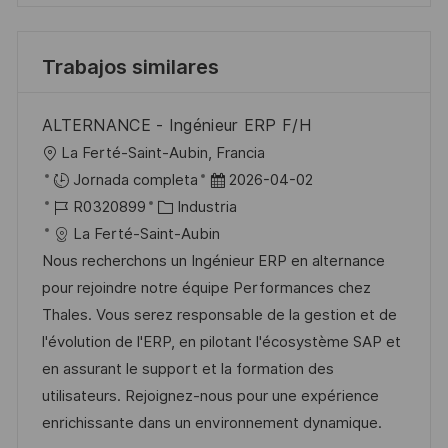
Trabajos similares
ALTERNANCE - Ingénieur ERP F/H
U
La Ferté-Saint-Aubin, Francia
b
F
Jornada completa
2026-04-02
i
I
C
e
R0320899
Industria
c
D
a
c
La Ferté-Saint-Aubin
a
d
t
h
Nous recherchons un Ingénieur ERP en alternance
c
e
e
a
pour rejoindre notre équipe Performances chez
i
e
g
d
Thales. Vous serez responsable de la gestion et de
ó
m
o
e
l'évolution de l'ERP, en pilotant l'écosystème SAP et
n
p
r
p
en assurant le support et la formation des
l
í
u
utilisateurs. Rejoignez-nous pour une expérience
e
a
b
enrichissante dans un environnement dynamique.