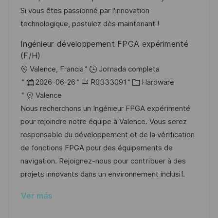
n
p
l
í
Si vous êtes passionné par l'innovation
u
e
a
technologique, postulez dès maintenant !
b
o
Ingénieur développement FPGA expérimenté
l
(F/H)
i
U
Valence, Francia
Jornada completa
c
b
F
I
C
2026-06-26
R0333091
Hardware
a
i
e
D
a
Valence
c
c
c
d
t
Nous recherchons un Ingénieur FPGA expérimenté
i
a
h
e
e
pour rejoindre notre équipe à Valence. Vous serez
ó
c
a
e
g
responsable du développement et de la vérification
n
i
d
m
o
de fonctions FPGA pour des équipements de
ó
e
p
r
navigation. Rejoignez-nous pour contribuer à des
n
p
l
í
projets innovants dans un environnement inclusif.
u
e
a
Ver más
b
o
l