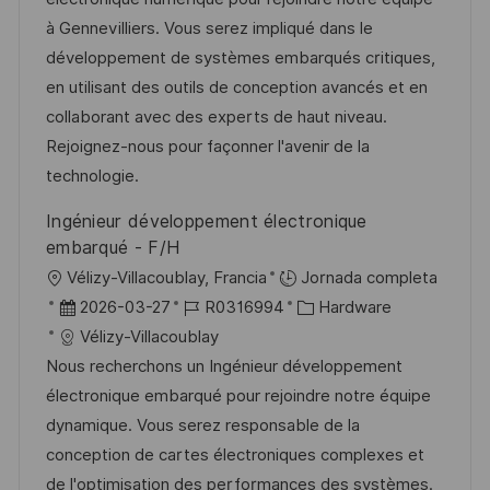
i
c
a
e
g
à Gennevilliers. Vous serez impliqué dans le
ó
i
d
m
o
développement de systèmes embarqués critiques,
n
ó
e
p
r
en utilisant des outils de conception avancés et en
n
p
l
í
collaborant avec des experts de haut niveau.
u
e
a
Rejoignez-nous pour façonner l'avenir de la
b
o
technologie.
l
Ingénieur développement électronique
i
embarqué - F/H
c
U
Vélizy-Villacoublay, Francia
Jornada completa
a
b
F
I
C
2026-03-27
R0316994
Hardware
c
i
e
D
a
Vélizy-Villacoublay
i
c
c
d
t
Nous recherchons un Ingénieur développement
ó
a
h
e
e
électronique embarqué pour rejoindre notre équipe
n
c
a
e
g
dynamique. Vous serez responsable de la
i
d
m
o
conception de cartes électroniques complexes et
ó
e
p
r
de l'optimisation des performances des systèmes.