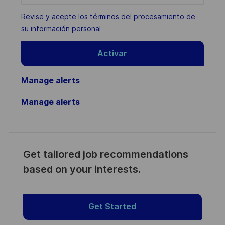
address
Required
Revise y acepte los términos del procesamiento de
(Required)
su información personal
Activar
Manage alerts
Manage alerts
Get tailored job recommendations
based on your interests.
Get Started