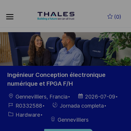
Saltar al contenido principal
(0)
-
Ingénieur Conception électronique
numérique et FPGA F/H
Ubicación
Fecha de
Gennevilliers, Francia
2026-07-09
publicación
ID de
Hiring
R0332588
Jornada completa
empleo
Type
Categoría
Hardware
Gennevilliers