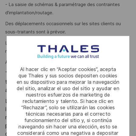
- La saisie de schémas & paramétrage des contraintes
d'implantation/routage.
Des déplacements occasionnels sur les sites clients ou
sous-traitants sont à prévoir.
La rigueur, l'organisation sont des atouts que l'on vous
reconnait ?
Alors ce poste est fait pour vous !
Al hacer clic en “Aceptar cookies”, acepta
Thales, entreprise Handi-Engagée, reconnait
que Thales y sus socios depositen cookies
tous les talents. La diversité est notre meilleur
en su dispositivo para mejorar la navegación
del sitio, analizar el uso del sitio y ayudar en
atout. Postulez et rejoignez nous !
nuestros esfuerzos de marketing de
Le poste pouvant nécessiter d'accéder à des
reclutamiento y talento. Si hace clic en
“Rechazar”, solo se utilizarán las cookies
informations relevant du secret de la défense
técnicas necesarias para el correcto
nationale, la personne retenue fera l'objet d'une
funcionamiento del sitio y, si continúa
procédure d’habilitation, conformément aux
navegando sin hacer una elección, esto se
considerará como una negativa a depositar
dispositions des articles R.2311-1 et suivants du