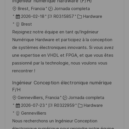
Ingénieur numérique hardware (F/H)
l
U
Brest, Francia
Jornada completa
i
b
F
I
C
2026-02-18
R0315857
Hardware
c
i
e
D
a
Brest
a
c
c
d
t
Rejoignez notre équipe en tant qu'Ingénieur
c
a
h
e
e
Numérique Hardware et participez à la conception
i
c
a
e
g
de systèmes électroniques innovants. Si vous avez
ó
i
d
m
o
une expertise en VHDL et FPGA, et que vous êtes
n
ó
e
p
r
passionné par la technologie, nous voulons vous
n
p
l
í
rencontrer !
u
e
a
Ingénieur Conception électronique numérique
b
o
F/H
l
U
Gennevilliers, Francia
Jornada completa
i
b
F
I
C
2026-07-23
R0322959
Hardware
c
i
e
D
a
Gennevilliers
a
c
c
d
t
Nous recherchons un Ingénieur Conception
c
a
h
e
e
électronique numérique pour rejoindre notre équipe