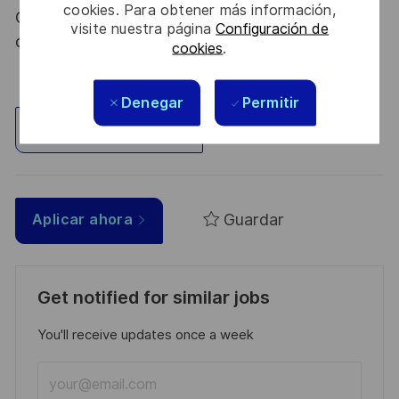
cookies. Para obtener más información,
Code de la défense et de l’IGI 1300 SGDSN/PSE
visite nuestra página
Configuración de
du 09 août 2021.
cookies
.
Denegar
Permitir
Explorar ubicación
Guardar
Aplicar ahora
Get notified for similar jobs
You'll receive updates once a week
Enter
Email