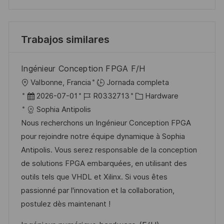
Trabajos similares
Ingénieur Conception FPGA F/H
U
Valbonne, Francia
Jornada completa
b
F
I
C
2026-07-01
R0332713
Hardware
i
e
D
a
Sophia Antipolis
c
c
d
t
Nous recherchons un Ingénieur Conception FPGA
a
h
e
e
pour rejoindre notre équipe dynamique à Sophia
c
a
e
g
Antipolis. Vous serez responsable de la conception
i
d
m
o
de solutions FPGA embarquées, en utilisant des
ó
e
p
r
outils tels que VHDL et Xilinx. Si vous êtes
n
p
l
í
passionné par l'innovation et la collaboration,
u
e
a
postulez dès maintenant !
b
o