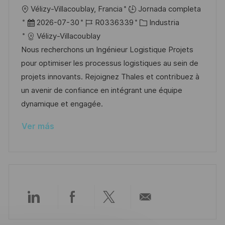
l
U
Vélizy-Villacoublay, Francia
Jornada completa
i
b
F
I
C
2026-07-30
R0336339
Industria
c
i
e
D
a
Vélizy-Villacoublay
a
c
c
d
t
Nous recherchons un Ingénieur Logistique Projets
c
a
h
e
e
pour optimiser les processus logistiques au sein de
i
c
a
e
g
projets innovants. Rejoignez Thales et contribuez à
ó
i
d
m
o
un avenir de confiance en intégrant une équipe
n
ó
e
p
r
dynamique et engagée.
n
p
l
í
Ver más
u
e
a
b
o
l
i
c
a
Compartir
Compartir
Compartir
Compartir
c