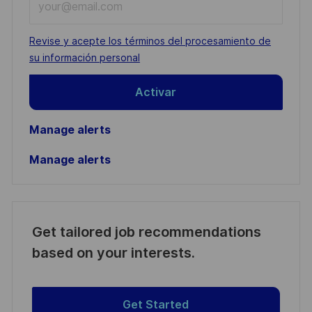
Email
address
Required
Revise y acepte los términos del procesamiento de
(Required)
su información personal
Activar
Manage alerts
Manage alerts
Get tailored job recommendations
based on your interests.
Get Started