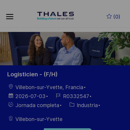
Skip to main content
Saltar al contenido principal
(0)
-
-
Logisticien - (F/H)
Ubicación
Villebon-sur-Yvette, Francia
Fecha de
ID de
2026-07-03
R0332547
publicación
empleo
Hiring
Categoría
Jornada completa
Industria
Type
Villebon-sur-Yvette