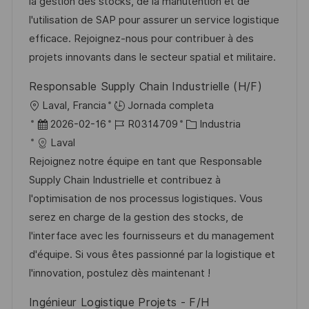
c
a
e
g
la gestion des stocks, de la manutention et de
i
i
d
m
o
l'utilisation de SAP pour assurer un service logistique
ó
ó
e
p
r
efficace. Rejoignez-nous pour contribuer à des
n
n
p
l
í
projets innovants dans le secteur spatial et militaire.
u
e
a
Responsable Supply Chain Industrielle (H/F)
b
o
U
Laval, Francia
Jornada completa
l
b
F
I
C
2026-02-16
R0314709
Industria
i
i
e
D
a
Laval
c
c
c
d
t
Rejoignez notre équipe en tant que Responsable
a
a
h
e
e
Supply Chain Industrielle et contribuez à
c
c
a
e
g
l'optimisation de nos processus logistiques. Vous
i
i
d
m
o
serez en charge de la gestion des stocks, de
ó
ó
e
p
r
l'interface avec les fournisseurs et du management
n
n
p
l
í
d'équipe. Si vous êtes passionné par la logistique et
u
e
a
l'innovation, postulez dès maintenant !
b
o
Ingénieur Logistique Projets - F/H