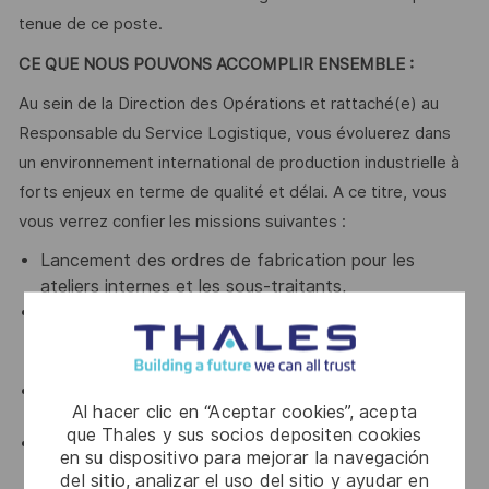
tenue de ce poste.
CE QUE NOUS POUVONS ACCOMPLIR ENSEMBLE :
Au sein de la Direction des Opérations et rattaché(e) au
Responsable du Service Logistique, vous évoluerez dans
un environnement international de production industrielle à
forts enjeux en terme de qualité et délai. A ce titre, vous
vous verrez confier les missions suivantes :
Lancement des ordres de fabrication pour les
ateliers internes et les sous-traitants,
Gestion de magasin des produits finis, semi-finis et
des matières premières (réception, préparation de
matière, inventaire…),
Préparation des produits finis pour expéditions aux
Al hacer clic en “Aceptar cookies”, acepta
clients,
que Thales y sus socios depositen cookies
Participation à l’évolution des outils de suivi de
en su dispositivo para mejorar la navegación
l’activité et rédaction de modes opératoires,
del sitio, analizar el uso del sitio y ayudar en