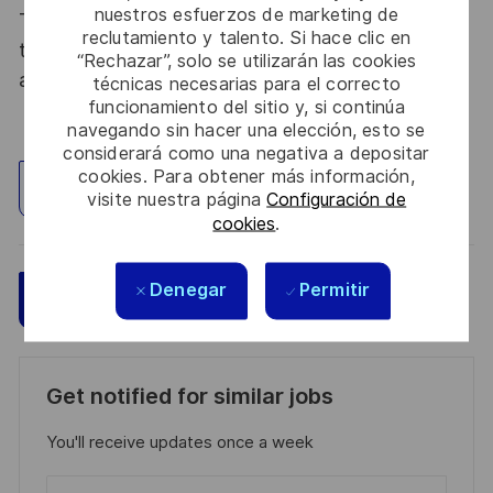
nuestros esfuerzos de marketing de
Thales, entreprise Handi-Engagée, reconnait
reclutamiento y talento. Si hace clic en
tous les talents. La diversité est notre meilleur
“Rechazar”, solo se utilizarán las cookies
atout. Postulez et rejoignez nous !
técnicas necesarias para el correcto
funcionamiento del sitio y, si continúa
navegando sin hacer una elección, esto se
considerará como una negativa a depositar
cookies. Para obtener más información,
Explorar ubicación
visite nuestra página
Configuración de
cookies
.
Denegar
Permitir
Guardar
Aplicar ahora
Get notified for similar jobs
You'll receive updates once a week
Enter