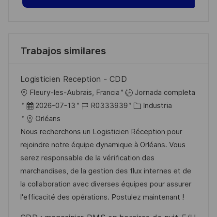
Trabajos similares
Logisticien Reception - CDD
U
Fleury-les-Aubrais, Francia
Jornada completa
b
F
I
C
2026-07-13
R0333939
Industria
i
e
D
a
Orléans
c
c
d
t
Nous recherchons un Logisticien Réception pour
a
h
e
e
rejoindre notre équipe dynamique à Orléans. Vous
c
a
e
g
serez responsable de la vérification des
i
d
m
o
marchandises, de la gestion des flux internes et de
ó
e
p
r
la collaboration avec diverses équipes pour assurer
n
p
l
í
l'efficacité des opérations. Postulez maintenant !
u
e
a