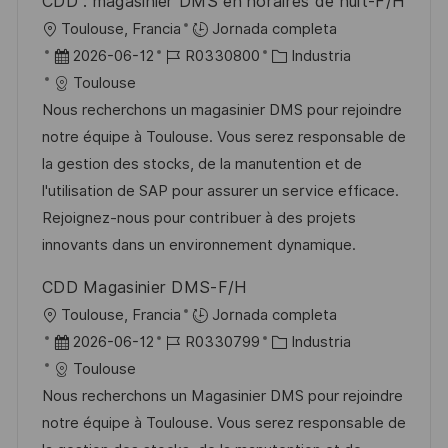
CDD : magasinier DMS en horaires de nuit-F/H
b
o
U
Toulouse, Francia
Jornada completa
l
b
F
I
C
2026-06-12
R0330800
Industria
i
i
e
D
a
Toulouse
c
c
c
d
t
Nous recherchons un magasinier DMS pour rejoindre
a
a
h
e
e
notre équipe à Toulouse. Vous serez responsable de
c
c
a
e
g
la gestion des stocks, de la manutention et de
i
i
d
m
o
l'utilisation de SAP pour assurer un service efficace.
ó
ó
e
p
r
Rejoignez-nous pour contribuer à des projets
n
n
p
l
í
innovants dans un environnement dynamique.
u
e
a
CDD Magasinier DMS-F/H
b
o
U
Toulouse, Francia
Jornada completa
l
b
F
I
C
2026-06-12
R0330799
Industria
i
i
e
D
a
Toulouse
c
c
c
d
t
Nous recherchons un Magasinier DMS pour rejoindre
a
a
h
e
e
notre équipe à Toulouse. Vous serez responsable de
c