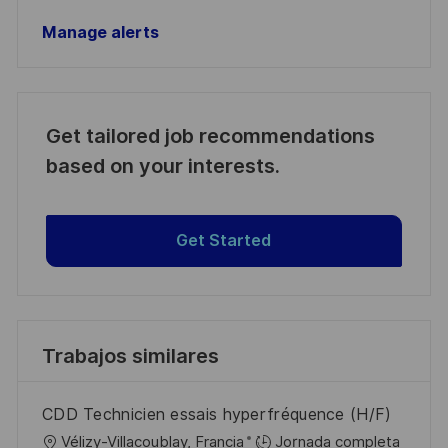
Manage alerts
Get tailored job recommendations
based on your interests.
Get Started
Trabajos similares
CDD Technicien essais hyperfréquence (H/F)
U
Vélizy-Villacoublay, Francia
Jornada completa