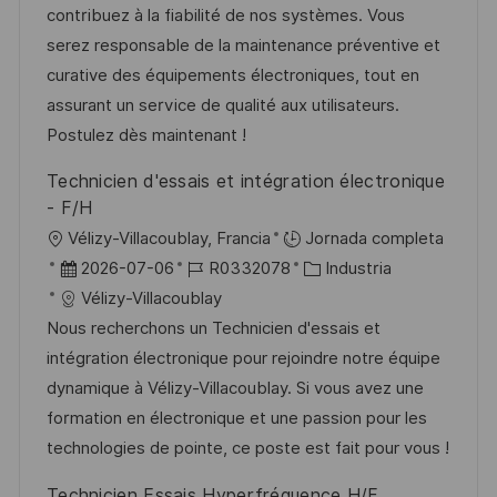
ó
c
a
e
g
contribuez à la fiabilité de nos systèmes. Vous
n
i
d
m
o
serez responsable de la maintenance préventive et
ó
e
p
r
curative des équipements électroniques, tout en
n
p
l
í
assurant un service de qualité aux utilisateurs.
u
e
a
Postulez dès maintenant !
b
o
Technicien d'essais et intégration électronique
l
- F/H
i
U
Vélizy-Villacoublay, Francia
Jornada completa
c
b
F
I
C
2026-07-06
R0332078
Industria
a
i
e
D
a
Vélizy-Villacoublay
c
c
c
d
t
Nous recherchons un Technicien d'essais et
i
a
h
e
e
intégration électronique pour rejoindre notre équipe
ó
c
a
e
g
dynamique à Vélizy-Villacoublay. Si vous avez une
n
i
d
m
o
formation en électronique et une passion pour les
ó
e
p
r
technologies de pointe, ce poste est fait pour vous !
n
p
l
í
Technicien Essais Hyperfréquence H/F