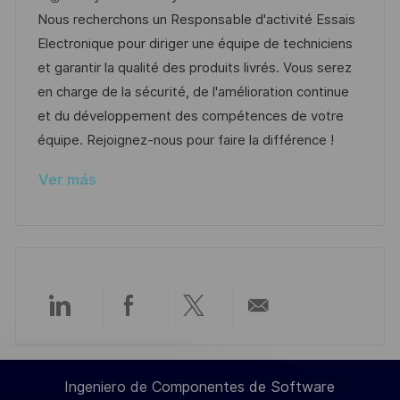
i
c
c
d
t
Nous recherchons un Responsable d'activité Essais
ó
a
h
e
e
Electronique pour diriger une équipe de techniciens
n
c
a
e
g
et garantir la qualité des produits livrés. Vous serez
i
d
m
o
en charge de la sécurité, de l'amélioration continue
ó
e
p
r
et du développement des compétences de votre
n
p
l
í
équipe. Rejoignez-nous pour faire la différence !
u
e
a
Ver más
b
o
l
i
c
a
c
Compartir
Compartir
Compartir
Compartir
i
ó
a
a
a
por
n
Ingeniero de Componentes de Software