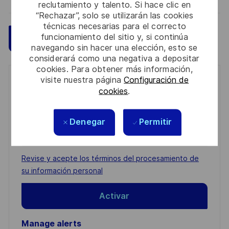
reclutamiento y talento. Si hace clic en
“Rechazar”, solo se utilizarán las cookies
técnicas necesarias para el correcto
funcionamiento del sitio y, si continúa
Guardar
Aplicar ahora
navegando sin hacer una elección, esto se
considerará como una negativa a depositar
cookies. Para obtener más información,
visite nuestra página
Configuración de
Get notified for similar jobs
cookies
.
You'll receive updates once a week
Denegar
Permitir
Enter
Email
address
Required
Revise y acepte los términos del procesamiento de
(Required)
su información personal
Activar
Manage alerts