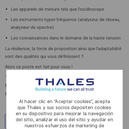
Les appareils de mesure tels que l’oscilloscope
Les instruments hyperfréquence (analyseur de réseau,
analyseur de spectre)
Les connaissances dans le domaine de la haute tension
La résilience, la force de proposition ainsi que l’adaptabilité
sont des qualités qui vous définissent ?
Alors ce poste est fait pour vous !
Thales, entreprise Handi-Engagée, reconnait
tous les talents. La diversité est notre meilleur
atout. Postulez et rejoignez nous !
Al hacer clic en “Aceptar cookies”, acepta
que Thales y sus socios depositen cookies
en su dispositivo para mejorar la navegación
del sitio, analizar el uso del sitio y ayudar en
Explorar ubicación
nuestros esfuerzos de marketing de