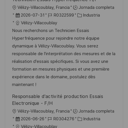
u
e
a
U
Vélizy-Villacoublay, Francia
Jornada completa
b
o
b
F
I
C
2026-07-31
R0322599
Industria
l
i
e
D
a
Vélizy-Villacoublay
i
c
c
d
t
Nous recherchons un Technicien Essais
c
a
h
e
e
Hyperfréquence pour rejoindre notre équipe
a
c
a
e
g
dynamique à Vélizy-Villacoublay. Vous serez
c
i
d
m
o
responsable de l'interprétation des mesures et de la
i
ó
e
p
r
réalisation d'essais spécifiques. Si vous avez une
ó
n
p
l
í
formation en mesures physiques et une première
n
u
e
a
expérience dans le domaine, postulez dès
b
o
maintenant !
l
Responsable d'activité production Essais
i
Electronique - F/H
c
U
Vélizy-Villacoublay, Francia
Jornada completa
a
b
F
I
C
2026-06-26
R0304276
Industria
c
i
e
D
a
Vélizy-Villacoublay