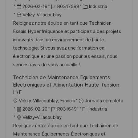
b
F
I
C
2026-02-19
R0317599
Industria
i
e
D
a
Vélizy-Villacoublay
c
c
d
t
Rejoignez notre équipe en tant que Technicien
a
h
e
e
Essais Hyperfréquence et participez à des projets
c
a
e
g
innovants dans un environnement de haute
i
d
m
o
technologie. Si vous avez une formation en
ó
e
p
r
électronique et une passion pour les essais, nous
n
p
l
í
serions ravis de vous accueillir !
u
e
a
Technicien de Maintenance Equipements
b
o
Electroniques et Alimentation Haute Tension
l
H/F
i
U
Vélizy-Villacoublay, Francia
Jornada completa
c
b
F
I
C
2026-02-20
R0316491
Industria
a
i
e
D
a
Vélizy-Villacoublay
c
c
c
d
t
Rejoignez notre équipe en tant que Technicien de
i
a
h
e
e
Maintenance Équipements Électroniques et