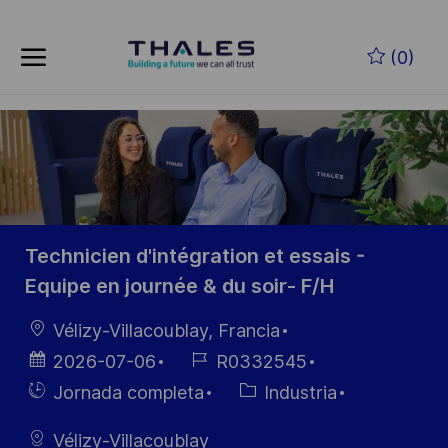
Skip to main content
Saltar al contenido principal
(0)
-
-
Technicien d'intégration et essais -
Equipe en journée & du soir- F/H
Ubicación
Vélizy-Villacoublay, Francia
Fecha de
ID de
2026-07-06
R0332545
publicación
empleo
Hiring
Categoría
Jornada completa
Industria
Type
Vélizy-Villacoublay