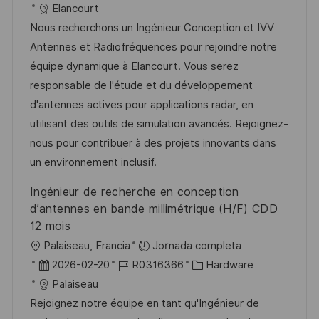
i
e
D
a
Elancourt
c
c
c
d
t
Nous recherchons un Ingénieur Conception et IVV
i
a
h
e
e
Antennes et Radiofréquences pour rejoindre notre
ó
c
a
e
g
équipe dynamique à Elancourt. Vous serez
n
i
d
m
o
responsable de l'étude et du développement
ó
e
p
r
d'antennes actives pour applications radar, en
n
p
l
í
utilisant des outils de simulation avancés. Rejoignez-
u
e
a
nous pour contribuer à des projets innovants dans
b
o
un environnement inclusif.
l
Ingénieur de recherche en conception
i
d’antennes en bande millimétrique (H/F) CDD
c
12 mois
a
U
Palaiseau, Francia
Jornada completa
c
b
F
I
C
2026-02-20
R0316366
Hardware
i
i
e
D
a
Palaiseau
ó
c
c
d
t
Rejoignez notre équipe en tant qu'Ingénieur de
n