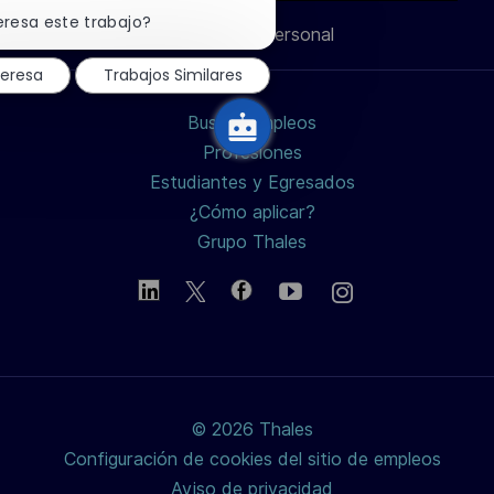
Cerrar
notificación
eresa este trabajo?
Información personal
de
de
de
de
electrónico
chatbot
teresa
Trabajos Similares
LinkedIn
Facebook
twitter
Buscar empleos
/
Profesiones
Estudiantes y Egresados
X
¿Cómo aplicar?
Grupo Thales
© 2026 Thales
Configuración de cookies del sitio de empleos
Aviso de privacidad