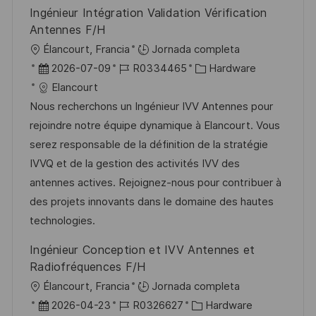
b
o
Ingénieur Intégration Validation Vérification
l
Antennes F/H
i
U
Élancourt, Francia
Jornada completa
c
b
F
I
C
2026-07-09
R0334465
Hardware
a
i
e
D
a
Elancourt
c
c
c
d
t
Nous recherchons un Ingénieur IVV Antennes pour
i
a
h
e
e
rejoindre notre équipe dynamique à Elancourt. Vous
ó
c
a
e
g
serez responsable de la définition de la stratégie
n
i
d
m
o
IVVQ et de la gestion des activités IVV des
ó
e
p
r
antennes actives. Rejoignez-nous pour contribuer à
n
p
l
í
des projets innovants dans le domaine des hautes
u
e
a
technologies.
b
o
Ingénieur Conception et IVV Antennes et
l
Radiofréquences F/H
i
U
Élancourt, Francia
Jornada completa
c
b
F
I
C
2026-04-23
R0326627
Hardware
a