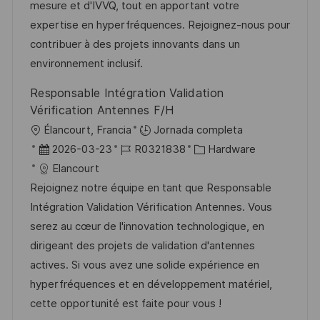
ó
e
p
r
mesure et d'IVVQ, tout en apportant votre
n
p
l
í
expertise en hyperfréquences. Rejoignez-nous pour
u
e
a
contribuer à des projets innovants dans un
b
o
environnement inclusif.
l
Responsable Intégration Validation
i
Vérification Antennes F/H
c
U
Élancourt, Francia
Jornada completa
a
b
F
I
C
2026-03-23
R0321838
Hardware
c
i
e
D
a
Elancourt
i
c
c
d
t
Rejoignez notre équipe en tant que Responsable
ó
a
h
e
e
Intégration Validation Vérification Antennes. Vous
n
c
a
e
g
serez au cœur de l'innovation technologique, en
i
d
m
o
dirigeant des projets de validation d'antennes
ó
e
p
r
actives. Si vous avez une solide expérience en
n
p
l
í
hyperfréquences et en développement matériel,
u
e
a
cette opportunité est faite pour vous !