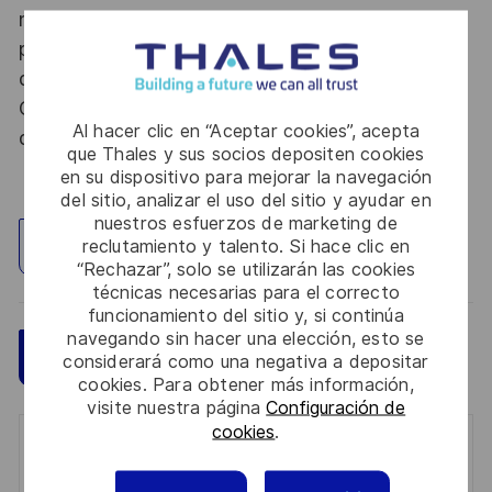
nationale, la personne retenue fera l'objet d'une
procédure d’habilitation, conformément aux
dispositions des articles R.2311-1 et suivants du
Code de la défense et de l’IGI 1300 SGDSN/PSE
Al hacer clic en “Aceptar cookies”, acepta
du 09 août 2021.
que Thales y sus socios depositen cookies
en su dispositivo para mejorar la navegación
del sitio, analizar el uso del sitio y ayudar en
nuestros esfuerzos de marketing de
reclutamiento y talento. Si hace clic en
Explorar ubicación
“Rechazar”, solo se utilizarán las cookies
técnicas necesarias para el correcto
funcionamiento del sitio y, si continúa
navegando sin hacer una elección, esto se
Guardar
Aplicar ahora
considerará como una negativa a depositar
cookies. Para obtener más información,
visite nuestra página
Configuración de
cookies
.
Get notified for similar jobs