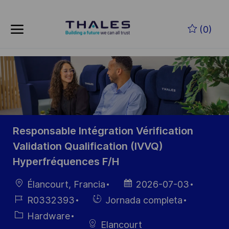
Skip to main content
Saltar al contenido principal
(0)
-
-
Responsable Intégration Vérification
Validation Qualification (IVVQ)
Hyperfréquences F/H
Ubicación
Fecha de
Élancourt, Francia
2026-07-03
publicación
ID de
Hiring
R0332393
Jornada completa
empleo
Type
Categoría
Hardware
Elancourt