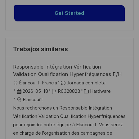
Get Started
Trabajos similares
Responsable Intégration Vérification
Validation Qualification Hyperfréquences F/H
U
Élancourt, Francia
Jornada completa
b
F
I
C
2026-05-18
R0328823
Hardware
i
e
D
a
Elancourt
c
c
d
t
Nous recherchons un Responsable Intégration
a
h
e
e
Vérification Validation Qualification Hyperfréquences
c
a
e
g
pour rejoindre notre équipe à Elancourt. Vous serez
i
d
m
o
en charge de l'organisation des campagnes de