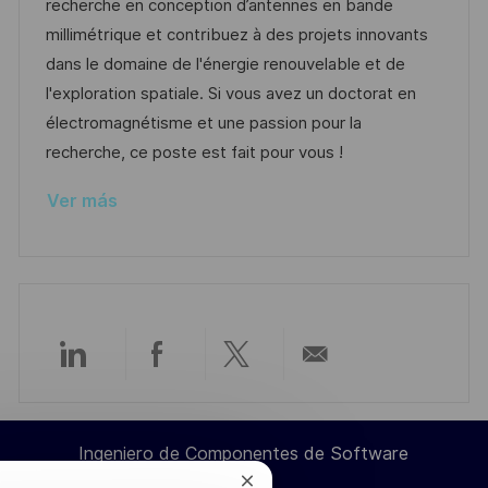
a
h
e
e
recherche en conception d’antennes en bande
c
a
e
g
millimétrique et contribuez à des projets innovants
i
d
m
o
dans le domaine de l'énergie renouvelable et de
ó
e
p
r
l'exploration spatiale. Si vous avez un doctorat en
n
p
l
í
électromagnétisme et une passion pour la
u
e
a
recherche, ce poste est fait pour vous !
b
o
Ver más
l
i
c
a
c
i
Compartir
Compartir
Compartir
Compartir
ó
n
a
a
a
por
Ingeniero de Componentes de Software
través
través
través
correo