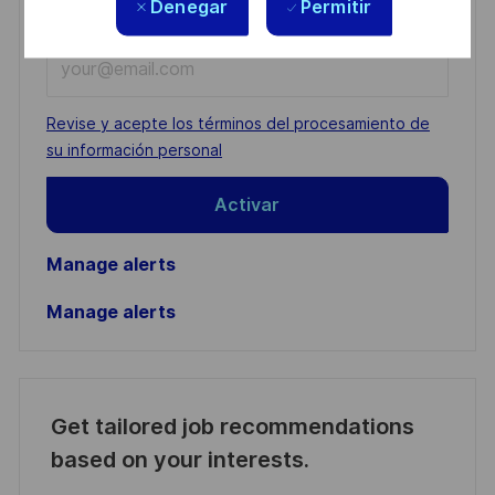
Denegar
Permitir
You'll receive updates once a week
Enter
Email
address
Required
Revise y acepte los términos del procesamiento de
(Required)
su información personal
Activar
Manage alerts
Manage alerts
Get tailored job recommendations
based on your interests.