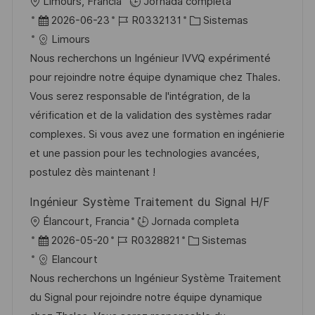
U
Limours, Francia
Jornada completa
b
F
I
C
2026-06-23
R0332131
Sistemas
i
e
D
a
Limours
c
c
d
t
Nous recherchons un Ingénieur IVVQ expérimenté
a
h
e
e
pour rejoindre notre équipe dynamique chez Thales.
c
a
e
g
Vous serez responsable de l'intégration, de la
i
d
m
o
vérification et de la validation des systèmes radar
ó
e
p
r
complexes. Si vous avez une formation en ingénierie
n
p
l
í
et une passion pour les technologies avancées,
u
e
a
postulez dès maintenant !
b
o
Ingénieur Système Traitement du Signal H/F
l
U
Élancourt, Francia
Jornada completa
i
b
F
I
C
2026-05-20
R0328821
Sistemas
c
i
e
D
a
Elancourt
a
c
c
d
t
Nous recherchons un Ingénieur Système Traitement
c
a
h
e
e
du Signal pour rejoindre notre équipe dynamique
i