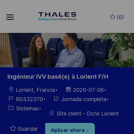
Skip to main content
Saltar al contenido principal
(0)
-
-
Ingénieur IVV basé(e) à Lorient F/H
Ubicación
Fecha de
Lorient, Francia
2026-07-06
publicación
ID de
Hiring
R0332370
Jornada completa
empleo
Type
Categoría
Sistemas
Site client - Dcns Lorient
Guardar
Aplicar ahora