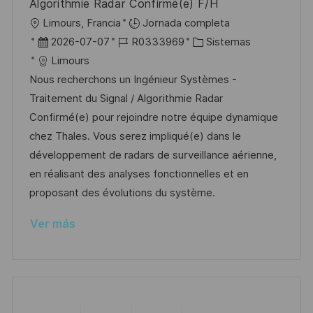
Algorithmie Radar Confirmé(e) F/H
c
U
Limours, Francia
Jornada completa
a
b
F
I
C
2026-07-07
R0333969
Sistemas
c
i
e
D
a
Limours
i
c
c
d
t
Nous recherchons un Ingénieur Systèmes -
ó
a
h
e
e
Traitement du Signal / Algorithmie Radar
n
c
a
e
g
Confirmé(e) pour rejoindre notre équipe dynamique
i
d
m
o
chez Thales. Vous serez impliqué(e) dans le
ó
e
p
r
développement de radars de surveillance aérienne,
n
p
l
í
en réalisant des analyses fonctionnelles et en
u
e
a
proposant des évolutions du système.
b
o
Ver más
l
i
c
a
c