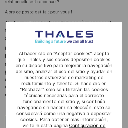
relationnelle est reconnue ?
Alors ce poste est fait pour vous !
Thales, entreprise Handi-Engagée, reconnait
tous les talents. La diversité est notre meilleur
atout. Postulez et rejoignez nous !
Le poste pouvant nécessiter d'accéder à des
Al hacer clic en “Aceptar cookies”, acepta
informations relevant du secret de la défense
que Thales y sus socios depositen cookies
nationale, la personne retenue fera l'objet d'une
en su dispositivo para mejorar la navegación
procédure d’habilitation, conformément aux
del sitio, analizar el uso del sitio y ayudar en
nuestros esfuerzos de marketing de
dispositions des articles R.2311-1 et suivants du
reclutamiento y talento. Si hace clic en
Code de la défense et de l’IGI 1300 SGDSN/PSE
“Rechazar”, solo se utilizarán las cookies
du 09 août 2021.
técnicas necesarias para el correcto
funcionamiento del sitio y, si continúa
navegando sin hacer una elección, esto se
considerará como una negativa a depositar
cookies. Para obtener más información,
Explorar ubicación
visite nuestra página
Configuración de