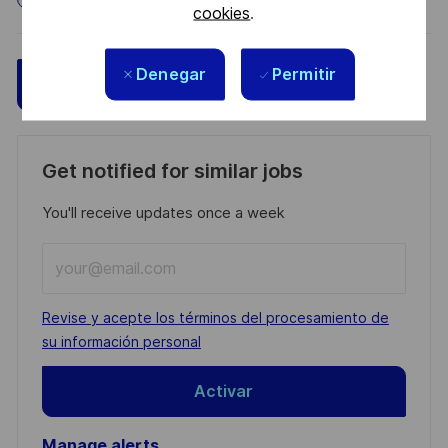
cookies
.
Denegar
Permitir
Guardar
Aplicar ahora
Get notified for similar jobs
You'll receive updates once a week
Enter
Email
address
Required
Revise y acepte los términos del procesamiento de
(Required)
su información personal
Activar
Manage alerts