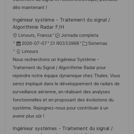
u
e
a
dès maintenant !
b
o
Ingénieur système - Traitement du signal /
l
Algorithmie Radar F/H
i
U
Limours, Francia
Jornada completa
c
b
F
I
C
2026-07-07
R0333968
Sistemas
a
i
e
D
a
Limours
c
c
c
d
t
Nous recherchons un Ingénieur Système -
i
a
h
e
e
Traitement du Signal / Algorithmie Radar pour
ó
c
a
e
g
rejoindre notre équipe dynamique chez Thales. Vous
n
i
d
m
o
serez impliqué dans le développement de radars de
ó
e
p
r
surveillance aérienne, en réalisant des analyses
n
p
l
í
fonctionnelles et en proposant des évolutions du
u
e
a
système. Rejoignez-nous pour contribuer à un
b
o
avenir plus sûr !
l
Ingénieur systèmes - Traitement du signal /
i