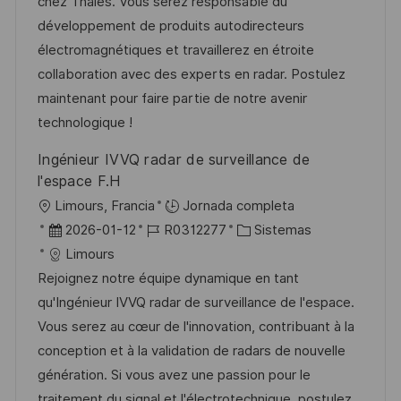
c
a
e
g
chez Thales. Vous serez responsable du
ó
i
d
m
o
développement de produits autodirecteurs
n
ó
e
p
r
électromagnétiques et travaillerez en étroite
n
p
l
í
collaboration avec des experts en radar. Postulez
u
e
a
maintenant pour faire partie de notre avenir
b
o
technologique !
l
Ingénieur IVVQ radar de surveillance de
i
l'espace F.H
c
U
Limours, Francia
Jornada completa
a
b
F
I
C
2026-01-12
R0312277
Sistemas
c
i
e
D
a
Limours
i
c
c
d
t
Rejoignez notre équipe dynamique en tant
ó
a
h
e
e
qu'Ingénieur IVVQ radar de surveillance de l'espace.
n
c
a
e
g
Vous serez au cœur de l'innovation, contribuant à la
i
d
m
o
conception et à la validation de radars de nouvelle
ó
e
p
r
génération. Si vous avez une passion pour le
n
p
l
í
traitement du signal et l'électrotechnique, postulez