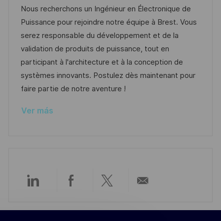
c
c
c
d
t
Nous recherchons un Ingénieur en Électronique de
i
a
h
e
e
Puissance pour rejoindre notre équipe à Brest. Vous
ó
c
a
e
g
serez responsable du développement et de la
n
i
d
m
o
validation de produits de puissance, tout en
ó
e
p
r
participant à l'architecture et à la conception de
n
p
l
í
systèmes innovants. Postulez dès maintenant pour
u
e
a
faire partie de notre aventure !
b
o
Ver más
l
i
c
a
c
i
Compartir
Compartir
Compartir
Compartir
ó
n
a
a
a
por