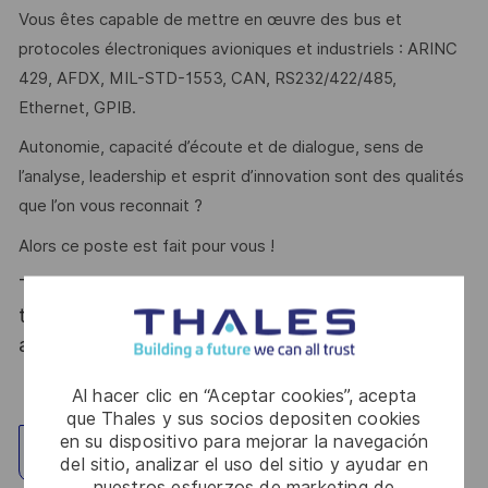
Vous êtes capable de mettre en œuvre des bus et
protocoles électroniques avioniques et industriels : ARINC
429, AFDX, MIL-STD-1553, CAN, RS232/422/485,
Ethernet, GPIB.
Autonomie, capacité d’écoute et de dialogue, sens de
l’analyse, leadership et esprit d’innovation sont des qualités
que l’on vous reconnait ?
Alors ce poste est fait pour vous !
Thales, entreprise Handi-Engagée, reconnait
tous les talents. La diversité est notre meilleur
atout. Postulez et rejoignez nous !
Al hacer clic en “Aceptar cookies”, acepta
que Thales y sus socios depositen cookies
en su dispositivo para mejorar la navegación
Explorar ubicación
del sitio, analizar el uso del sitio y ayudar en
nuestros esfuerzos de marketing de