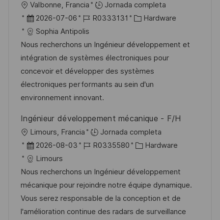
U
Valbonne, Francia
Jornada completa
b
F
I
C
2026-07-06
R0333131
Hardware
i
e
D
a
Sophia Antipolis
c
c
d
t
Nous recherchons un Ingénieur développement et
a
h
e
e
intégration de systèmes électroniques pour
c
a
e
g
concevoir et développer des systèmes
i
d
m
o
électroniques performants au sein d'un
ó
e
p
r
environnement innovant.
n
p
l
í
Ingénieur développement mécanique - F/H
u
e
a
U
Limours, Francia
Jornada completa
b
o
b
F
I
C
2026-08-03
R0335580
Hardware
l
i
e
D
a
Limours
i
c
c
d
t
Nous recherchons un Ingénieur développement
c
a
h
e
e
mécanique pour rejoindre notre équipe dynamique.
a
c
a
e
g
Vous serez responsable de la conception et de
c
i
d
m
o
l'amélioration continue des radars de surveillance
i