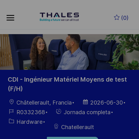
Skip to main content
Saltar al contenido principal
(0)
-
-
CDI - Ingénieur Matériel Moyens de test
(F/H)
Ubicación
Fecha de
Châtellerault, Francia
2026-06-30
publicación
ID de
Hiring
R0332368
Jornada completa
empleo
Type
Categoría
Hardware
Chatellerault