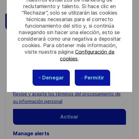
reclutamiento y talento. Si hace clic en
“Rechazar”, solo se utilizarán las cookies
técnicas necesarias para el correcto
Guardar
Aplicar ahora
funcionamiento del sitio y, si continúa
navegando sin hacer una elección, esto se
considerará como una negativa a depositar
cookies. Para obtener más información,
Get notified for similar jobs
visite nuestra página
Configuración de
cookies
.
You'll receive updates once a week
Enter
Denegar
Permitir
Email
address
Required
Revise y acepte los términos del procesamiento de
(Required)
su información personal
Activar
Manage alerts