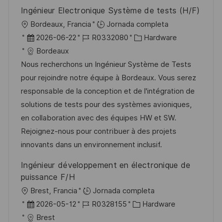
l
Ingénieur Electronique Système de tests (H/F)
i
U
Bordeaux, Francia
Jornada completa
c
b
F
I
C
2026-06-22
R0332080
Hardware
a
i
e
D
a
Bordeaux
c
c
c
d
t
Nous recherchons un Ingénieur Système de Tests
i
a
h
e
e
pour rejoindre notre équipe à Bordeaux. Vous serez
ó
c
a
e
g
responsable de la conception et de l'intégration de
n
i
d
m
o
solutions de tests pour des systèmes avioniques,
ó
e
p
r
en collaboration avec des équipes HW et SW.
n
p
l
í
Rejoignez-nous pour contribuer à des projets
u
e
a
innovants dans un environnement inclusif.
b
o
Ingénieur développement en électronique de
l
puissance F/H
i
U
Brest, Francia
Jornada completa
c
b
F
I
C
2026-05-12
R0328155
Hardware
a
i
e
D
a
Brest