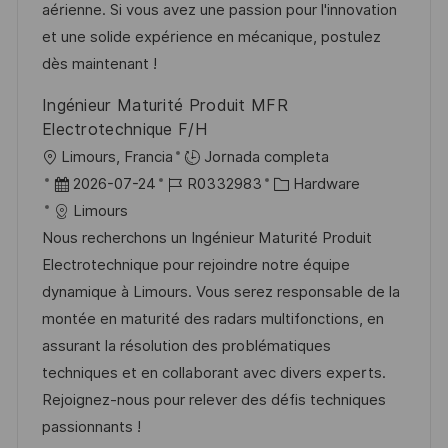
ó
e
p
r
aérienne. Si vous avez une passion pour l'innovation
ó
n
p
l
í
et une solide expérience en mécanique, postulez
n
u
e
a
dès maintenant !
b
o
Ingénieur Maturité Produit MFR
l
Electrotechnique F/H
i
U
Limours, Francia
Jornada completa
c
b
F
I
C
2026-07-24
R0332983
Hardware
a
i
e
D
a
Limours
c
c
c
d
t
Nous recherchons un Ingénieur Maturité Produit
i
a
h
e
e
Electrotechnique pour rejoindre notre équipe
ó
c
a
e
g
dynamique à Limours. Vous serez responsable de la
n
i
d
m
o
montée en maturité des radars multifonctions, en
ó
e
p
r
assurant la résolution des problématiques
n
p
l
í
techniques et en collaborant avec divers experts.
u
e
a
Rejoignez-nous pour relever des défis techniques
b
o
passionnants !