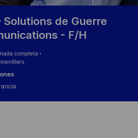
 Solutions de Guerre
unications - F/H
nada completa
nevilliers
iones
rancia