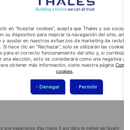
issance, porté par les besoins opérationnels pour les
llage des moyens de radiocommunications.
:
 clic en “Aceptar cookies”, acepta que Thales y sus socios 
apportant la compréhension du besoin client et du contexte
n su dispositivo para mejorar la navegación del sitio, anali
io y ayudar en nuestros esfuerzos de marketing de recluta
. Si hace clic en “Rechazar”, solo se utilizarán las cookies 
 les équipes techniques,
s para el correcto funcionamiento del sitio y, si continúa
t les devis associés,
er una elección, esto se considerará como una negativa a d
Para obtener más información, visite nuestra página
Config
 notre solution, négocier les clauses contractuelles auprès
cookies
.
ffre une fois conclue vers les équipes projets,
Denegar
Permitir
 budget des frais de propositions.
oir.
z une expérience d’au moins 5 ans dans le métier de l’avant-