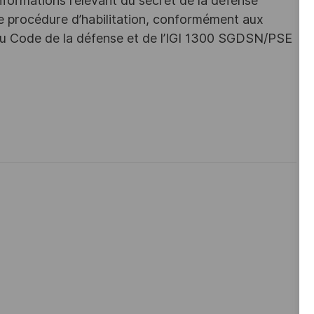
nformations relevant du secret de la défense
une procédure d’habilitation, conformément aux
s du Code de la défense et de l’IGI 1300 SGDSN/PSE