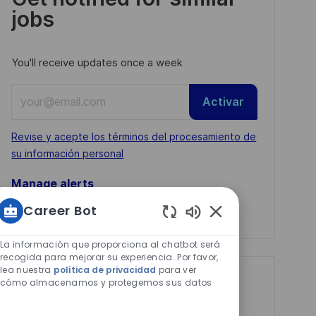
jobs
You'll receive updates once a week
Enter
Activar
Email
address
Required
Revise y acepte los términos del procesamiento de
(Required)
su información personal
Manage alerts
Career Bot
Manage alerts
Sonidos
de
La información que proporciona al chatbot será
chatbot
recogida para mejorar su experiencia. Por favor,
lea nuestra
política de privacidad
para ver
habilitados
Get tailored job
cómo almacenamos y protegemos sus datos
recommendations