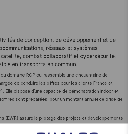
tivités de conception, de développement et de
iocommunications, réseaux et systèmes
satellite, combat collaboratif et cybersécurité.
ssible en transports en commun.
s du domaine RCP qui rassemble une cinquantaine de
hargée de conduire les offres pour les clients France et
r). Elle dispose d’une capacité de démonstration indoor et
’offres sont préparées, pour un montant annuel de prise de
ns (EWR) assure le pilotage des projets et développements
pour tous les utilisateurs, aussi bien pour les clients