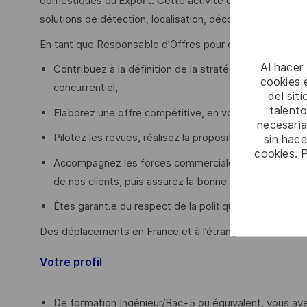
domestiques qu’Export. Cette activité est en pleine cro
solutions de détection, localisation, décodage et broui
En tant que Responsable d’Offres pour ce secteur, vous 
Al hacer
Contribuez à la définition de la stratégie d’offre en 
cookies e
concurrentiel,
del sit
talento
Elaborez une offre compétitive, en vous appuyant sur
necesaria
Pilotez les revues, réalisez la proposition technique e
sin hac
cookies. 
Accompagnez les forces commerciales pour promouvoir
de nos clients, puis assurez la bonne transition de l’o
Êtes garant.e du respect de la politique produit et du
Des déplacements en France et à l’étrangers sont à prév
Votre profil
De formation Ingénieur/Bac+5 ou équivalent, vous ave