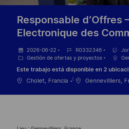
Responsable d’Offres –
Electronique des Comm
2026-06-22
R0332346
Jor
Fecha
ID
Hiring
Gestión de ofertas y proyectos
Gen
de
Categoría
de
Type
Este trabajo está disponible en 2 ubicac
publicación
empleo
Cholet, Francia
Gennevilliers, F
Lieu : Gennevilliers, France