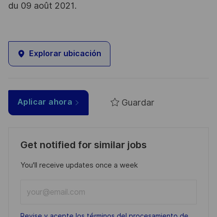
du 09 août 2021.
Explorar ubicación
Guardar
Aplicar ahora
Get notified for similar jobs
You'll receive updates once a week
Enter
Email
address
Required
Revise y acepte los términos del procesamiento de