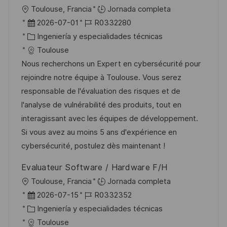
l
U
Toulouse, Francia
Jornada completa
i
b
F
I
2026-07-01
R0332280
c
i
e
C
D
Ingeniería y especialidades técnicas
a
c
c
a
d
Toulouse
c
a
h
t
e
Nous recherchons un Expert en cybersécurité pour
i
c
a
e
e
rejoindre notre équipe à Toulouse. Vous serez
ó
i
d
g
m
responsable de l'évaluation des risques et de
n
ó
e
o
p
l'analyse de vulnérabilité des produits, tout en
n
p
r
l
interagissant avec les équipes de développement.
u
í
e
Si vous avez au moins 5 ans d'expérience en
b
a
o
cybersécurité, postulez dès maintenant !
l
Evaluateur Software / Hardware F/H
i
U
Toulouse, Francia
Jornada completa
c
b
F
I
2026-07-15
R0332352
a
i
e
C
D
Ingeniería y especialidades técnicas
c
c
c
a
d
Toulouse