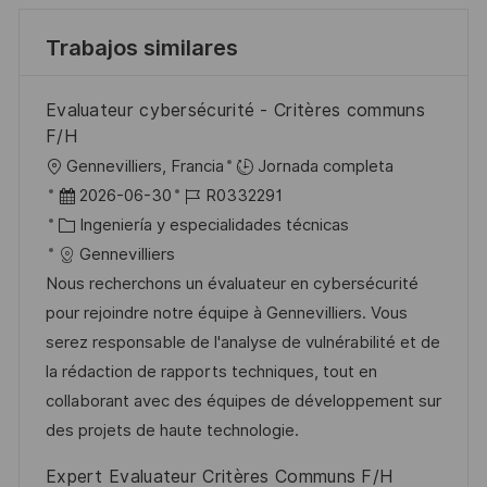
Trabajos similares
Evaluateur cybersécurité - Critères communs
F/H
U
Gennevilliers, Francia
Jornada completa
b
F
I
2026-06-30
R0332291
i
e
C
D
Ingeniería y especialidades técnicas
c
c
a
d
Gennevilliers
a
h
t
e
Nous recherchons un évaluateur en cybersécurité
c
a
e
e
pour rejoindre notre équipe à Gennevilliers. Vous
i
d
g
m
serez responsable de l'analyse de vulnérabilité et de
ó
e
o
p
la rédaction de rapports techniques, tout en
n
p
r
l
collaborant avec des équipes de développement sur
u
í
e
des projets de haute technologie.
b
a
o
Expert Evaluateur Critères Communs F/H