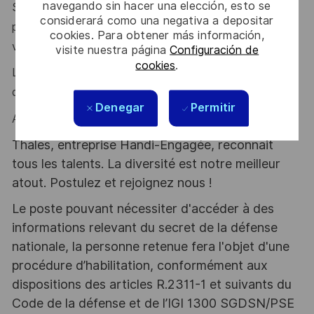
navegando sin hacer una elección, esto se
Si vous aimez les défis techniques, apprendre en
considerará como una negativa a depositar
permanence et travailler avec des experts passionnés,
cookies. Para obtener más información,
vous êtes au bon endroit.
visite nuestra página
Configuración de
cookies
.
La maitrise de l'
anglais
, la
rigueur
, l'
organisation
sont
des atouts que l'on vous reconnait ?
Denegar
Permitir
Alors ce poste est fait pour vous !
Thales, entreprise Handi-Engagée, reconnait
tous les talents. La diversité est notre meilleur
atout. Postulez et rejoignez nous !
Le poste pouvant nécessiter d'accéder à des
informations relevant du secret de la défense
nationale, la personne retenue fera l'objet d'une
procédure d’habilitation, conformément aux
dispositions des articles R.2311-1 et suivants du
Code de la défense et de l’IGI 1300 SGDSN/PSE