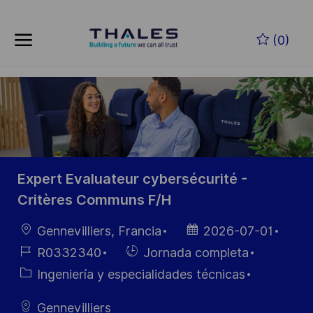
Skip to main content
Saltar al contenido principal
(0)
-
-
Expert Evaluateur cybersécurité -
Critères Communs F/H
Ubicación
Fecha de
Gennevilliers, Francia
2026-07-01
publicación
ID de
Hiring
R0332340
Jornada completa
empleo
Type
Categoría
Ingeniería y especialidades técnicas
Gennevilliers