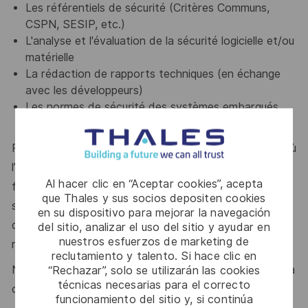
Les référentiels de sécurité (Critères Communs,
CSPN, SESIP, etc.)
L'analyse et l'évaluation de la sécurité logicielle et/ou
matérielle
La rédaction de rapports techniques (en échange
avec les développeurs)
Les normes de sécurité des systèmes embarqués,
cartes à puce ou d'un produit réseau serait un plus
Rejoindre notre service, c’est intégrer un laboratoire où
l’excellence technique est au cœur de tout ce que nous
Al hacer clic en “Aceptar cookies”, acepta
faisons. Nous travaillons sur des projets variés et
que Thales y sus socios depositen cookies
stimulants pour des clients mondialement reconnus, ce
en su dispositivo para mejorar la navegación
qui nous pousse chaque jour à nous dépasser et à
del sitio, analizar el uso del sitio y ayudar en
nuestros esfuerzos de marketing de
rester à la pointe des technologies.
reclutamiento y talento. Si hace clic en
“Rechazar”, solo se utilizarán las cookies
Notre force ? une équipe à taille humaine, soudée, où la
técnicas necesarias para el correcto
cohésion et l’entraide sont naturelles.
funcionamiento del sitio y, si continúa