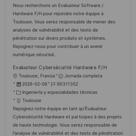
i
a
h
t
e
Nous recherchons un Evaluateur Software /
ó
c
a
e
e
Hardware F/H pour rejoindre notre équipe à
n
i
d
g
m
Toulouse. Vous serez responsable de mener des
ó
e
o
p
analyses de vulnérabilité et des tests de
n
p
r
l
pénétration sur divers produits et systèmes.
u
í
e
Rejoignez-nous pour contribuer à un avenir
b
a
o
numérique sécurisé.
l
Evaluateur Cybersécurité Hardware F/H
i
U
Toulouse, Francia
Jornada completa
c
b
F
I
2026-02-06
R0311352
a
i
e
C
D
Ingeniería y especialidades técnicas
c
c
c
a
d
Toulouse
i
a
h
t
e
Rejoignez notre équipe en tant qu'Évaluateur
ó
c
a
e
e
Cybersécurité Hardware et participez à des projets
n
i
d
g
m
de haute technologie. Vous serez responsable de
ó
e
o
p
l'analyse de vulnérabilité et des tests de pénétration