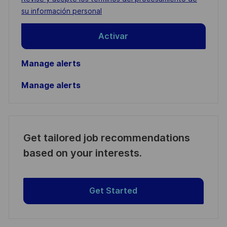
(Required)
su información personal
Activar
Manage alerts
Manage alerts
Get tailored job recommendations
based on your interests.
Get Started