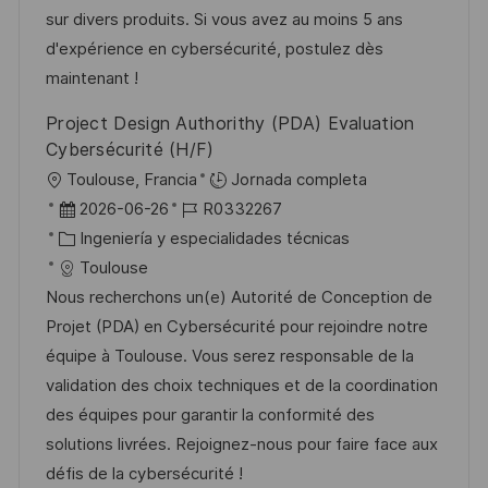
n
p
r
l
sur divers produits. Si vous avez au moins 5 ans
u
í
e
d'expérience en cybersécurité, postulez dès
b
a
o
maintenant !
l
Project Design Authorithy (PDA) Evaluation
i
Cybersécurité (H/F)
c
U
Toulouse, Francia
Jornada completa
a
b
F
I
2026-06-26
R0332267
c
i
e
C
D
Ingeniería y especialidades técnicas
i
c
c
a
d
Toulouse
ó
a
h
t
e
Nous recherchons un(e) Autorité de Conception de
n
c
a
e
e
Projet (PDA) en Cybersécurité pour rejoindre notre
i
d
g
m
équipe à Toulouse. Vous serez responsable de la
ó
e
o
p
validation des choix techniques et de la coordination
n
p
r
l
des équipes pour garantir la conformité des
u
í
e
solutions livrées. Rejoignez-nous pour faire face aux
b
a
o
défis de la cybersécurité !