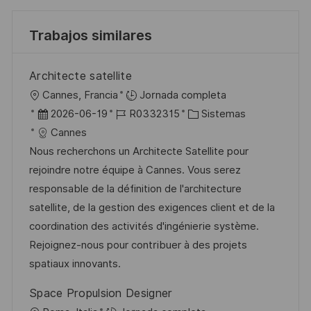
Trabajos similares
Architecte satellite
U
Cannes, Francia
Jornada completa
b
F
I
C
2026-06-19
R0332315
Sistemas
i
e
D
a
Cannes
c
c
d
t
Nous recherchons un Architecte Satellite pour
a
h
e
e
rejoindre notre équipe à Cannes. Vous serez
c
a
e
g
responsable de la définition de l'architecture
i
d
m
o
satellite, de la gestion des exigences client et de la
ó
e
p
r
coordination des activités d'ingénierie système.
n
p
l
í
Rejoignez-nous pour contribuer à des projets
u
e
a
spatiaux innovants.
b
o
Space Propulsion Designer
l