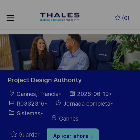
Skip to main content
Saltar al contenido principal
(0)
-
-
Project Design Authority
Ubicación
Fecha de
Cannes, Francia
2026-06-19
publicación
ID de
Hiring
R0332316
Jornada completa
empleo
Type
Categoría
Sistemas
Cannes
Guardar
Aplicar ahora