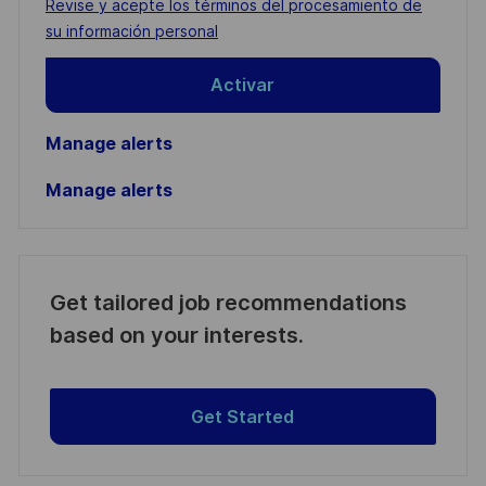
Required
Revise y acepte los términos del procesamiento de
(Required)
su información personal
Activar
Manage alerts
Manage alerts
Get tailored job recommendations
based on your interests.
Get Started