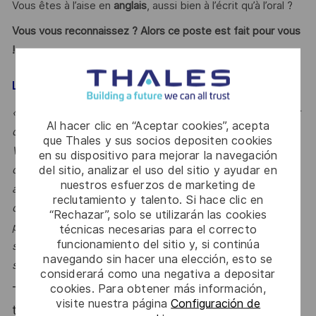
Vous êtes à l’aise en
anglais
, aussi bien à l’écrit qu’à l’oral ?
Vous vous reconnaissez ? Alors ce poste est fait pour vous
!
LE MOT DE L’ÉQUIPE
« En tant que Project Design Authority, vous êtes au cœur
Al hacer clic en “Aceptar cookies”, acepta
des décisions techniques qui façonnent nos satellites.
que Thales y sus socios depositen cookies
Vous intervenez sur des programmes stratégiques, au
en su dispositivo para mejorar la navegación
del sitio, analizar el uso del sitio y ayudar en
contact direct des clients et des équipes d’ingénierie,
nuestros esfuerzos de marketing de
avec une vision globale de la solution. Si vous aimez
reclutamiento y talento. Si hace clic en
conjuguer expertise technique, leadership et gestion de
“Rechazar”, solo se utilizarán las cookies
problématiques complexes dans un environnement
técnicas necesarias para el correcto
funcionamiento del sitio y, si continúa
spatial exigeant, rejoignez-nous pour contribuer aux
navegando sin hacer una elección, esto se
satellites de demain. »
considerará como una negativa a depositar
cookies. Para obtener más información,
Thales, entreprise Handi-Engagée, reconnait
visite nuestra página
Configuración de
tous les talents. La diversité est notre meilleur