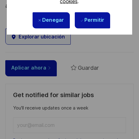
cookies
.
atout. Postulez et rejoignez nous !
Denegar
Permitir
Explorar ubicación
Guardar
Aplicar ahora
Get notified for similar jobs
You'll receive updates once a week
Enter
Email
address