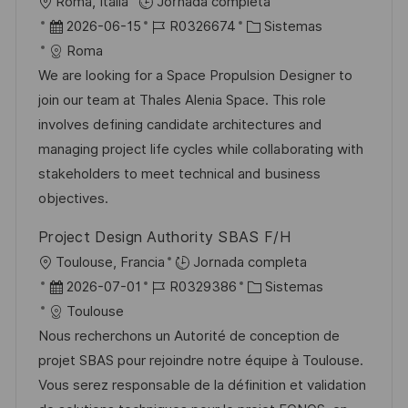
U
Roma, Italia
Jornada completa
i
b
F
I
C
2026-06-15
R0326674
Sistemas
c
i
e
D
a
Roma
a
c
c
d
t
We are looking for a Space Propulsion Designer to
c
a
h
e
e
join our team at Thales Alenia Space. This role
i
c
a
e
g
involves defining candidate architectures and
ó
i
d
m
o
managing project life cycles while collaborating with
n
ó
e
p
r
stakeholders to meet technical and business
n
p
l
í
objectives.
u
e
a
Project Design Authority SBAS F/H
b
o
U
Toulouse, Francia
Jornada completa
l
b
F
I
C
2026-07-01
R0329386
Sistemas
i
i
e
D
a
Toulouse
c
c
c
d
t
Nous recherchons un Autorité de conception de
a
a
h
e
e
projet SBAS pour rejoindre notre équipe à Toulouse.
c
c
a
e
g
Vous serez responsable de la définition et validation
i