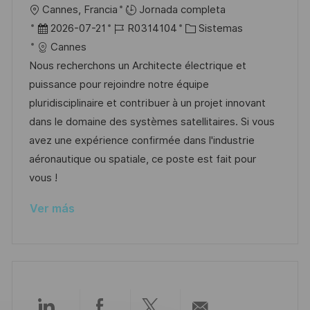
l
U
Cannes, Francia
Jornada completa
i
b
F
I
C
2026-07-21
R0314104
Sistemas
c
i
e
D
a
Cannes
a
c
c
d
t
Nous recherchons un Architecte électrique et
c
a
h
e
e
puissance pour rejoindre notre équipe
i
c
a
e
g
pluridisciplinaire et contribuer à un projet innovant
ó
i
d
m
o
dans le domaine des systèmes satellitaires. Si vous
n
ó
e
p
r
avez une expérience confirmée dans l'industrie
n
p
l
í
aéronautique ou spatiale, ce poste est fait pour
u
e
a
vous !
b
o
Ver más
l
i
c
a
c
i