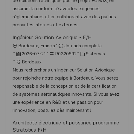
i
d
m
o
de solutions techniques pour le projet EGNOS, en
ó
ó
e
p
r
assurant la conformité avec les exigences
n
n
p
l
í
réglementaires et en collaborant avec des parties
u
e
a
prenantes internes et externes.
b
o
Ingénieur Solution Avionique - F/H
l
U
Bordeaux, Francia
Jornada completa
i
b
F
I
C
2026-07-21
R0320892
Sistemas
c
i
e
D
a
Bordeaux
a
c
c
d
t
Nous recherchons un Ingénieur Solution Avionique
c
a
h
e
e
pour rejoindre notre équipe à Bordeaux. Vous serez
i
c
a
e
g
responsable de la conception et de la certification
ó
i
d
m
o
de systèmes aéronautiques innovants. Si vous avez
n
ó
e
p
r
une expérience en R&D et une passion pour
n
p
l
í
l'innovation, postulez dès maintenant !
u
e
a
Architecte électrique et puissance programme
b
o
Stratobus F/H