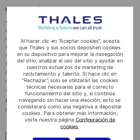
LE MOT DE L’ÉQUIPE
« Rejoindre nos équipes, c’est contribuer à la définition et
à la réussite des satellites de demain. En tant
qu’Architecte Satellite, vous serez au cœur des décisions
Al hacer clic en “Aceptar cookies”, acepta
techniques majeures, en interaction avec de nombreux
que Thales y sus socios depositen cookies
en su dispositivo para mejorar la navegación
métiers et experts. Si vous aimez relever des défis
del sitio, analizar el uso del sitio y ayudar en
techniques complexes, construire des solutions
nuestros esfuerzos de marketing de
innovantes et participer à des programmes spatiaux
reclutamiento y talento. Si hace clic en
“Rechazar”, solo se utilizarán las cookies
ambitieux, nous serons ravis d’échanger avec vous. »
técnicas necesarias para el correcto
Thales, entreprise Handi-Engagée, reconnait
funcionamiento del sitio y, si continúa
navegando sin hacer una elección, esto se
tous les talents. La diversité est notre meilleur
considerará como una negativa a depositar
atout. Postulez et rejoignez nous !
cookies. Para obtener más información,
visite nuestra página
Configuración de
cookies
.