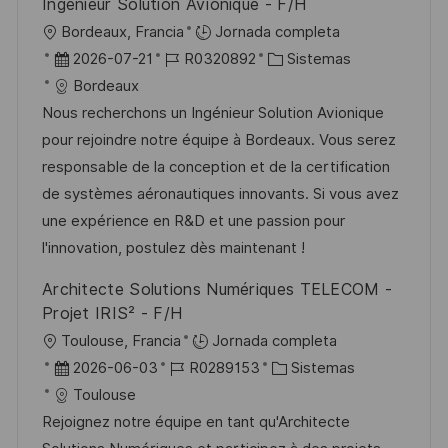
Ingénieur Solution Avionique - F/H
u
e
a
U
Bordeaux, Francia
Jornada completa
b
o
b
F
I
C
2026-07-21
R0320892
Sistemas
l
i
e
D
a
Bordeaux
i
c
c
d
t
Nous recherchons un Ingénieur Solution Avionique
c
a
h
e
e
pour rejoindre notre équipe à Bordeaux. Vous serez
a
c
a
e
g
responsable de la conception et de la certification
c
i
d
m
o
de systèmes aéronautiques innovants. Si vous avez
i
ó
e
p
r
une expérience en R&D et une passion pour
ó
n
p
l
í
l'innovation, postulez dès maintenant !
n
u
e
a
Architecte Solutions Numériques TELECOM -
b
o
Projet IRIS² - F/H
l
U
Toulouse, Francia
Jornada completa
i
b
F
I
C
2026-06-03
R0289153
Sistemas
c
i
e
D
a
Toulouse
a
c
c
d
t
Rejoignez notre équipe en tant qu'Architecte
c
a
h
e
e