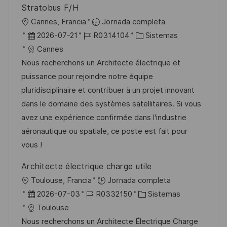
Stratobus F/H
U
Cannes, Francia
Jornada completa
b
F
I
C
2026-07-21
R0314104
Sistemas
i
e
D
a
Cannes
c
c
d
t
Nous recherchons un Architecte électrique et
a
h
e
e
puissance pour rejoindre notre équipe
c
a
e
g
pluridisciplinaire et contribuer à un projet innovant
i
d
m
o
dans le domaine des systèmes satellitaires. Si vous
ó
e
p
r
avez une expérience confirmée dans l'industrie
n
p
l
í
aéronautique ou spatiale, ce poste est fait pour
u
e
a
vous !
b
o
Architecte électrique charge utile
l
U
Toulouse, Francia
Jornada completa
i
b
F
I
C
2026-07-03
R0332150
Sistemas
c
i
e
D
a
Toulouse
a
c
c
d
t
Nous recherchons un Architecte Électrique Charge
c