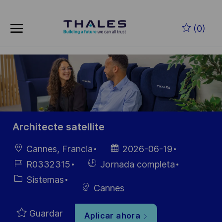
Skip to main content
Saltar al contenido principal
(0)
-
-
Architecte satellite
Ubicación
Fecha de
Cannes, Francia
2026-06-19
publicación
ID de
Hiring
R0332315
Jornada completa
empleo
Type
Categoría
Sistemas
Cannes
Guardar
Aplicar ahora