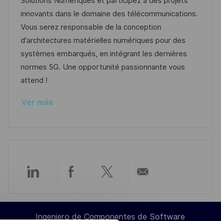
Solutions Numériques et participez à des projets
i
c
a
e
g
innovants dans le domaine des télécommunications.
ó
i
d
m
o
Vous serez responsable de la conception
n
ó
e
p
r
d'architectures matérielles numériques pour des
n
p
l
í
systèmes embarqués, en intégrant les dernières
u
e
a
normes 5G. Une opportunité passionnante vous
b
o
attend !
l
Ver más
i
c
a
c
i
ó
Compartir
Compartir
Compartir
Compartir
n
a
a
a
por
Ingeniero de Componentes de Software