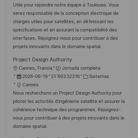
a
h
e
e
Utile pour rejoindre notre équipe à Toulouse. Vous
i
c
a
e
g
serez responsable de la conception électrique de
ó
i
d
m
o
charges utiles pour satellites, en définissant les
n
ó
e
p
r
spécifications et en assurant la compatibilité des
n
p
l
í
interfaces. Rejoignez-nous pour contribuer à des
u
e
a
projets innovants dans le domaine spatial.
b
o
Project Design Authority
l
U
Cannes, Francia
Jornada completa
i
b
F
I
C
2026-06-19
R0332316
Sistemas
c
i
e
D
a
Cannes
a
c
c
d
t
Nous recherchons un Project Design Authority pour
c
a
h
e
e
piloter les activités d’ingénierie satellite et assurer la
i
c
a
e
g
cohérence technique des programmes. Rejoignez-
ó
i
d
m
o
nous pour contribuer à des projets innovants dans le
n
ó
e
p
r
domaine spatial.
n
p
l
í