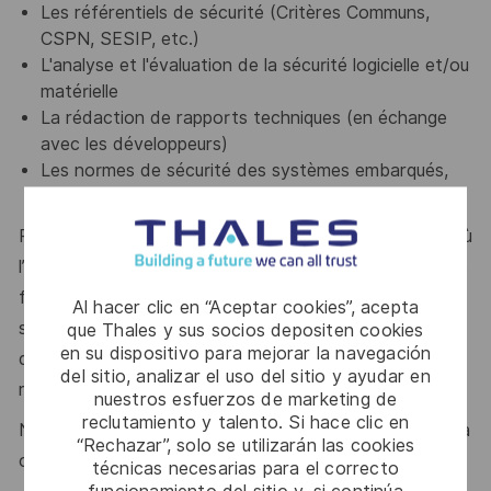
Les référentiels de sécurité (Critères Communs,
CSPN, SESIP, etc.)
L'analyse et l'évaluation de la sécurité logicielle et/ou
matérielle
La rédaction de rapports techniques (en échange
avec les développeurs)
Les normes de sécurité des systèmes embarqués,
cartes à puce ou d'un produit réseau serait un plus
Rejoindre notre service, c’est intégrer un laboratoire où
l’excellence technique est au cœur de tout ce que nous
faisons. Nous travaillons sur des projets variés et
Al hacer clic en “Aceptar cookies”, acepta
stimulants pour des clients mondialement reconnus, ce
que Thales y sus socios depositen cookies
en su dispositivo para mejorar la navegación
qui nous pousse chaque jour à nous dépasser et à
del sitio, analizar el uso del sitio y ayudar en
rester à la pointe des technologies.
nuestros esfuerzos de marketing de
reclutamiento y talento. Si hace clic en
Notre force ? une équipe à taille humaine, soudée, où la
“Rechazar”, solo se utilizarán las cookies
cohésion et l’entraide sont naturelles.
técnicas necesarias para el correcto