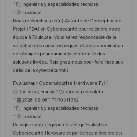
c
i
e
C
D
Ingeniería y especialidades técnicas
i
c
c
a
d
Toulouse
ó
a
h
t
e
Nous recherchons un(e) Autorité de Conception de
n
c
a
e
e
Projet (PDA) en Cybersécurité pour rejoindre notre
i
d
g
m
équipe à Toulouse. Vous serez responsable de la
ó
e
o
p
validation des choix techniques et de la coordination
n
p
r
l
des équipes pour garantir la conformité des
u
í
e
solutions livrées. Rejoignez-nous pour faire face aux
b
a
o
défis de la cybersécurité !
l
Evaluateur Cybersécurité Hardware F/H
i
U
Toulouse, Francia
Jornada completa
c
b
F
I
2026-02-06
R0311352
a
i
e
C
D
Ingeniería y especialidades técnicas
c
c
c
a
d
Toulouse
i
a
h
t
e
Rejoignez notre équipe en tant qu'Évaluateur
ó
c
a
e
e
Cybersécurité Hardware et participez à des projets
n