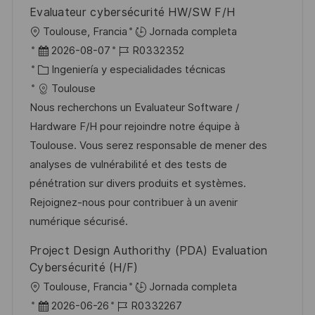
l
Evaluateur cybersécurité HW/SW F/H
i
U
Toulouse, Francia
Jornada completa
c
b
F
I
2026-08-07
R0332352
a
i
e
C
D
Ingeniería y especialidades técnicas
c
c
c
a
d
Toulouse
i
a
h
t
e
Nous recherchons un Evaluateur Software /
ó
c
a
e
e
Hardware F/H pour rejoindre notre équipe à
n
i
d
g
m
Toulouse. Vous serez responsable de mener des
ó
e
o
p
analyses de vulnérabilité et des tests de
n
p
r
l
pénétration sur divers produits et systèmes.
u
í
e
Rejoignez-nous pour contribuer à un avenir
b
a
o
numérique sécurisé.
l
Project Design Authorithy (PDA) Evaluation
i
Cybersécurité (H/F)
c
U
Toulouse, Francia
Jornada completa
a
b
F
I
2026-06-26
R0332267