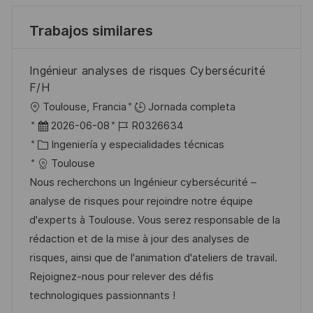
Trabajos similares
Ingénieur analyses de risques Cybersécurité
F/H
U
Toulouse, Francia
Jornada completa
b
F
I
2026-06-08
R0326634
i
e
C
D
Ingeniería y especialidades técnicas
c
c
a
d
Toulouse
a
h
t
e
Nous recherchons un Ingénieur cybersécurité –
c
a
e
e
analyse de risques pour rejoindre notre équipe
i
d
g
m
d'experts à Toulouse. Vous serez responsable de la
ó
e
o
p
rédaction et de la mise à jour des analyses de
n
p
r
l
risques, ainsi que de l'animation d'ateliers de travail.
u
í
e
Rejoignez-nous pour relever des défis
b
a
o
technologiques passionnants !