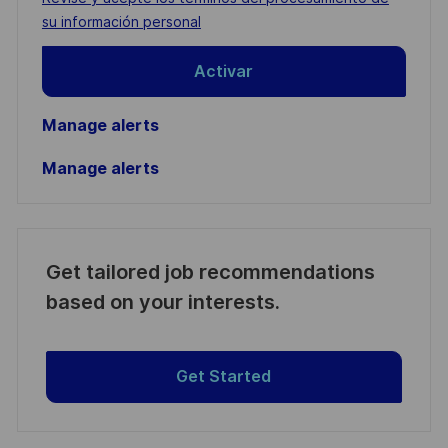
(Required)
su información personal
Activar
Manage alerts
Manage alerts
Get tailored job recommendations
based on your interests.
Get Started