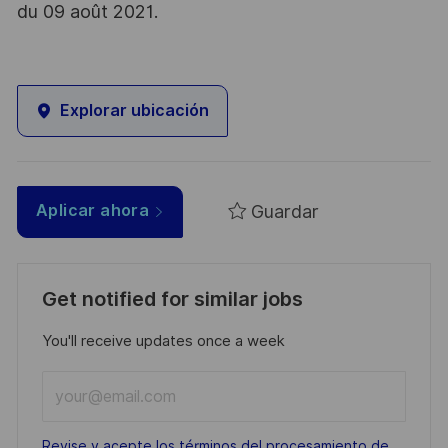
du 09 août 2021.
Explorar ubicación
Guardar
Aplicar ahora
Get notified for similar jobs
You'll receive updates once a week
Enter
Email
address
Required
Revise y acepte los términos del procesamiento de