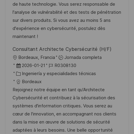
i
d
g
m
de haute technologie. Vous serez responsable de
ó
e
o
p
l'analyse de vulnérabilité et des tests de pénétration
n
p
r
l
sur divers produits. Si vous avez au moins 5 ans
u
í
e
d'expérience en cybersécurité, postulez dès
b
a
o
maintenant !
l
Consultant Architecte Cybersécurité (H/F)
i
U
Bordeaux, Francia
Jornada completa
c
b
F
I
2026-01-21
R0308130
a
i
e
C
D
Ingeniería y especialidades técnicas
c
c
c
a
d
Bordeaux
i
a
h
t
e
Rejoignez notre équipe en tant qu'Architecte
ó
c
a
e
e
Cybersécurité et contribuez à la sécurisation des
n
i
d
g
m
systèmes d'information critiques. Vous serez au
ó
e
o
p
cœur de l'innovation, en accompagnant nos clients
n
p
r
l
dans la mise en œuvre de solutions de sécurité
u
í
e
adaptées à leurs besoins. Une belle opportunité