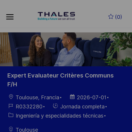
Skip to main content
Saltar al contenido principal
(0)
-
-
Expert Evaluateur Critères Communs
F/H
Ubicación
Fecha de
Toulouse, Francia
2026-07-01
publicación
ID de
Hiring
R0332280
Jornada completa
empleo
Type
Categoría
Ingeniería y especialidades técnicas
Toulouse