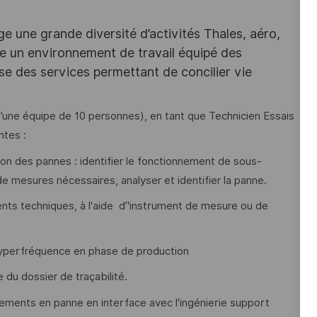
e une grande diversité d’activités Thales, aéro,
ffre un environnement de travail équipé des
e des services permettant de concilier vie
 d’une équipe de 10 personnes), en tant que Technicien Essais
ntes :
tion des pannes : identifier le fonctionnement de sous-
 mesures nécessaires, analyser et identifier la panne.
ents techniques, à l'aide d’'instrument de mesure ou de
hyperfréquence en phase de production
e du dossier de traçabilité.
ements en panne en interface avec l'ingénierie support