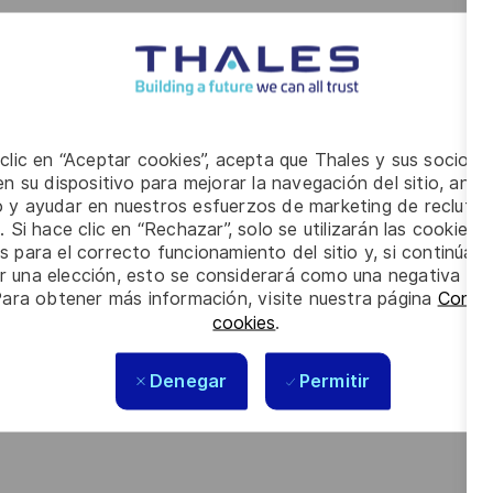
ipe (2x8) une fois la période de formation terminée.
quence, vous disposez d’une première expérience réussie
 clic en “Aceptar cookies”, acepta que Thales y sus socios 
n su dispositivo para mejorar la navegación del sitio, anali
, en électronique de puissance, en haute tension et en
io y ayudar en nuestros esfuerzos de marketing de recluta
. Si hace clic en “Rechazar”, solo se utilizarán las cookies 
s para el correcto funcionamiento del sitio y, si continúa
eils de mesures tels que les analyseurs de réseaux,
er una elección, esto se considerará como una negativa a d
Para obtener más información, visite nuestra página
Config
cookies
.
nnel et aimez le travail en équipe ?
é d’un esprit d’analyse et de synthèse ?
Denegar
Permitir
re et organiser les différentes étapes du cycle de