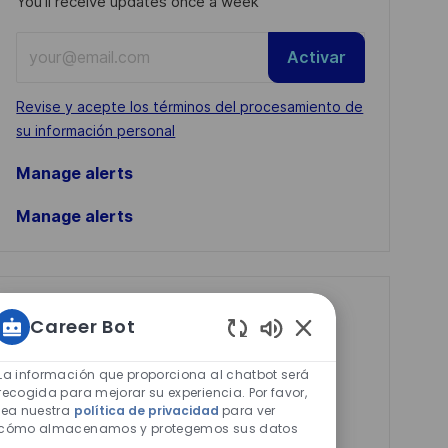
You'll receive updates once a week
Enter
Activar
Email
address
Required
Revise y acepte los términos del procesamiento de
(Required)
su información personal
Manage alerts
Manage alerts
Get tailored job
Career Bot
recommendations
Sonidos
de
based on your
La información que proporciona al chatbot será
chatbot
recogida para mejorar su experiencia. Por favor,
interests.
lea nuestra
política de privacidad
para ver
habilitados
cómo almacenamos y protegemos sus datos