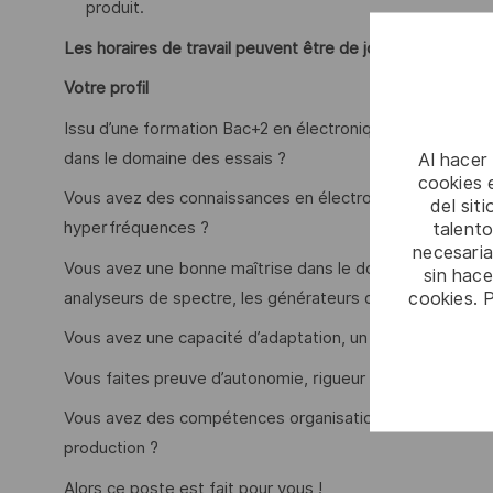
produit.
Les horaires de travail peuvent être de journée ou d'équ
Votre profil
Issu d’une formation Bac+2 en électronique ou hyperfré
dans le domaine des essais ?
Al hacer
cookies e
Vous avez des connaissances en électronique analogique
del sit
hyperfréquences ?
talento
necesaria
Vous avez une bonne maîtrise dans le domaine des appar
sin hac
cookies. 
analyseurs de spectre, les générateurs de fréquences ?
Vous avez une capacité d’adaptation, un excellent relatio
Vous faites preuve d’autonomie, rigueur et vous êtes dot
Vous avez des compétences organisationnelles pour suiv
production ?
Alors ce poste est fait pour vous !