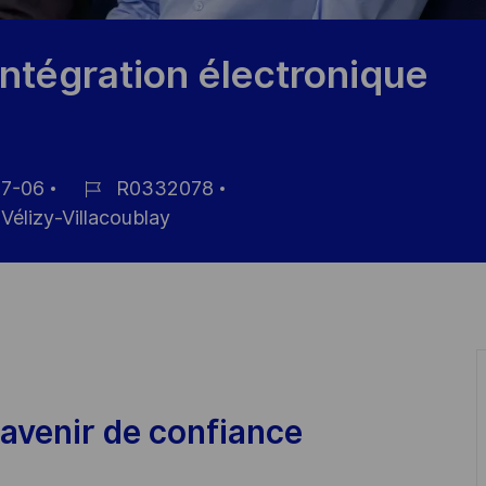
intégration électronique
7-06
R0332078
ID
Vélizy-Villacoublay
de
empleo
avenir de confiance