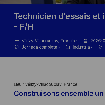
Technicien d'essais et 
- F/H
Vélizy-Villacoublay, Francia
2026-0
Ubicación
Fecha
Jornada completa
Industria
Hiring
Categoría
de
Type
publicación
Lieu : Vélizy-Villacoublay, France
Construisons ensemble un 