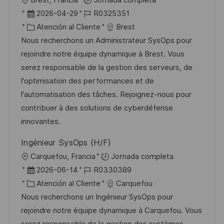
c
b
F
I
2026-04-29
R0325351
a
i
e
C
D
Atención al Cliente
Brest
c
c
c
a
d
Nous recherchons un Administrateur SysOps pour
i
a
h
t
e
rejoindre notre équipe dynamique à Brest. Vous
ó
c
a
e
e
serez responsable de la gestion des serveurs, de
n
i
d
g
m
l'optimisation des performances et de
ó
e
o
p
l'automatisation des tâches. Rejoignez-nous pour
n
p
r
l
contribuer à des solutions de cyberdéfense
u
í
e
innovantes.
b
a
o
Ingénieur SysOps (H/F)
l
U
Carquefou, Francia
Jornada completa
i
b
F
I
2026-06-14
R0330389
c
i
e
C
D
Atención al Cliente
Carquefou
a
c
c
a
d
Nous recherchons un Ingénieur SysOps pour
c
a
h
t
e
rejoindre notre équipe dynamique à Carquefou. Vous
i
c
a
e
e
serez responsable de la gestion des systèmes