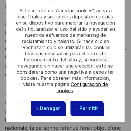
où le management de proximité et la bienveillance
Al hacer clic en “Aceptar cookies”, acepta
favorisent l’épanouissement et la réussite de chacun.
que Thales y sus socios depositen cookies
en su dispositivo para mejorar la navegación
Pour poursuivre notre développement sur le site de
del sitio, analizar el uso del sitio y ayudar en
Carquefou, nous recherchons les talents d'aujourd'hui et de
nuestros esfuerzos de marketing de
demain : professionnels passionnés, motivés, prêts à
reclutamiento y talento. Si hace clic en
“Rechazar”, solo se utilizarán las cookies
relever les défis de nos secteurs d'activité et à grandir avec
técnicas necesarias para el correcto
nous.
funcionamiento del sitio y, si continúa
navegando sin hacer una elección, esto se
Ensemble, grâce à votre expertise et votre engagement,
considerará como una negativa a depositar
relevons les défis et construisons l’avenir !
cookies. Para obtener más información,
visite nuestra página
Configuración de
Thales, entreprise Handi-Engagée, reconnait
cookies
.
tous les talents. La diversité est notre meilleur
atout. Postulez et rejoignez nous !
Denegar
Permitir
Le poste pouvant nécessiter d'accéder à des
informations relevant du secret de la défense
nationale, la personne retenue fera l'objet d'une