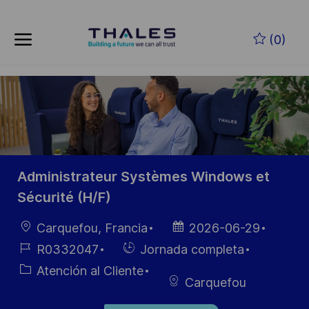
Saltar al contenido principal
(0)
-
Administrateur Systèmes Windows et
Sécurité (H/F)
Ubicación
Fecha de
Carquefou, Francia
2026-06-29
publicación
ID de
Hiring
R0332047
Jornada completa
empleo
Type
Categoría
Atención al Cliente
Carquefou