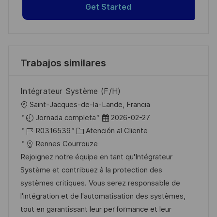
Get Started
Trabajos similares
Intégrateur Système (F/H)
U
Saint-Jacques-de-la-Lande, Francia
b
F
Jornada completa
2026-02-27
i
I
C
e
R0316539
Atención al Cliente
c
D
a
c
Rennes Courrouze
a
d
t
h
Rejoignez notre équipe en tant qu'Intégrateur
c
e
e
a
Système et contribuez à la protection des
i
e
g
d
systèmes critiques. Vous serez responsable de
ó
m
o
e
l'intégration et de l'automatisation des systèmes,
n
p
r
p
tout en garantissant leur performance et leur