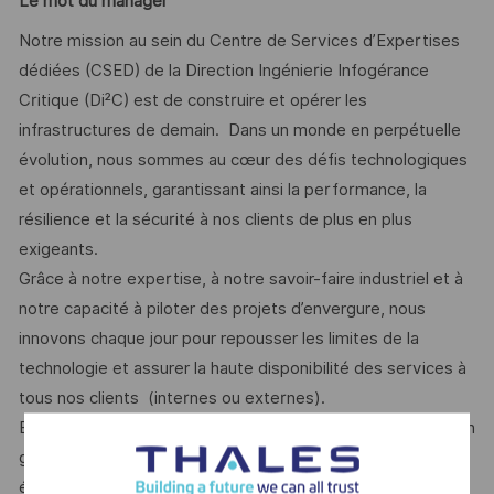
Le mot du manager
Notre mission au sein du Centre de Services d’Expertises
dédiées (CSED) de la Direction Ingénierie Infogérance
Critique (Di²C) est de construire et opérer les
infrastructures de demain. Dans un monde en perpétuelle
évolution, nous sommes au cœur des défis technologiques
et opérationnels, garantissant ainsi la performance, la
résilience et la sécurité à nos clients de plus en plus
exigeants.
Grâce à notre expertise, à notre savoir-faire industriel et à
notre capacité à piloter des projets d’envergure, nous
innovons chaque jour pour repousser les limites de la
technologie et assurer la haute disponibilité des services à
tous nos clients (internes ou externes).
En rejoignant Thales Services Numériques, vous intégrez un
grand groupe et ses avantages mais également des
équipes locales à taille humaine, dynamiques et motivées,