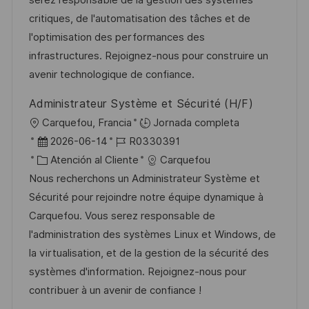
ó
i
d
g
m
critiques, de l'automatisation des tâches et de
n
ó
e
o
p
l'optimisation des performances des
n
p
r
l
infrastructures. Rejoignez-nous pour construire un
u
í
e
avenir technologique de confiance.
b
a
o
Administrateur Système et Sécurité (H/F)
l
U
Carquefou, Francia
Jornada completa
i
b
F
I
2026-06-14
R0330391
c
i
e
C
D
Atención al Cliente
Carquefou
a
c
c
a
d
Nous recherchons un Administrateur Système et
c
a
h
t
e
Sécurité pour rejoindre notre équipe dynamique à
i
c
a
e
e
Carquefou. Vous serez responsable de
ó
i
d
g
m
l'administration des systèmes Linux et Windows, de
n
ó
e
o
p
la virtualisation, et de la gestion de la sécurité des
n
p
r
l
systèmes d'information. Rejoignez-nous pour
u
í
e
contribuer à un avenir de confiance !
b
a
o