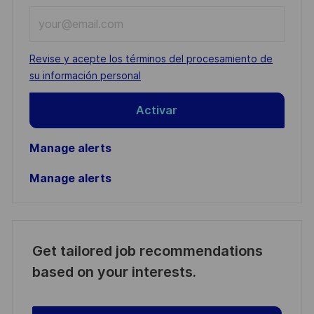
Enter
Email
address
Required
Revise y acepte los términos del procesamiento de
(Required)
su información personal
Activar
Manage alerts
Manage alerts
Get tailored job recommendations
based on your interests.