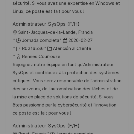
l
í
u
sécurité. Si vous avez une expertise en Windows et
e
a
b
Linux, ce poste est fait pour vous !
o
l
Administrateur SysOps (F/H)
i
U
Saint-Jacques-de-la-Lande, Francia
c
b
F
Jornada completa
2026-02-27
a
i
I
C
e
R0316536
Atención al Cliente
c
c
D
a
c
Rennes Courrouze
i
a
d
t
h
Rejoignez notre équipe en tant qu'Administrateur
ó
c
e
e
a
SysOps et contribuez à la protection des systèmes
n
i
e
g
d
critiques. Vous serez responsable de l'administration
ó
m
o
e
des serveurs, de l'automatisation des tâches et de
n
p
r
p
la mise en place de solutions de sécurité. Si vous
l
í
u
êtes passionné par la cybersécurité et l'innovation,
e
a
b
ce poste est fait pour vous !
o
l
Administrateur SysOps (F/H)
i
U
Brest, Francia
Jornada completa