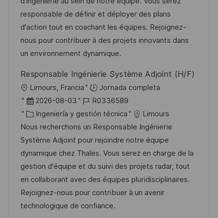
i
e
g
d
d'ingénierie au sein de notre équipe. Vous serez
n
ó
m
o
e
responsable de définir et déployer des plans
n
p
r
p
d'action tout en coachant les équipes. Rejoignez-
l
í
u
nous pour contribuer à des projets innovants dans
e
a
b
un environnement dynamique.
o
l
Responsable Ingénierie Système Adjoint (H/F)
i
U
Limours, Francia
Jornada completa
c
b
F
I
2026-08-03
R0336589
a
i
e
C
D
Ingeniería y gestión técnica
Limours
c
c
c
a
d
Nous recherchons un Responsable Ingénierie
i
a
h
t
e
Système Adjoint pour rejoindre notre équipe
ó
c
a
e
e
dynamique chez Thales. Vous serez en charge de la
n
i
d
g
m
gestion d'équipe et du suivi des projets radar, tout
ó
e
o
p
en collaborant avec des équipes pluridisciplinaires.
n
p
r
l
Rejoignez-nous pour contribuer à un avenir
u
í
e
technologique de confiance.