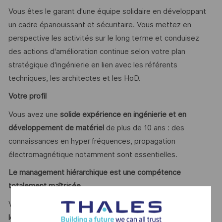
Vous êtes le garant d'une équipe solidaire en développant
un cadre épanouissant et sécuritaire. Vous mettez en
perspective les activités sur le long terme et conduisez
des actions d'amélioration continue selon votre plan
stratégique d'ingénierie en lien avec les référents
techniques, les architectes et les HoD.
Votre profil
Vous avez une
solide expérience en ingénierie et en
développement de matériel
de plus de 10 ans : des
connaissances en hyperfréquences, propagation
électromagnétique notamment sont essentielles.
Le management hiérarchique est une compétence
totalement maîtrisée.
Vous maitrisez la
conduite de projets complexes
, votre
leadership
vous permet d'engager et de développer votre