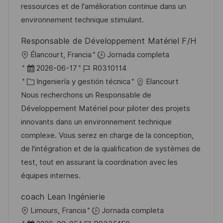
n
p
r
l
ressources et de l'amélioration continue dans un
u
í
e
environnement technique stimulant.
b
a
o
Responsable de Développement Matériel F/H
l
U
Élancourt, Francia
Jornada completa
i
b
F
I
2026-06-17
R0310114
c
i
e
C
D
Ingeniería y gestión técnica
Elancourt
a
c
c
a
d
Nous recherchons un Responsable de
c
a
h
t
e
Développement Matériel pour piloter des projets
i
c
a
e
e
innovants dans un environnement technique
ó
i
d
g
m
complexe. Vous serez en charge de la conception,
n
ó
e
o
p
de l'intégration et de la qualification de systèmes de
n
p
r
l
test, tout en assurant la coordination avec les
u
í
e
équipes internes.
b
a
o
coach Lean Ingénierie
l
U
Limours, Francia
Jornada completa
i