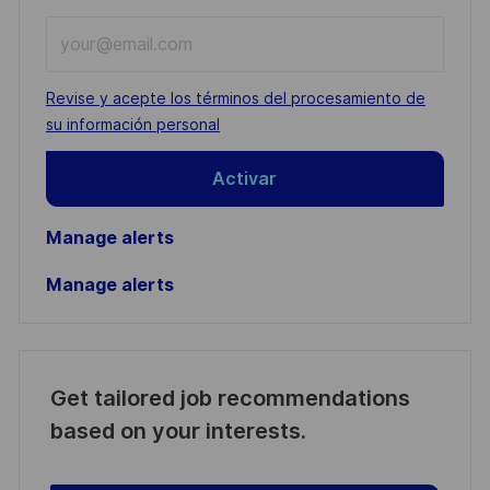
Enter
Email
address
Required
Revise y acepte los términos del procesamiento de
(Required)
su información personal
Activar
Manage alerts
Manage alerts
Get tailored job recommendations
based on your interests.