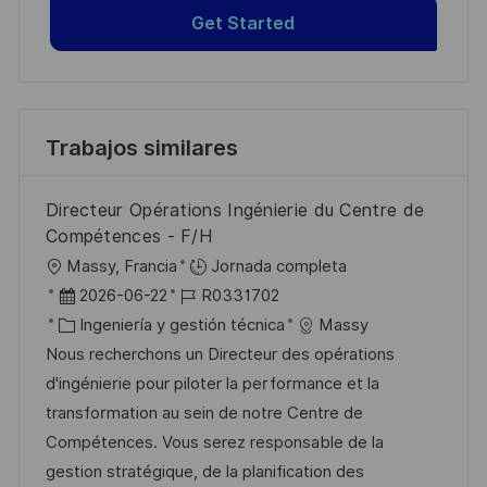
Get Started
Trabajos similares
Directeur Opérations Ingénierie du Centre de
Compétences - F/H
U
Massy, Francia
Jornada completa
b
F
I
2026-06-22
R0331702
i
e
C
D
Ingeniería y gestión técnica
Massy
c
c
a
d
Nous recherchons un Directeur des opérations
a
h
t
e
d'ingénierie pour piloter la performance et la
c
a
e
e
transformation au sein de notre Centre de
i
d
g
m
Compétences. Vous serez responsable de la
ó
e
o
p
gestion stratégique, de la planification des