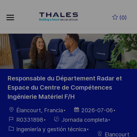
Skip to main content
Saltar al contenido principal
(0)
-
-
Responsable du Département Radar et
Espace du Centre de Compétences
Ingénierie Matériel F/H
Ubicación
Fecha de
Élancourt, Francia
2026-07-06
publicación
ID de
Hiring
R0331898
Jornada completa
empleo
Type
Categoría
Ingeniería y gestión técnica
Elancourt