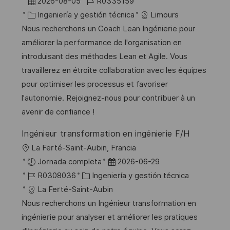
b
F
I
2026-08-05
R0335159
c
i
e
C
D
Ingeniería y gestión técnica
Limours
a
c
c
a
d
Nous recherchons un Coach Lean Ingénierie pour
c
a
h
t
e
améliorer la performance de l'organisation en
i
c
a
e
e
introduisant des méthodes Lean et Agile. Vous
ó
i
d
g
m
travaillerez en étroite collaboration avec les équipes
n
ó
e
o
p
pour optimiser les processus et favoriser
n
p
r
l
l'autonomie. Rejoignez-nous pour contribuer à un
u
í
e
avenir de confiance !
b
a
o
Ingénieur transformation en ingénierie F/H
l
U
La Ferté-Saint-Aubin, Francia
i
b
F
Jornada completa
2026-06-29
c
i
I
C
e
R0308036
Ingeniería y gestión técnica
a
c
D
a
c
La Ferté-Saint-Aubin
c
a
d
t
h
Nous recherchons un Ingénieur transformation en
i
c
e
e
a
ingénierie pour analyser et améliorer les pratiques
ó