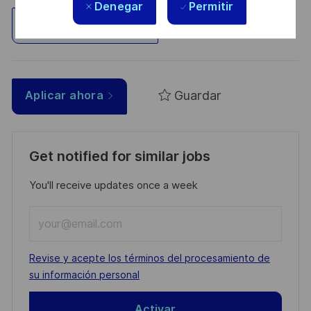
Denegar
Permitir
Explorar ubicación
Guardar
Aplicar ahora
Get notified for similar jobs
You'll receive updates once a week
Enter
Email
address
Required
Revise y acepte los términos del procesamiento de
(Required)
su información personal
Activar