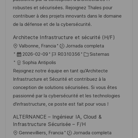
a
c
a
e
g
robustes et sécurisées. Rejoignez Thales pour
c
i
d
m
o
contribuer à des projets innovants dans le domaine
i
ó
e
p
r
de la défense et de la cybersécurité.
ó
n
p
l
í
n
Architecte Infrastructure et sécurité (H/F)
u
e
a
U
Valbonne, Francia
Jornada completa
b
o
b
F
I
C
2026-02-09
R0310356
Sistemas
l
i
e
D
a
Sophia Antipolis
i
c
c
d
t
Rejoignez notre équipe en tant qu'Architecte
c
a
h
e
e
Infrastructure et Sécurité et contribuez à la
a
c
a
e
g
conception de solutions sécurisées. Si vous êtes
c
i
d
m
o
passionné par la cybersécurité et les technologies
i
ó
e
p
r
d'infrastructure, ce poste est fait pour vous !
ó
n
p
l
í
n
ALTERNANCE – Ingénieur IA, Cloud &
u
e
a
Infrastructure Sécurisée – F/H
b
o
U
Gennevilliers, Francia
Jornada completa
l