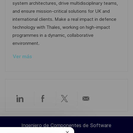
o
e
p
system architectures, drive multidisciplinary teams,
n
r
p
l
and ensure mission-critical solutions for UK and
í
u
e
international clients. Make a real impact in defence
a
b
o
technology with Thales, working on high-impact
l
programmes in a dynamic, collaborative
i
environment.
c
Ver más
a
c
i
ó
n
Compartir
Compartir
Compartir
Compartir
a
a
a
por
Ingeniero de Componentes de Software