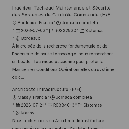
Ingénieur Techlead Maintenance et Sécurité
des Systèmes de Contrôle-Commande (H/F)
U
Bordeaux, Francia
Jornada completa
b
F
I
C
2026-07-03
R0332933
Sistemas
i
e
D
a
Bordeaux
c
c
d
t
À la croisée de la recherche fondamentale et de
a
h
e
e
l’ingénierie de haute technologie, nous recherchons
c
a
e
g
un Leader Technique passionné pour piloter le
i
d
m
o
Maintien en Conditions Opérationnelles du système
ó
e
p
r
de c...
n
p
l
í
Architecte Infrastructure (F/H)
u
e
a
U
Massy, Francia
Jornada completa
b
o
b
F
I
C
2026-07-21
R0334613
Sistemas
l
i
e
D
a
Massy
i
c
c
d
t
Nous recherchons un Architecte Infrastructure
c
a
h
e
e
passionné par la conception d'architectures IT