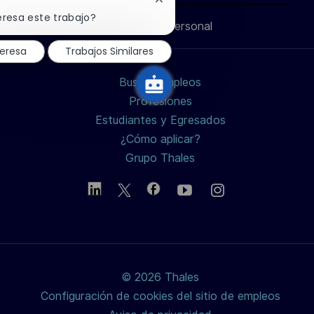
través
través
través
correo
Cerrar
notificación
eresa este trabajo?
Información personal
de
de
de
de
electrónico
chatbot
teresa
Trabajos Similares
LinkedIn
Facebook
twitter
Buscar empleos
/
Profesiones
Estudiantes y Egresados
X
¿Cómo aplicar?
Grupo Thales
© 2026 Thales
Configuración de cookies del sitio de empleos