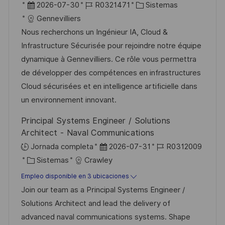
b
F
I
C
2026-07-30
R0321471
Sistemas
i
i
e
D
a
Gennevilliers
c
c
c
d
t
Nous recherchons un Ingénieur IA, Cloud &
a
a
h
e
e
Infrastructure Sécurisée pour rejoindre notre équipe
c
c
a
e
g
dynamique à Gennevilliers. Ce rôle vous permettra
i
i
d
m
o
de développer des compétences en infrastructures
ó
ó
e
p
r
Cloud sécurisées et en intelligence artificielle dans
n
n
p
l
í
un environnement innovant.
u
e
a
Principal Systems Engineer / Solutions
b
o
Architect - Naval Communications
l
F
I
Jornada completa
2026-07-31
R0312009
i
C
e
D
Sistemas
Crawley
c
a
c
d
Empleo disponible en 3 ubicaciones
a
t
h
e
Join our team as a Principal Systems Engineer /
c
e
a
e
Solutions Architect and lead the delivery of
i
g
d
m
advanced naval communications systems. Shape
ó