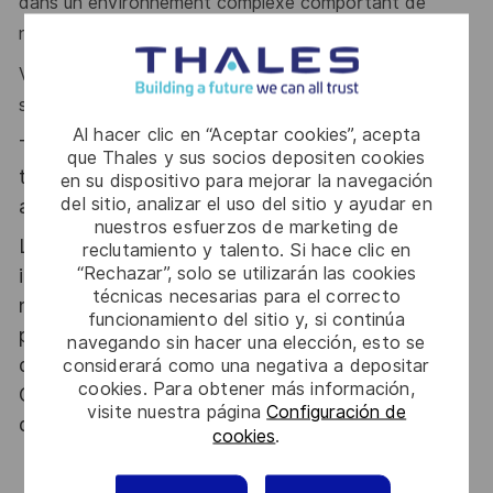
dans un environnement complexe comportant de
nombreuses interfaces ?
Vous êtes structuré(e), organisé(e) et disposez d’une
solide culture spatiale
Al hacer clic en “Aceptar cookies”, acepta
Thales, entreprise Handi-Engagée, reconnait
que Thales y sus socios depositen cookies
tous les talents. La diversité est notre meilleur
en su dispositivo para mejorar la navegación
del sitio, analizar el uso del sitio y ayudar en
atout. Postulez et rejoignez nous !
nuestros esfuerzos de marketing de
Le poste pouvant nécessiter d'accéder à des
reclutamiento y talento. Si hace clic en
“Rechazar”, solo se utilizarán las cookies
informations relevant du secret de la défense
técnicas necesarias para el correcto
nationale, la personne retenue fera l'objet d'une
funcionamiento del sitio y, si continúa
procédure d’habilitation, conformément aux
navegando sin hacer una elección, esto se
dispositions des articles R.2311-1 et suivants du
considerará como una negativa a depositar
cookies. Para obtener más información,
Code de la défense et de l’IGI 1300 SGDSN/PSE
visite nuestra página
Configuración de
du 09 août 2021.
cookies
.