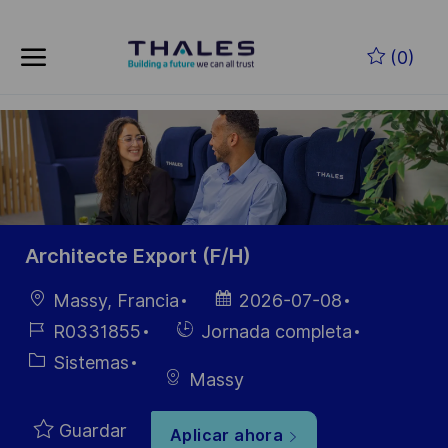
Skip to main content
Saltar al contenido principal
(0)
-
-
Architecte Export (F/H)
Ubicación
Fecha de
Massy, Francia
2026-07-08
publicación
ID de
Hiring
R0331855
Jornada completa
empleo
Type
Categoría
Sistemas
Massy
Guardar
Aplicar ahora