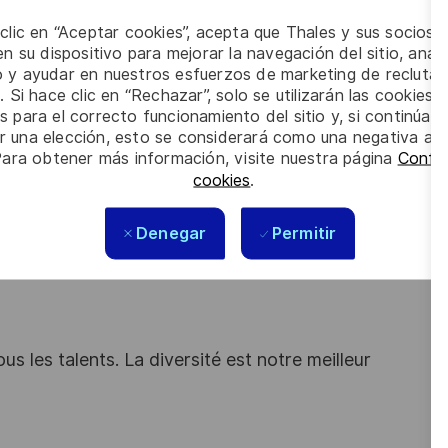
 clic en “Aceptar cookies”, acepta que Thales y sus socios 
ycle produit ?
n su dispositivo para mejorar la navegación del sitio, anali
io y ayudar en nuestros esfuerzos de marketing de recluta
. Si hace clic en “Rechazar”, solo se utilizarán las cookies 
 avez de l'expérience sur :
s para el correcto funcionamiento del sitio y, si continúa
er una elección, esto se considerará como una negativa a d
Para obtener más información, visite nuestra página
Config
 avec conduite de revues industrielles
cookies
.
cédés de mises en forme et de traitements
ques.
Denegar
Permitir
ité aux priorité, l’organisation et pugnacité sont des atouts que
s les talents. La diversité est notre meilleur