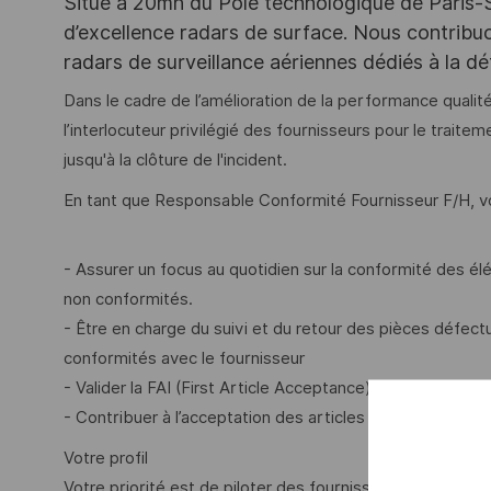
Situé à 20mn du Pôle technologique de Paris-Sac
d’excellence radars de surface. Nous contribuo
radars de surveillance aériennes dédiés à la déte
Dans le cadre de l’amélioration de la performance quali
l’interlocuteur privilégié des fournisseurs pour le trai
jusqu'à la clôture de l'incident.
En tant que Responsable Conformité Fournisseur F/H, v
- Assurer un focus au quotidien sur la conformité des é
non conformités.
- Être en charge du suivi et du retour des pièces défect
conformités avec le fournisseur
- Valider la FAI (First Article Acceptance) du fournisse
- Contribuer à l’acceptation des articles chez les fourni
Votre profil
Votre priorité est de piloter des fournisseurs sur différ