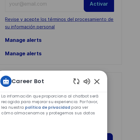
Activar
Email
address
Required
Revise y acepte los términos del procesamiento de
(Required)
su información personal
Manage alerts
Manage alerts
Career Bot
Get tailored job
Sonidos
recommendations
de
La información que proporciona al chatbot será
chatbot
recogida para mejorar su experiencia. Por favor,
based on your
lea nuestra
política de privacidad
para ver
habilitados
interests.
cómo almacenamos y protegemos sus datos