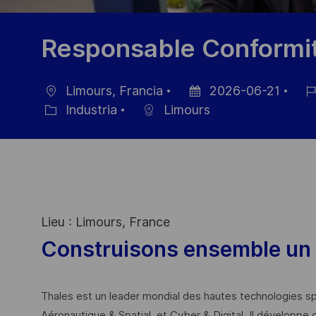
Responsable Conformit
Limours, Francia
2026-06-21
Ubicación
Fecha
ID
Industria
Limours
Categoría
de
de
publicación
emp
Lieu : Limours, France
Construisons ensemble un 
Thales est un leader mondial des hautes technologies spé
Aéronautique & Spatial, et Cyber & Digital. Il développe 