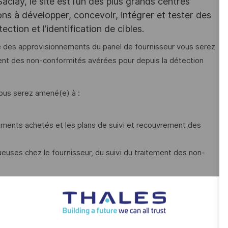
lay, le site est l’un des plus grands centres
ns à développer, concevoir, intégrer et tester des
ction et l’identification de cibles.
té des approvisionnements du panel de fournisseur vous serez
tement des non-conformités avérées pour depuis la détection
ous serez amené(e) à :
léments achetés et les plans de suivi et recouvrement des
ueuses chez le fournisseur, du suivi du traitement des non-
ur (par délégation du Responsable Support Produit)
sseurs
ents projets dans le but de maitriser la conformité des pièces