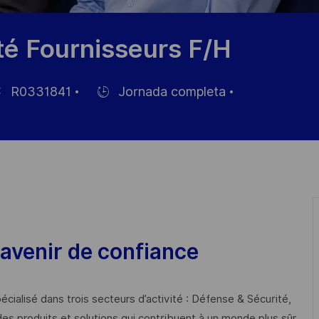
é Fournisseurs F/H
R0331841
Jornada completa
Hiring
Type
leo
avenir de confiance
cialisé dans trois secteurs d’activité : Défense & Sécurité,
des produits et solutions qui contribuent à un monde plus sûr,