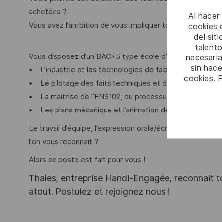
achetées ?
Al hacer
Vous avez l’ambition de vous impliquer tout le long d’un c
cookies e
del sit
talento
Vous disposez d’un BAC+5 type école d’ingénieur et vous
necesaria
sin hac
• L’industrie et les technologies de fabrication
cookies. 
• Le pilotage des faits techniques et de sous traitance
• La maitrise de l’EN9102, du processus FAI et les pro
• Les plans mécanique et l’animation des audits techni
Le travail d’équipe, l’expression orale/écrite, l’adaptabil
l'on vous reconnait ?
Alors ce poste est fait pour vous !
Thales, entreprise Handi-Engagée, reconnait tou
atout. Postulez et rejoignez nous !