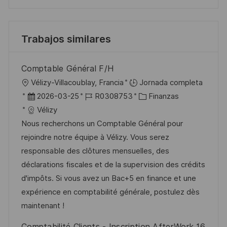
Trabajos similares
Comptable Général F/H
U
Vélizy-Villacoublay, Francia
Jornada completa
b
F
I
C
2026-03-25
R0308753
Finanzas
i
e
D
a
Vélizy
c
c
d
t
Nous recherchons un Comptable Général pour
a
h
e
e
rejoindre notre équipe à Vélizy. Vous serez
c
a
e
g
responsable des clôtures mensuelles, des
i
d
m
o
déclarations fiscales et de la supervision des crédits
ó
e
p
r
d'impôts. Si vous avez un Bac+5 en finance et une
n
p
l
í
expérience en comptabilité générale, postulez dès
u
e
a
maintenant !
b
o
Comptabilité Clients - Inscription AfterWork 16