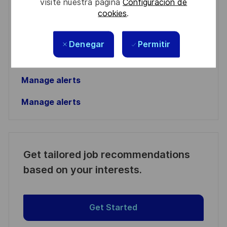
visite nuestra página
Configuración de
address
cookies
.
Required
Revise y acepte los términos del procesamiento de
(Required)
su información personal
Denegar
Permitir
Activar
Manage alerts
Manage alerts
Get tailored job recommendations
based on your interests.
Get Started