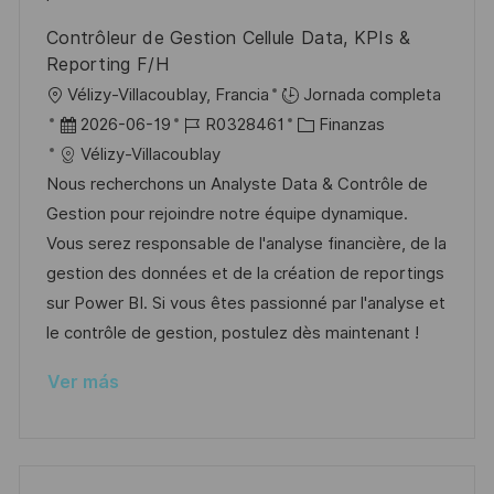
o
l
Contrôleur de Gestion Cellule Data, KPIs &
i
Reporting F/H
c
U
Vélizy-Villacoublay, Francia
Jornada completa
a
b
F
I
C
2026-06-19
R0328461
Finanzas
c
i
e
D
a
Vélizy-Villacoublay
i
c
c
d
t
Nous recherchons un Analyste Data & Contrôle de
ó
a
h
e
e
Gestion pour rejoindre notre équipe dynamique.
n
c
a
e
g
Vous serez responsable de l'analyse financière, de la
i
d
m
o
gestion des données et de la création de reportings
ó
e
p
r
sur Power BI. Si vous êtes passionné par l'analyse et
n
p
l
í
le contrôle de gestion, postulez dès maintenant !
u
e
a
Ver más
b
o
l
i
c