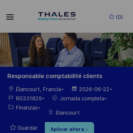
Skip to main content
Saltar al contenido principal
(0)
-
-
Responsable comptabilité clients
Ubicación
Fecha de
Élancourt, Francia
2026-06-22
publicación
ID de
Hiring
R0331829
Jornada completa
empleo
Type
Categoría
Finanzas
Elancourt
Guardar
Aplicar ahora