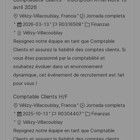
l
avril 2026
i
U
Vélizy-Villacoublay, Francia
Jornada completa
c
b
F
I
C
2026-03-13
R0316508
Finanzas
a
i
e
D
a
Vélizy-Villacoublay
c
c
c
d
t
Rejoignez notre équipe en tant que Comptable
i
a
h
e
e
Clients et assurez la fiabilité des comptes clients. Si
ó
c
a
e
g
vous êtes passionné par la comptabilité et
n
i
d
m
o
souhaitez évoluer dans un environnement
ó
e
p
r
dynamique, cet événement de recrutement est fait
n
p
l
í
pour vous !
u
e
a
Comptable Clients H/F
b
o
U
Vélizy-Villacoublay, Francia
Jornada completa
l
b
F
I
C
2025-10-13
R0304407
Finanzas
i
i
e
D
a
Vélizy-Villacoublay
c
c
c
d
t
Rejoignez notre équipe en tant que Comptable
a
a
h
e
e
Clients et assurez la fiabilité des comptes clients