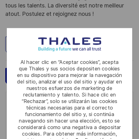
tous les talents. La diversité est notre meilleur
atout. Postulez et rejoignez nous !
Explorar ubicación
Al hacer clic en “Aceptar cookies”, acepta
que Thales y sus socios depositen cookies
en su dispositivo para mejorar la navegación
Guardar
Aplicar ahora
del sitio, analizar el uso del sitio y ayudar en
nuestros esfuerzos de marketing de
reclutamiento y talento. Si hace clic en
“Rechazar”, solo se utilizarán las cookies
Get notified for similar jobs
técnicas necesarias para el correcto
funcionamiento del sitio y, si continúa
You'll receive updates once a week
navegando sin hacer una elección, esto se
considerará como una negativa a depositar
Enter
cookies. Para obtener más información,
Email