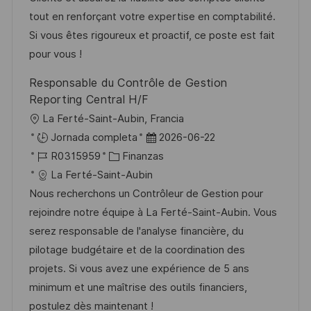
c
c
a
e
g
tout en renforçant votre expertise en comptabilité.
i
i
d
m
o
Si vous êtes rigoureux et proactif, ce poste est fait
ó
ó
e
p
r
pour vous !
n
n
p
l
í
Responsable du Contrôle de Gestion
u
e
a
Reporting Central H/F
b
o
U
La Ferté-Saint-Aubin, Francia
l
b
F
Jornada completa
2026-06-22
i
i
I
C
e
R0315959
Finanzas
c
c
D
a
c
La Ferté-Saint-Aubin
a
a
d
t
h
Nous recherchons un Contrôleur de Gestion pour
c
c
e
e
a
rejoindre notre équipe à La Ferté-Saint-Aubin. Vous
i
i
e
g
d
serez responsable de l'analyse financière, du
ó
ó
m
o
e
pilotage budgétaire et de la coordination des
n
n
p
r
p
projets. Si vous avez une expérience de 5 ans
l
í
u
minimum et une maîtrise des outils financiers,
e
a
b
postulez dès maintenant !