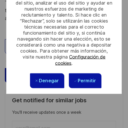
Thales, entreprise Handi-Engagée, reconnait
del sitio, analizar el uso del sitio y ayudar en
nuestros esfuerzos de marketing de
tous les talents. La diversité est notre meilleur
reclutamiento y talento. Si hace clic en
atout. Postulez et rejoignez nous !
“Rechazar”, solo se utilizarán las cookies
técnicas necesarias para el correcto
funcionamiento del sitio y, si continúa
navegando sin hacer una elección, esto se
considerará como una negativa a depositar
Explorar ubicación
cookies. Para obtener más información,
visite nuestra página
Configuración de
cookies
.
Guardar
Aplicar ahora
Denegar
Permitir
Get notified for similar jobs
You'll receive updates once a week
Enter