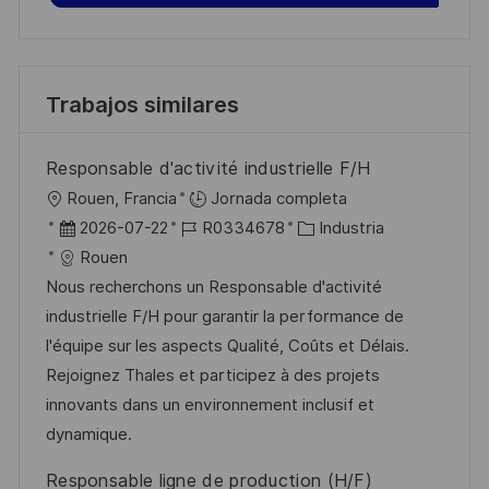
Trabajos similares
Responsable d'activité industrielle F/H
U
Rouen, Francia
Jornada completa
b
F
I
C
2026-07-22
R0334678
Industria
i
e
D
a
Rouen
c
c
d
t
Nous recherchons un Responsable d'activité
a
h
e
e
industrielle F/H pour garantir la performance de
c
a
e
g
l'équipe sur les aspects Qualité, Coûts et Délais.
i
d
m
o
Rejoignez Thales et participez à des projets
ó
e
p
r
innovants dans un environnement inclusif et
n
p
l
í
dynamique.
u
e
a
Responsable ligne de production (H/F)