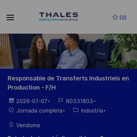
Skip to main content
Saltar al contenido principal
(0)
-
-
Responsable de Transferts Industriels en
Production - F/H
Fecha de
ID de
2026-07-07
R0331803
publicación
empleo
Hiring
Categoría
Jornada completa
Industria
Type
Vendome