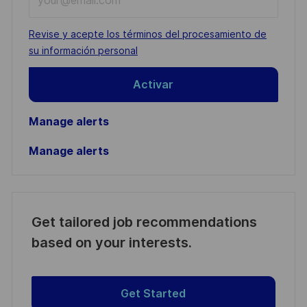
Email
address
Required
Revise y acepte los términos del procesamiento de
(Required)
su información personal
Activar
Manage alerts
Manage alerts
Get tailored job recommendations
based on your interests.
Get Started