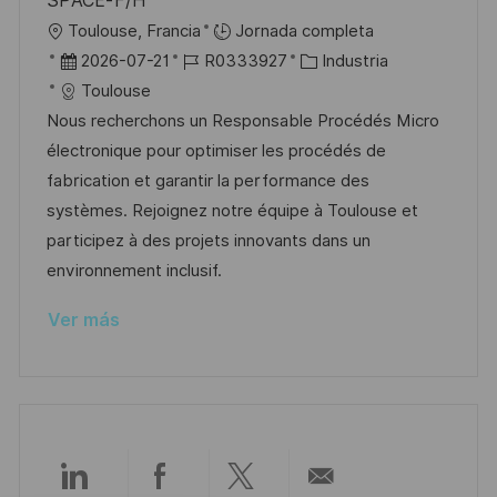
SPACE-F/H
l
U
Toulouse, Francia
Jornada completa
i
b
F
I
C
2026-07-21
R0333927
Industria
c
i
e
D
a
Toulouse
a
c
c
d
t
Nous recherchons un Responsable Procédés Micro
c
a
h
e
e
électronique pour optimiser les procédés de
i
c
a
e
g
fabrication et garantir la performance des
ó
i
d
m
o
systèmes. Rejoignez notre équipe à Toulouse et
n
ó
e
p
r
participez à des projets innovants dans un
n
p
l
í
environnement inclusif.
u
e
a
Ver más
b
o
l
i
c
a
c