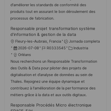
i
i
d
m
o
d'améliorer les standards de conformité des
ó
ó
e
p
r
produits tout en assurant le bon déroulement des
n
n
p
l
í
processus de fabrication.
u
e
a
Responsable projet transformation système
b
o
d'information & gestion de la data
l
U
Fleury-les-Aubrais, Francia
Jornada completa
i
b
F
I
C
2026-07-08
R0333545
Industria
c
i
e
D
a
Orléans
a
c
c
d
t
Nous recherchons un Responsable Transformation
c
a
h
e
e
des Outils & Data pour piloter des projets de
i
c
a
e
g
digitalisation et d’analyse de données au sein de
ó
i
d
m
o
Thales. Rejoignez une équipe dynamique et
n
ó
e
p
r
contribuez à l'amélioration de la performance des
n
p
l
í
métiers grâce à la data et aux outils digitaux.
u
e
a
Responsable Procédés Micro électronique
b
o