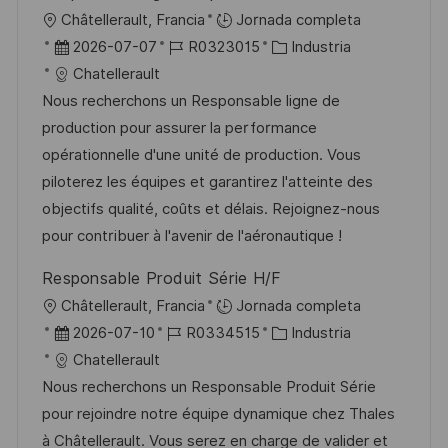
b
o
U
Châtellerault, Francia
Jornada completa
l
b
F
I
C
2026-07-07
R0323015
Industria
i
i
e
D
a
Chatellerault
c
c
c
d
t
Nous recherchons un Responsable ligne de
a
a
h
e
e
production pour assurer la performance
c
c
a
e
g
opérationnelle d'une unité de production. Vous
i
i
d
m
o
piloterez les équipes et garantirez l'atteinte des
ó
ó
e
p
r
objectifs qualité, coûts et délais. Rejoignez-nous
n
n
p
l
í
pour contribuer à l'avenir de l'aéronautique !
u
e
a
Responsable Produit Série H/F
b
o
U
Châtellerault, Francia
Jornada completa
l
b
F
I
C
2026-07-10
R0334515
Industria
i
i
e
D
a
Chatellerault
c
c
c
d
t
Nous recherchons un Responsable Produit Série
a
a
h
e
e
pour rejoindre notre équipe dynamique chez Thales
c
c
a
e
g
à Châtellerault. Vous serez en charge de valider et