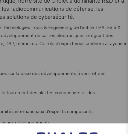
ntique, notre site de Cholet à dominante R&D et à
ns les radiocommunications de défense, les
es solutions de cybersécurité.
Technologies Tools & Engineering de l’entité THALES SIX,
 développement de cartes électroniques intégrant des
eur, DSP, mémoires. Ce rôle d'expert vous amènera à rayonner
ques sur la base des développements à venir et des
t le traitement des alertes composants et des
 comités internationaux d'experts composants
nouveaux développements
 règles d'utilisation du standard composant au sein de