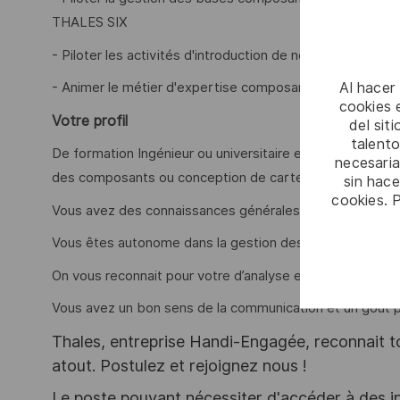
THALES SIX
- Piloter les activités d'introduction de nouveaux comp
Al hacer
- Animer le métier d'expertise composant et accompagn
cookies e
Votre profil
del sit
talento
De formation Ingénieur ou universitaire en électronique
necesaria
des composants ou conception de cartes électroniques
sin hac
cookies. 
Vous avez des connaissances générales en technologie
Vous êtes autonome dans la gestion des priorités et des
On vous reconnait pour votre d’analyse et synthèse
Vous avez un bon sens de la communication et un goût pr
Thales, entreprise Handi-Engagée, reconnait tou
atout. Postulez et rejoignez nous !
Le poste pouvant nécessiter d'accéder à des i