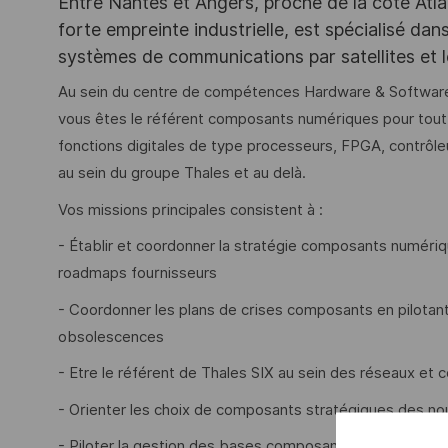
Entre Nantes et Angers, proche de la côte Atla
forte empreinte industrielle, est spécialisé da
systèmes de communications par satellites et l
Au sein du centre de compétences Hardware & Software 
vous êtes le référent composants numériques pour tout
fonctions digitales de type processeurs, FPGA, contrôl
au sein du groupe Thales et au delà.
Vos missions principales consistent à :
- Établir et coordonner la stratégie composants numéri
roadmaps fournisseurs
- Coordonner les plans de crises composants en pilotan
obsolescences
- Etre le référent de Thales SIX au sein des réseaux et
- Orienter les choix de composants stratégiques des 
- Piloter la gestion des bases composants et assurer les