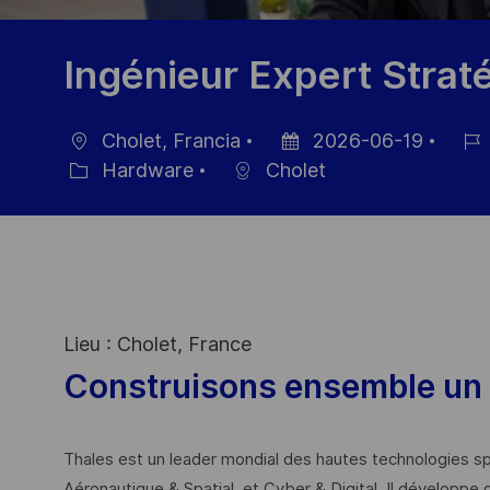
Ingénieur Expert Stra
Cholet, Francia
2026-06-19
Ubicación
Fecha
ID
Hardware
Cholet
Categoría
de
de
publicación
empl
Lieu : Cholet, France
Construisons ensemble un 
Thales est un leader mondial des hautes technologies spé
Aéronautique & Spatial, et Cyber & Digital. Il développe 