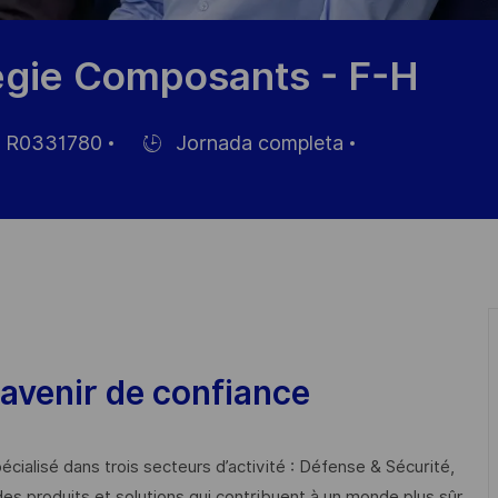
tégie Composants - F-H
R0331780
Jornada completa
Hiring
Type
eo
avenir de confiance
cialisé dans trois secteurs d’activité : Défense & Sécurité,
des produits et solutions qui contribuent à un monde plus sûr,