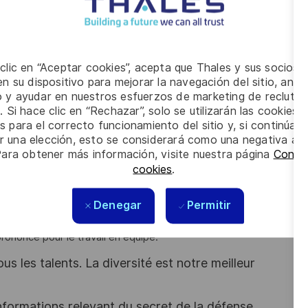
osants ou de nouvelles technologies
 clic en “Aceptar cookies”, acepta que Thales y sus socios 
er le développement d'équipes internationales.
n su dispositivo para mejorar la navegación del sitio, anali
io y ayudar en nuestros esfuerzos de marketing de recluta
. Si hace clic en “Rechazar”, solo se utilizarán las cookies 
, vous avez une expérience d'au moins 5 ans en technologie
s para el correcto funcionamiento del sitio y, si continúa
er una elección, esto se considerará como una negativa a d
Para obtener más información, visite nuestra página
Config
 et dans les normes des composants
cookies
.
 prises de décision
Denegar
Permitir
ononcé pour le travail en équipe.
s les talents. La diversité est notre meilleur
nformations relevant du secret de la défense