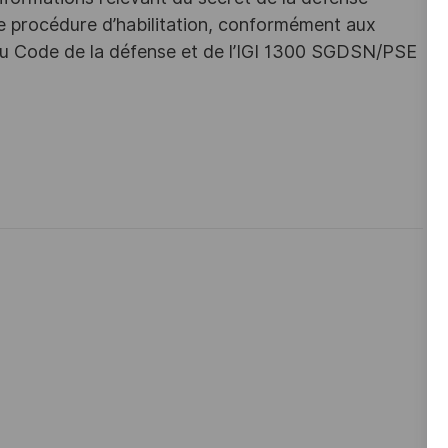
une procédure d’habilitation, conformément aux
s du Code de la défense et de l’IGI 1300 SGDSN/PSE