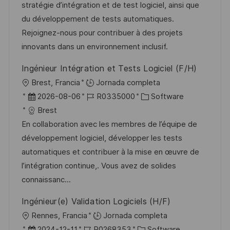
i
d
m
o
stratégie d’intégration et de test logiciel, ainsi que
ó
ó
e
p
r
du développement de tests automatiques.
n
n
p
l
í
Rejoignez-nous pour contribuer à des projets
u
e
a
innovants dans un environnement inclusif.
b
o
Ingénieur Intégration et Tests Logiciel (F/H)
l
U
Brest, Francia
Jornada completa
i
b
F
I
C
2026-08-06
R0335000
Software
c
i
e
D
a
Brest
a
c
c
d
t
En collaboration avec les membres de l’équipe de
c
a
h
e
e
développement logiciel, développer les tests
i
c
a
e
g
automatiques et contribuer à la mise en œuvre de
ó
i
d
m
o
l’intégration continue,. Vous avez de solides
n
ó
e
p
r
connaissanc...
n
p
l
í
Ingénieur(e) Validation Logiciels (H/F)
u
e
a
U
Rennes, Francia
Jornada completa
b
o
b
F
I
C
2024-12-11
R0268353
Software