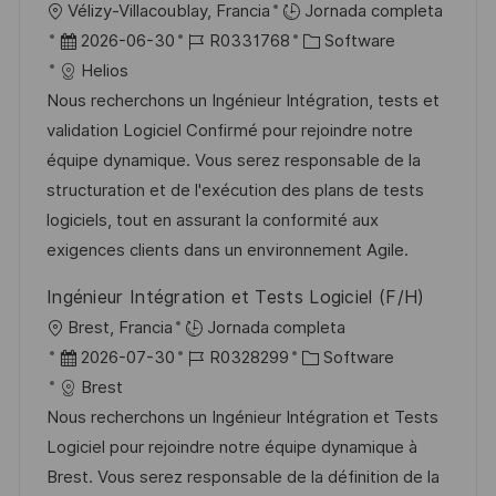
U
Vélizy-Villacoublay, Francia
Jornada completa
a
b
F
I
C
2026-06-30
R0331768
Software
c
i
e
D
a
Helios
i
c
c
d
t
Nous recherchons un Ingénieur Intégration, tests et
ó
a
h
e
e
validation Logiciel Confirmé pour rejoindre notre
n
c
a
e
g
équipe dynamique. Vous serez responsable de la
i
d
m
o
structuration et de l'exécution des plans de tests
ó
e
p
r
logiciels, tout en assurant la conformité aux
n
p
l
í
exigences clients dans un environnement Agile.
u
e
a
Ingénieur Intégration et Tests Logiciel (F/H)
b
o
U
Brest, Francia
Jornada completa
l
b
F
I
C
2026-07-30
R0328299
Software
i
i
e
D
a
Brest
c
c
c
d
t
Nous recherchons un Ingénieur Intégration et Tests
a
a
h
e
e
Logiciel pour rejoindre notre équipe dynamique à
c
c
a
e
g
Brest. Vous serez responsable de la définition de la
i