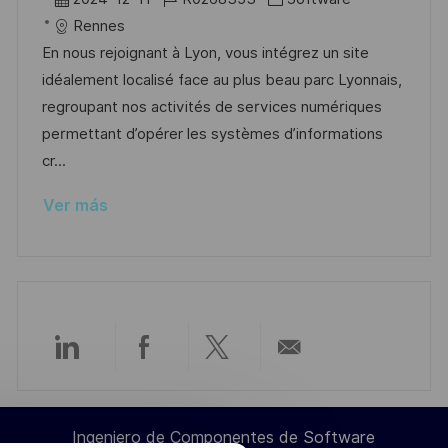
l
i
e
D
a
Rennes
i
c
c
d
t
En nous rejoignant à Lyon, vous intégrez un site
c
a
h
e
e
idéalement localisé face au plus beau parc Lyonnais,
a
c
a
e
g
regroupant nos activités de services numériques
c
i
d
m
o
permettant d’opérer les systèmes d’informations
i
ó
e
p
r
cr...
ó
n
p
l
í
n
Ver más
u
e
a
b
o
l
i
c
a
Compartir
Compartir
Compartir
Compartir
c
i
a
a
a
por
ó
Ingeniero de Componentes de Software