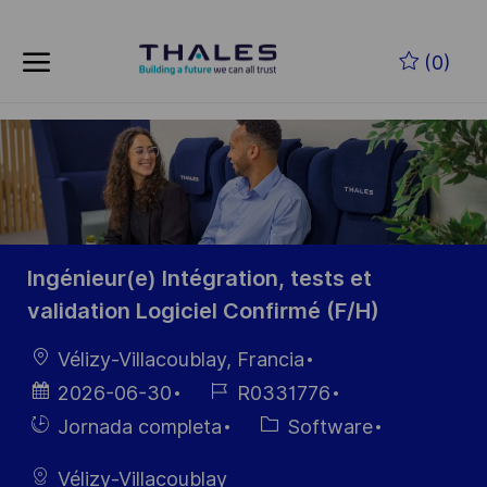
Skip to main content
Saltar al contenido principal
(0)
-
-
Ingénieur(e) Intégration, tests et
validation Logiciel Confirmé (F/H)
Ubicación
Vélizy-Villacoublay, Francia
Fecha de
ID de
2026-06-30
R0331776
publicación
empleo
Hiring
Categoría
Jornada completa
Software
Type
Vélizy-Villacoublay