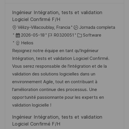
Ingénieur Intégration, tests et validation
Logiciel Confirmé F/H
U
Vélizy-Villacoublay, Francia
Jornada completa
b
F
I
C
2026-05-18
R0320051
Software
i
e
D
a
Helios
c
c
d
t
Rejoignez notre équipe en tant qu'Ingénieur
a
h
e
e
Intégration, tests et validation Logiciel Confirmé.
c
a
e
g
Vous serez responsable de l'intégration et de la
i
d
m
o
validation des solutions logicielles dans un
ó
e
p
r
environnement Agile, tout en contribuant à
n
p
l
í
l'amélioration continue des processus. Une
u
e
a
opportunité passionnante pour les experts en
b
o
validation logicielle !
l
Ingénieur Intégration, tests et validation
i
Logiciel Confirmé F/H
c