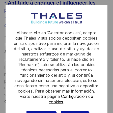
- Aptitude à engager et influencer les
parties prenantes
- Créativité pour satisfaire pleinement le
client
Al hacer clic en “Aceptar cookies”, acepta
Thales, entreprise Handi-Engagée, reconnait
que Thales y sus socios depositen cookies
en su dispositivo para mejorar la navegación
tous les talents. La diversité est notre meilleur
del sitio, analizar el uso del sitio y ayudar en
atout. Postulez et rejoignez nous !
nuestros esfuerzos de marketing de
reclutamiento y talento. Si hace clic en
Le poste pouvant nécessiter d'accéder à des
“Rechazar”, solo se utilizarán las cookies
informations relevant du secret de la défense
técnicas necesarias para el correcto
nationale, la personne retenue fera l'objet d'une
funcionamiento del sitio y, si continúa
navegando sin hacer una elección, esto se
procédure d’habilitation, conformément aux
considerará como una negativa a depositar
dispositions des articles R.2311-1 et suivants du
cookies. Para obtener más información,
Code de la défense et de l’IGI 1300 SGDSN/PSE
visite nuestra página
Configuración de
du 09 août 2021.
cookies
.