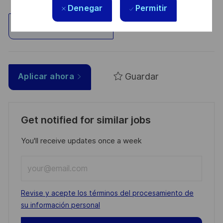
Denegar
Permitir
Explorar ubicación
Guardar
Aplicar ahora
Get notified for similar jobs
You'll receive updates once a week
Enter
Email
address
Required
Revise y acepte los términos del procesamiento de
(Required)
su información personal