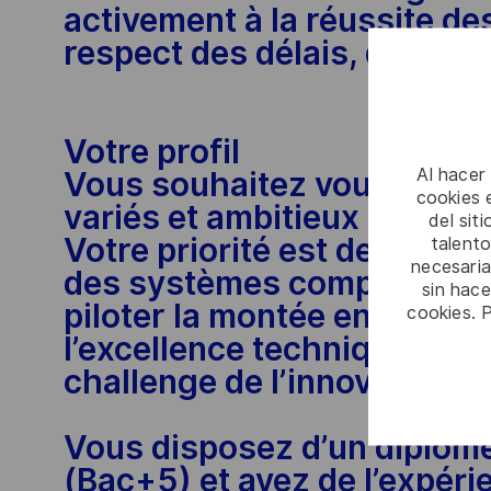
activement à la réussite de
respect des délais, des exi
Votre profil
Al hacer
Vous souhaitez vous invest
cookies e
variés et ambitieux ?
del sit
Votre priorité est de fiabili
talento
necesaria
des systèmes complexes ? 
sin hac
piloter la montée en compé
cookies. 
l’excellence technique ? Vo
challenge de l’innovation T
Vous disposez d’un diplôme
(Bac+5) et avez de l’expéri