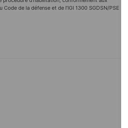
une procédure d’habilitation, conformément aux
s du Code de la défense et de l’IGI 1300 SGDSN/PSE