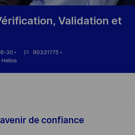
érification, Validation et
6-30
R0331775
ID
Helios
de
empleo
avenir de confiance