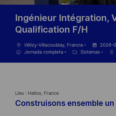
Ingénieur Intégration, V
Qualification F/H
Vélizy-Villacoublay, Francia
2026-0
Ubicación
Fecha
Jornada completa
Sistemas
Hiring
Categoría
de
Type
publicación
Lieu : Helios, France
Construisons ensemble un 