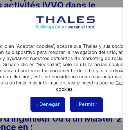
s activités IVVQ dans le
gences et du budget.
 clic en “Aceptar cookies”, acepta que Thales y sus socios 
ir sur des projets techniques
n su dispositivo para mejorar la navegación del sitio, anali
io y ayudar en nuestros esfuerzos de marketing de recluta
ser et valider de bout en bout
. Si hace clic en “Rechazar”, solo se utilizarán las cookies 
s para el correcto funcionamiento del sitio y, si continúa
Vous avez l’ambition de
er una elección, esto se considerará como una negativa a d
tence des équipes et
Para obtener más información, visite nuestra página
Config
cookies
.
us voulez découvrir le
hales ?
Denegar
Permitir
 d’ingénieur ou d’un Master 2
ence en :