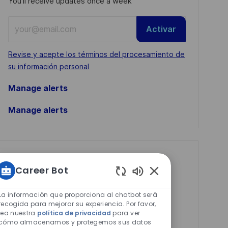
You'll receive updates once a week
Enter
Activar
Email
address
Required
Revise y acepte los términos del procesamiento de
(Required)
su información personal
Manage alerts
Manage alerts
Get tailored job
Career Bot
recommendations
Sonidos
based on your
de
La información que proporciona al chatbot será
chatbot
recogida para mejorar su experiencia. Por favor,
interests.
lea nuestra
política de privacidad
para ver
habilitados
cómo almacenamos y protegemos sus datos