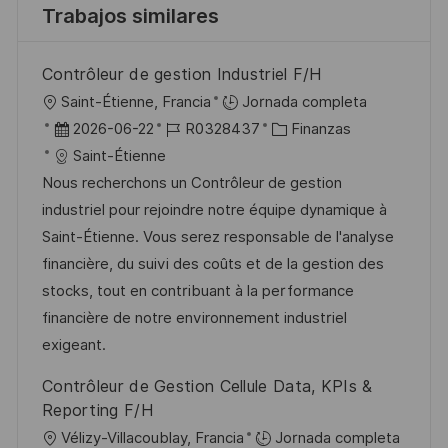
Trabajos similares
Contrôleur de gestion Industriel F/H
U
Saint-Étienne, Francia
Jornada completa
b
F
I
C
2026-06-22
R0328437
Finanzas
i
e
D
a
Saint-Étienne
c
c
d
t
Nous recherchons un Contrôleur de gestion
a
h
e
e
industriel pour rejoindre notre équipe dynamique à
c
a
e
g
Saint-Étienne. Vous serez responsable de l'analyse
i
d
m
o
financière, du suivi des coûts et de la gestion des
ó
e
p
r
stocks, tout en contribuant à la performance
n
p
l
í
financière de notre environnement industriel
u
e
a
exigeant.
b
o
Contrôleur de Gestion Cellule Data, KPIs &
l
Reporting F/H
i
U
Vélizy-Villacoublay, Francia
Jornada completa