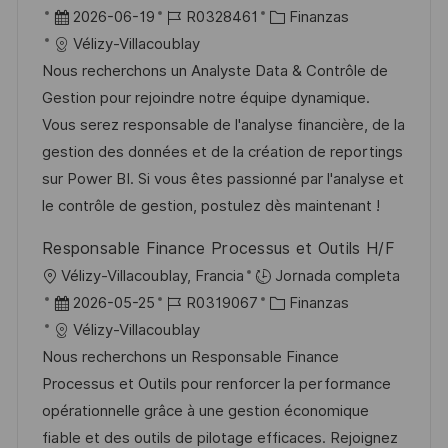
c
b
F
I
C
2026-06-19
R0328461
Finanzas
a
i
e
D
a
Vélizy-Villacoublay
c
c
c
d
t
Nous recherchons un Analyste Data & Contrôle de
i
a
h
e
e
Gestion pour rejoindre notre équipe dynamique.
ó
c
a
e
g
Vous serez responsable de l'analyse financière, de la
n
i
d
m
o
gestion des données et de la création de reportings
ó
e
p
r
sur Power BI. Si vous êtes passionné par l'analyse et
n
p
l
í
le contrôle de gestion, postulez dès maintenant !
u
e
a
Responsable Finance Processus et Outils H/F
b
o
U
Vélizy-Villacoublay, Francia
Jornada completa
l
b
F
I
C
2026-05-25
R0319067
Finanzas
i
i
e
D
a
Vélizy-Villacoublay
c
c
c
d
t
Nous recherchons un Responsable Finance
a
a
h
e
e
Processus et Outils pour renforcer la performance
c
c
a
e
g
opérationnelle grâce à une gestion économique
i
i
d
m
o
fiable et des outils de pilotage efficaces. Rejoignez