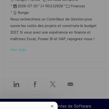
i
b
F
I
C
2026-07-20
R0332928
Finanzas
c
i
e
D
a
Rungis
a
c
c
d
t
Nous recherchons un Contrôleur de Gestion pour
c
a
h
e
e
suivre les coûts des projets et construire le budget
i
c
a
e
g
2027. Si vous avez une expérience en finance et
ó
i
d
m
o
maîtrisez Excel, Power BI et SAP, rejoignez-nous !
n
ó
e
p
r
Ver más
n
p
l
í
u
e
a
b
o
l
i
c
Compartir
Compartir
Compartir
Compartir
a
c
a
a
a
por
i
Ingeniero de Componentes de Software
Cerrar