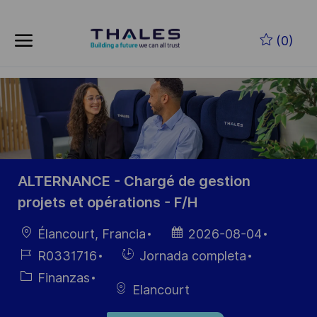
Skip to main content
Saltar al contenido principal
(0)
-
-
ALTERNANCE - Chargé de gestion
projets et opérations - F/H
Ubicación
Fecha de
Élancourt, Francia
2026-08-04
publicación
ID de
Hiring
R0331716
Jornada completa
empleo
Type
Categoría
Finanzas
Elancourt