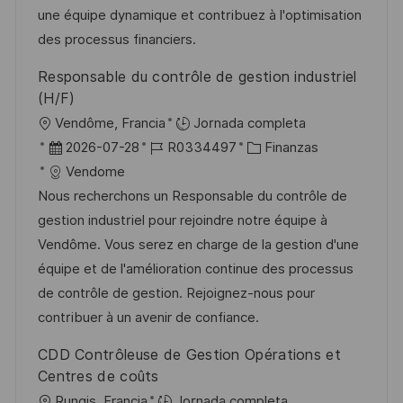
ó
ó
e
p
r
une équipe dynamique et contribuez à l'optimisation
n
n
p
l
í
des processus financiers.
u
e
a
Responsable du contrôle de gestion industriel
b
o
(H/F)
l
U
Vendôme, Francia
Jornada completa
i
b
F
I
C
2026-07-28
R0334497
Finanzas
c
i
e
D
a
Vendome
a
c
c
d
t
Nous recherchons un Responsable du contrôle de
c
a
h
e
e
gestion industriel pour rejoindre notre équipe à
i
c
a
e
g
Vendôme. Vous serez en charge de la gestion d'une
ó
i
d
m
o
équipe et de l'amélioration continue des processus
n
ó
e
p
r
de contrôle de gestion. Rejoignez-nous pour
n
p
l
í
contribuer à un avenir de confiance.
u
e
a
CDD Contrôleuse de Gestion Opérations et
b
o
Centres de coûts
l
U
Rungis, Francia
Jornada completa