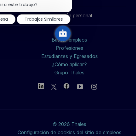
ó
través
través
través
correo
notificación
esa este trabajo?
de
n
chatbot
Información personal
de
de
de
electrónico
resa
Trabajos Similares
LinkedIn
Facebook
twitter
Buscar empleos
/
Profesiones
Estudiantes y Egresados
X
¿Cómo aplicar?
Grupo Thales
© 2026 Thales
Configuración de cookies del sitio de empleos