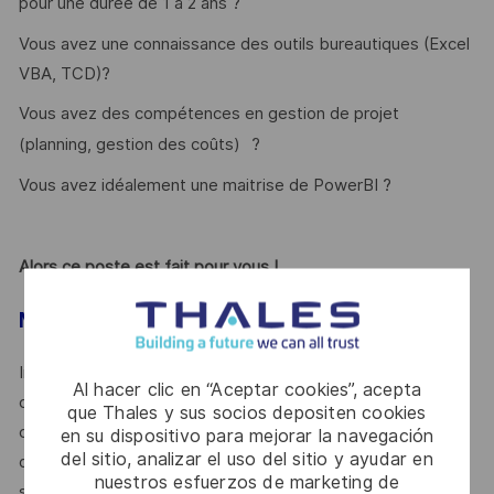
pour une durée de 1 à 2 ans ?
Vous avez une connaissance des outils bureautiques (Excel
VBA, TCD)?
Vous avez des compétences en gestion de projet
(planning, gestion des coûts)
?
Vous avez idéalement une maitrise de PowerBI ?
Alors ce poste est fait pour vous !
MOT DE L’ÉQUIPE / DU MANAGER
Intégrer l’équipe des opérations d’une direction telle que le
Al hacer clic en “Aceptar cookies”, acepta
centre de compétence Guerre Electronique, c’est être au
que Thales y sus socios depositen cookies
cœur du réacteur pour appréhender le fonctionnement
en su dispositivo para mejorar la navegación
del sitio, analizar el uso del sitio y ayudar en
d’une organisation d’ingénierie complexe sur l’ensemble de
nuestros esfuerzos de marketing de
ses dimensions : suivi des programmes, RH, finance,