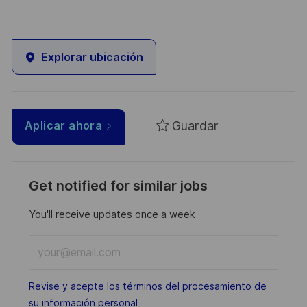
Explorar ubicación
Guardar
Aplicar ahora
Get notified for similar jobs
You'll receive updates once a week
Enter
Email
address
Required
Revise y acepte los términos del procesamiento de
(Required)
su información personal