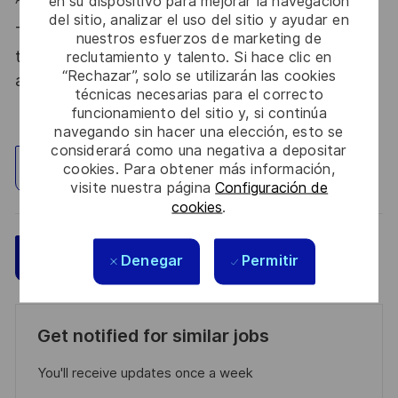
en su dispositivo para mejorar la navegación
del sitio, analizar el uso del sitio y ayudar en
Thales, entreprise Handi-Engagée, reconnait
nuestros esfuerzos de marketing de
tous les talents. La diversité est notre meilleur
reclutamiento y talento. Si hace clic en
“Rechazar”, solo se utilizarán las cookies
atout. Postulez et rejoignez nous !
técnicas necesarias para el correcto
funcionamiento del sitio y, si continúa
navegando sin hacer una elección, esto se
considerará como una negativa a depositar
cookies. Para obtener más información,
Explorar ubicación
visite nuestra página
Configuración de
cookies
.
Guardar
Aplicar ahora
Denegar
Permitir
Get notified for similar jobs
You'll receive updates once a week