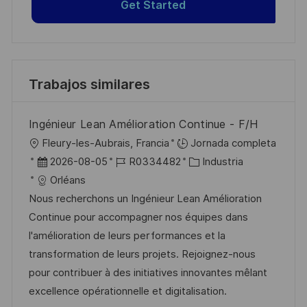
Get Started
Trabajos similares
Ingénieur Lean Amélioration Continue - F/H
U
Fleury-les-Aubrais, Francia
Jornada completa
b
F
I
C
2026-08-05
R0334482
Industria
i
e
D
a
Orléans
c
c
d
t
Nous recherchons un Ingénieur Lean Amélioration
a
h
e
e
Continue pour accompagner nos équipes dans
c
a
e
g
l'amélioration de leurs performances et la
i
d
m
o
transformation de leurs projets. Rejoignez-nous
ó
e
p
r
pour contribuer à des initiatives innovantes mêlant
n
p
l
í
excellence opérationnelle et digitalisation.