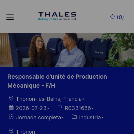
Skip to main content
Saltar al contenido principal
(0)
-
-
Responsable d'unité de Production
Mécanique - F/H
Ubicación
Thonon-les-Bains, Francia
Fecha de
ID de
2026-07-23
R0331666
publicación
empleo
Hiring
Categoría
Jornada completa
Industria
Type
Thonon