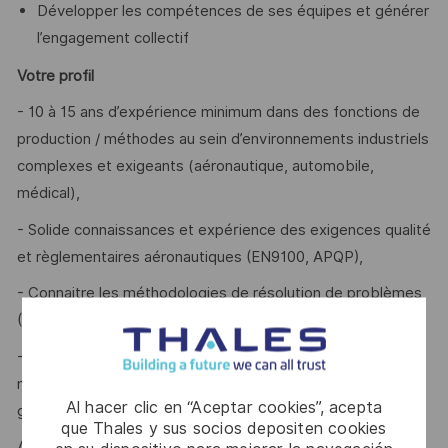
Développer les compétences de ses équipes et générer
l’engagement collectif
Votre profil
- 10 à 15 ans d’expérience minimum dans des fonctions de
production / méthodes au sein d’environnements industriels
complexes et exigeants (aéronautique, automobile,
médical),
- Solide connaissances et expérience des exigences qualité
et règlementaires aéronautiques (EN9100, APQP),
- Connaitre les méthodologies de résolution de problèmes
(QRQC, 8D/9S),
- Pratique reconnue de l’industrialisation de pièces
mécaniques à forte valeur ajoutée technologique, et de la
Al hacer clic en “Aceptar cookies”, acepta
gestion d’équipes/projets transverses.
que Thales y sus socios depositen cookies
Alors ce poste est fait pour vous !