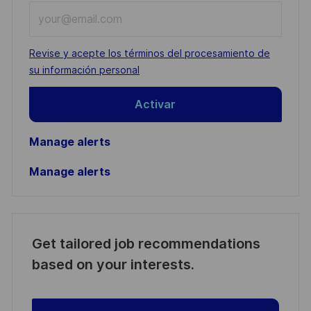
Enter
Email
address
Required
Revise y acepte los términos del procesamiento de
(Required)
su información personal
Activar
Manage alerts
Manage alerts
Get tailored job recommendations
based on your interests.