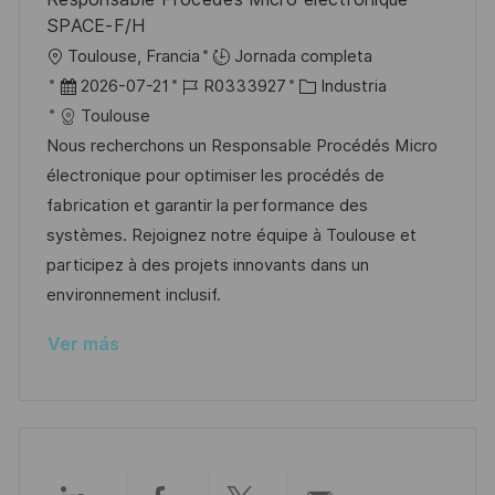
u
e
a
SPACE-F/H
b
o
U
Toulouse, Francia
Jornada completa
l
b
F
I
C
2026-07-21
R0333927
Industria
i
i
e
D
a
Toulouse
c
c
c
d
t
Nous recherchons un Responsable Procédés Micro
a
a
h
e
e
électronique pour optimiser les procédés de
c
c
a
e
g
fabrication et garantir la performance des
i
i
d
m
o
systèmes. Rejoignez notre équipe à Toulouse et
ó
ó
e
p
r
participez à des projets innovants dans un
n
n
p
l
í
environnement inclusif.
u
e
a
Ver más
b
o
l
i
c
a