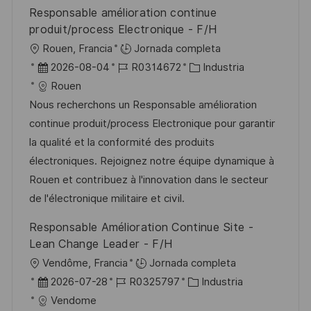
u
e
a
Responsable amélioration continue
b
o
produit/process Electronique - F/H
l
U
Rouen, Francia
Jornada completa
i
b
F
I
C
2026-08-04
R0314672
Industria
c
i
e
D
a
Rouen
a
c
c
d
t
Nous recherchons un Responsable amélioration
c
a
h
e
e
continue produit/process Electronique pour garantir
i
c
a
e
g
la qualité et la conformité des produits
ó
i
d
m
o
électroniques. Rejoignez notre équipe dynamique à
n
ó
e
p
r
Rouen et contribuez à l'innovation dans le secteur
n
p
l
í
de l'électronique militaire et civil.
u
e
a
Responsable Amélioration Continue Site -
b
o
Lean Change Leader - F/H
l
U
Vendôme, Francia
Jornada completa
i
b
F
I
C
2026-07-28
R0325797
Industria
c
i
e
D
a
Vendome
a