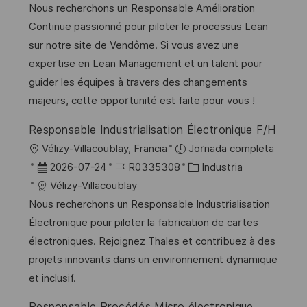
c
c
d
t
Nous recherchons un Responsable Amélioration
c
a
h
e
e
Continue passionné pour piloter le processus Lean
i
c
a
e
g
sur notre site de Vendôme. Si vous avez une
ó
i
d
m
o
expertise en Lean Management et un talent pour
n
ó
e
p
r
guider les équipes à travers des changements
n
p
l
í
majeurs, cette opportunité est faite pour vous !
u
e
a
Responsable Industrialisation Électronique F/H
b
o
U
Vélizy-Villacoublay, Francia
Jornada completa
l
b
F
I
C
2026-07-24
R0335308
Industria
i
i
e
D
a
Vélizy-Villacoublay
c
c
c
d
t
Nous recherchons un Responsable Industrialisation
a
a
h
e
e
Électronique pour piloter la fabrication de cartes
c
c
a
e
g
électroniques. Rejoignez Thales et contribuez à des
i
i
d
m
o
projets innovants dans un environnement dynamique
ó
ó
e
p
r
et inclusif.
n
n
p
l
í
Responsable Procédés Micro électronique