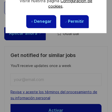
visite nuestra página
Configuración de
cookies
.
Explorar ubicación
Denegar
Permitir
Guardar
Aplicar ahora
Get notified for similar jobs
You'll receive updates once a week
Enter
Email
address
Required
Revise y acepte los términos del procesamiento de
(Required)
su información personal
Activar