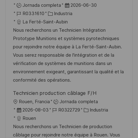
a
b
F
Jornada completa
2026-06-30
c
i
I
C
e
R0331610
Industria
i
c
D
a
c
La Ferté-Saint-Aubin
ó
a
d
t
h
Nous recherchons un Technicien Intégration
n
c
e
e
a
Prototype Munitions et systèmes pyrotechniques
i
e
g
d
pour rejoindre notre équipe à La Ferté-Saint-Aubin.
ó
m
o
e
Vous serez responsable de l'intégration et de la
n
p
r
p
vérification de systèmes de munitions dans un
l
í
u
environnement exigeant, garantissant la qualité et la
e
a
b
conformité des opérations.
o
l
Technicien production câblage F/H
i
U
Rouen, Francia
Jornada completa
c
b
F
I
C
2026-08-03
R0322729
Industria
a
i
e
D
a
Rouen
c
c
c
d
t
Nous recherchons un Technicien de production
i
a
h
e
e
câblage pour rejoindre notre équipe à Rouen. Vous