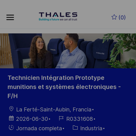
Skip to main content
Saltar al contenido principal
(0)
-
-
Technicien Intégration Prototype
munitions et systèmes électroniques -
F/H
Ubicación
La Ferté-Saint-Aubin, Francia
Fecha de
ID de
2026-06-30
R0331608
publicación
empleo
Hiring
Categoría
Jornada completa
Industria