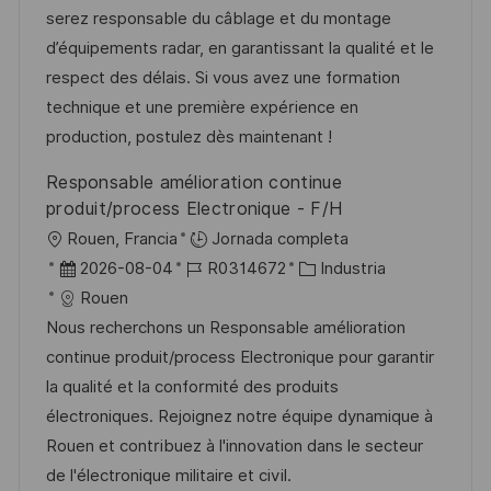
ó
c
a
e
g
serez responsable du câblage et du montage
n
i
d
m
o
d’équipements radar, en garantissant la qualité et le
ó
e
p
r
respect des délais. Si vous avez une formation
n
p
l
í
technique et une première expérience en
u
e
a
production, postulez dès maintenant !
b
o
Responsable amélioration continue
l
produit/process Electronique - F/H
i
U
Rouen, Francia
Jornada completa
c
b
F
I
C
2026-08-04
R0314672
Industria
a
i
e
D
a
Rouen
c
c
c
d
t
Nous recherchons un Responsable amélioration
i
a
h
e
e
continue produit/process Electronique pour garantir
ó
c
a
e
g
la qualité et la conformité des produits
n
i
d
m
o
électroniques. Rejoignez notre équipe dynamique à
ó
e
p
r
Rouen et contribuez à l'innovation dans le secteur
n
p
l
í
de l'électronique militaire et civil.