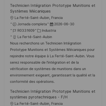
Technicien Intégration Prototype Munitions et
Systèmes Mécaniques
U
La Ferté-Saint-Aubin, Francia
b
F
Jornada completa
2026-06-30
i
I
C
e
R0331609
Industria
c
D
a
c
La Ferté-Saint-Aubin
a
d
t
h
Nous recherchons un Technicien Intégration
c
e
e
a
Prototype Munitions et Systèmes Mécaniques pour
i
e
g
d
rejoindre notre équipe à La Ferté-Saint-Aubin. Vous
ó
m
o
e
serez responsable de l'intégration et de la
n
p
r
p
vérification de systèmes de munitions dans un
l
í
u
environnement exigeant, garantissant la qualité et la
e
a
b
conformité des opérations.
o
l
Technicien Intégration Prototype Munitions et
i
systèmes pyrotechniques - F/H
c
U
La Ferté-Saint-Aubin, Francia