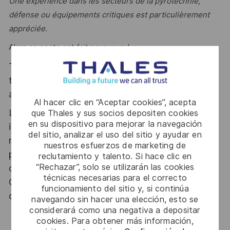
Une expérience dans les secteurs de la pyrotechnie,
défense ou équipements critiques est particulièrement
appréciée.
Alors ce poste est fait pour vous !
Thales, entreprise Handi-Engagée, reconnait
tous les talents. La diversité est notre meilleur
atout. Postulez et rejoignez nous !
Al hacer clic en “Aceptar cookies”, acepta
Le poste pouvant nécessiter d'accéder à des
que Thales y sus socios depositen cookies
en su dispositivo para mejorar la navegación
informations relevant du secret de la défense
del sitio, analizar el uso del sitio y ayudar en
nationale, la personne retenue fera l'objet d'une
nuestros esfuerzos de marketing de
procédure d’habilitation, conformément aux
reclutamiento y talento. Si hace clic en
“Rechazar”, solo se utilizarán las cookies
dispositions des articles R.2311-1 et suivants du
técnicas necesarias para el correcto
Code de la défense et de l’IGI 1300 SGDSN/PSE
funcionamiento del sitio y, si continúa
du 09 août 2021.
navegando sin hacer una elección, esto se
considerará como una negativa a depositar
cookies. Para obtener más información,