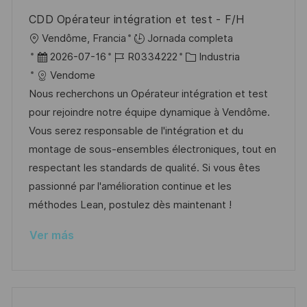
u
e
a
CDD Opérateur intégration et test - F/H
b
o
U
Vendôme, Francia
Jornada completa
l
b
F
I
C
2026-07-16
R0334222
Industria
i
i
e
D
a
Vendome
c
c
c
d
t
Nous recherchons un Opérateur intégration et test
a
a
h
e
e
pour rejoindre notre équipe dynamique à Vendôme.
c
c
a
e
g
Vous serez responsable de l'intégration et du
i
i
d
m
o
montage de sous-ensembles électroniques, tout en
ó
ó
e
p
r
respectant les standards de qualité. Si vous êtes
n
n
p
l
í
passionné par l'amélioration continue et les
u
e
a
méthodes Lean, postulez dès maintenant !
b
o
Ver más
l
i
c
a