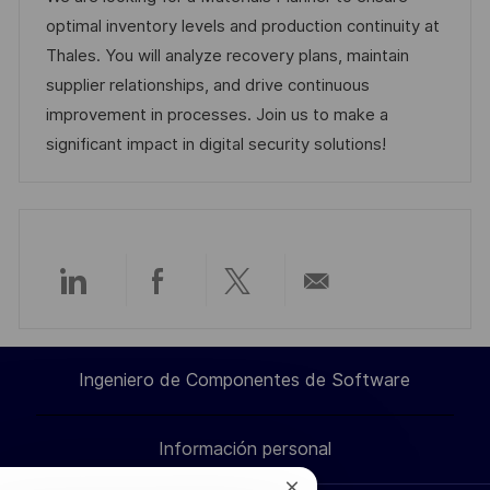
c
a
h
e
e
optimal inventory levels and production continuity at
a
c
a
e
g
Thales. You will analyze recovery plans, maintain
c
i
d
m
o
supplier relationships, and drive continuous
i
ó
e
p
r
improvement in processes. Join us to make a
ó
n
p
l
í
significant impact in digital security solutions!
n
u
e
a
b
o
l
i
c
Compartir
Compartir
Compartir
Compartir
a
c
a
a
a
por
i
Ingeniero de Componentes de Software
través
través
través
correo
ó
n
Información personal
de
de
de
electrónico