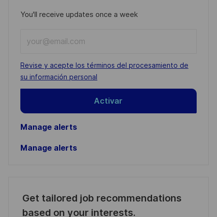
You'll receive updates once a week
Enter
Email
address
Required
Revise y acepte los términos del procesamiento de
(Required)
su información personal
Activar
Manage alerts
Manage alerts
Get tailored job recommendations
based on your interests.