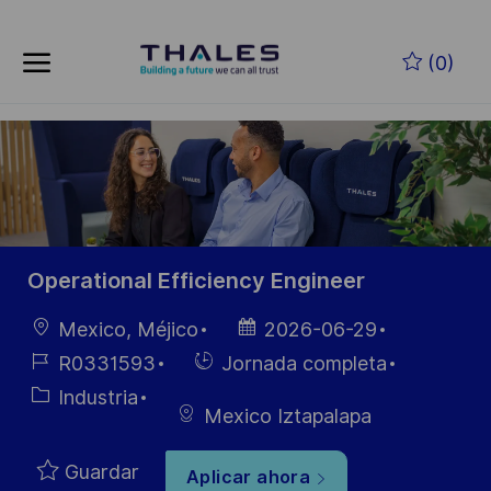
Skip to main content
Saltar al contenido principal
(0)
-
-
Operational Efficiency Engineer
Ubicación
Fecha de
Mexico, Méjico
2026-06-29
publicación
ID de
Hiring
R0331593
Jornada completa
empleo
Type
Categoría
Industria
Mexico Iztapalapa
Guardar
Aplicar ahora