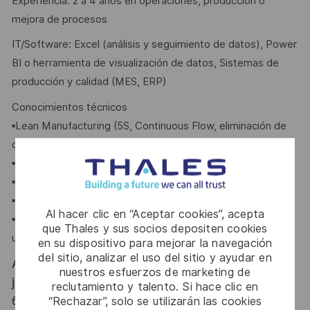
Experiencia: 2 a 4 años en operaciones, producción o
mejora de procesos
IT/Software: Excel (análisis y seguimiento de datos), Power
BI o herramienta de visualización de datos, Sistemas de
producción y calidad (MES, ERP)
Conocimientos técnicos
▪Lean Manufacturing (5S, Continuous Flow, eliminación de
desperdicio)
▪Análisis de productividad y pérdidas operativas
▪Ejecución de mejoras en piso (Gemba, Kaizen)
▪Interpretación de indicadores (Yield, scrap, productividad)
Al hacer clic en “Aceptar cookies”, acepta
▪Uso de herramientas de seguimiento de acciones (InCIght
que Thales y sus socios depositen cookies
u otros
en su dispositivo para mejorar la navegación
del sitio, analizar el uso del sitio y ayudar en
At Thales we provide CAREERS and not only
nuestros esfuerzos de marketing de
jobs. With Thales employing 80,000 employees in
reclutamiento y talento. Si hace clic en
68 countries our mobility policy enables
“Rechazar”, solo se utilizarán las cookies