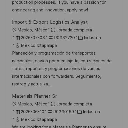
ó
e
p
r
production processes. If you have a passion for
n
p
l
í
engineering and innovation, apply now!
u
e
a
Import & Export Logistics Analyst
b
o
U
Mexico, Méjico
Jornada completa
l
b
F
I
C
2026-07-03
R0332720
Industria
i
i
e
D
a
Mexico Iztapalapa
c
c
c
d
t
Planeación y programación de transportes
a
a
h
e
e
nacionales, envíos por mensajería, cotizaciones de
c
c
a
e
g
fletes, reportes y programaciones de vuelos
i
i
d
m
o
internacionales con forwarders. Seguimiento,
ó
ó
e
p
r
rastreo y actualiza...
n
n
p
l
í
Materials Planner Sr
u
e
a
U
Mexico, Méjico
Jornada completa
b
o
b
F
I
C
2026-06-10
R0330169
Industria
l
i
e
D
a
Mexico Iztapalapa
i
c
c
d
t
We are looking for a Materials Planner to ensure