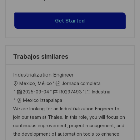
Get Started
Trabajos similares
Industrialization Engineer
U
Mexico, Méjico
Jornada completa
b
F
I
C
2025-09-04
R0297493
Industria
i
e
D
a
Mexico Iztapalapa
c
c
d
t
We are looking for an Industrialization Engineer to
a
h
e
e
join our team at Thales. In this role, you will focus on
c
a
e
g
continuous improvement, project management, and
i
d
m
o
the development of automation tools to enhance