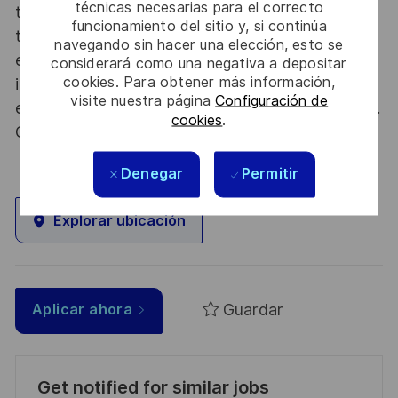
técnicas necesarias para el correcto
thousands of employees each year to develop
funcionamiento del sitio y, si continúa
their careers at home and abroad, in their
navegando sin hacer una elección, esto se
existing areas of expertise or by branching out
considerará como una negativa a depositar
cookies. Para obtener más información,
into new fields. Together we believe that
visite nuestra página
Configuración de
embracing flexibility is a smarter way of working.
cookies
.
Great journeys start here, apply now!
Denegar
Permitir
Explorar ubicación
Guardar
Aplicar ahora
Get notified for similar jobs