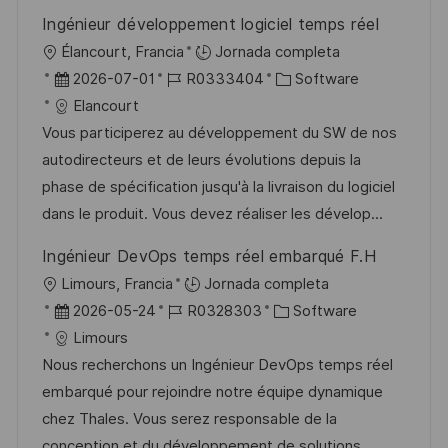
b
o
Ingénieur développement logiciel temps réel
l
U
Élancourt, Francia
Jornada completa
i
b
F
I
C
2026-07-01
R0333404
Software
c
i
e
D
a
Elancourt
a
c
c
d
t
Vous participerez au développement du SW de nos
c
a
h
e
e
autodirecteurs et de leurs évolutions depuis la
i
c
a
e
g
phase de spécification jusqu'à la livraison du logiciel
ó
i
d
m
o
dans le produit. Vous devez réaliser les dévelop...
n
ó
e
p
r
Ingénieur DevOps temps réel embarqué F.H
n
p
l
í
U
Limours, Francia
Jornada completa
u
e
a
b
F
I
C
2026-05-24
R0328303
Software
b
o
i
e
D
a
Limours
l
c
c
d
t
Nous recherchons un Ingénieur DevOps temps réel
i
a
h
e
e
embarqué pour rejoindre notre équipe dynamique
c
c
a
e
g
chez Thales. Vous serez responsable de la
a
i
d
m
o
conception et du développement de solutions