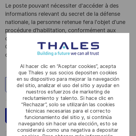
Le poste pouvant nécessiter d'accéder à des
informations relevant du secret de la défense
nationale, la personne retenue fera l'objet d'une
procédure d’habilitation, conformément aux
dispositions des articles R.2311-1 et suivants du
Code de la défense et de l’IGI 1300 SGDSN/PSE
du 09 août 2021.
Al hacer clic en “Aceptar cookies”, acepta
que Thales y sus socios depositen cookies
en su dispositivo para mejorar la navegación
Explorar ubicación
del sitio, analizar el uso del sitio y ayudar en
nuestros esfuerzos de marketing de
reclutamiento y talento. Si hace clic en
“Rechazar”, solo se utilizarán las cookies
técnicas necesarias para el correcto
Guardar
Aplicar ahora
funcionamiento del sitio y, si continúa
navegando sin hacer una elección, esto se
considerará como una negativa a depositar