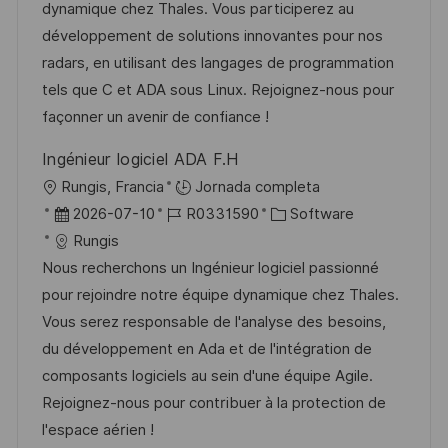
c
a
e
g
dynamique chez Thales. Vous participerez au
i
d
m
o
développement de solutions innovantes pour nos
ó
e
p
r
radars, en utilisant des langages de programmation
n
p
l
í
tels que C et ADA sous Linux. Rejoignez-nous pour
u
e
a
façonner un avenir de confiance !
b
o
Ingénieur logiciel ADA F.H
l
U
Rungis, Francia
Jornada completa
i
b
F
I
C
2026-07-10
R0331590
Software
c
i
e
D
a
Rungis
a
c
c
d
t
Nous recherchons un Ingénieur logiciel passionné
c
a
h
e
e
pour rejoindre notre équipe dynamique chez Thales.
i
c
a
e
g
Vous serez responsable de l'analyse des besoins,
ó
i
d
m
o
du développement en Ada et de l'intégration de
n
ó
e
p
r
composants logiciels au sein d'une équipe Agile.
n
p
l
í
Rejoignez-nous pour contribuer à la protection de
u
e
a
l'espace aérien !