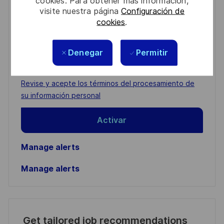
cookies. Para obtener más información,
Get notified for similar jobs
visite nuestra página
Configuración de
cookies
.
You'll receive updates once a week
Enter
Denegar
Permitir
Email
address
Required
Revise y acepte los términos del procesamiento de
(Required)
su información personal
Activar
Manage alerts
Manage alerts
Get tailored job recommendations