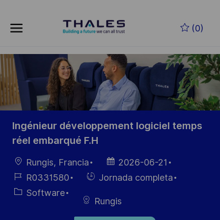
Skip to main content
Saltar al contenido principal
(0)
-
-
Ingénieur développement logiciel temps
réel embarqué F.H
Ubicación
Fecha de
Rungis, Francia
2026-06-21
publicación
ID de
Hiring
R0331580
Jornada completa
empleo
Type
Categoría
Software
Rungis