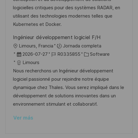
c
ó
e
p
r
logicielles critiques pour des systèmes RADAR, en
i
n
p
l
í
utilisant des technologies modernes telles que
ó
u
e
a
Kubernetes et Docker.
n
b
o
Ingénieur développement logiciel F/H
l
U
Limours, Francia
Jornada completa
i
b
F
I
C
2026-07-27
R0335855
Software
c
i
e
D
a
Limours
a
c
c
d
t
Nous recherchons un Ingénieur développement
c
a
h
e
e
logiciel passionné pour rejoindre notre équipe
i
c
a
e
g
dynamique chez Thales. Vous serez impliqué dans le
ó
i
d
m
o
développement de solutions innovantes dans un
n
ó
e
p
r
environnement stimulant et collaboratif.
n
p
l
í
Ver más
u
e
a
b
o
l