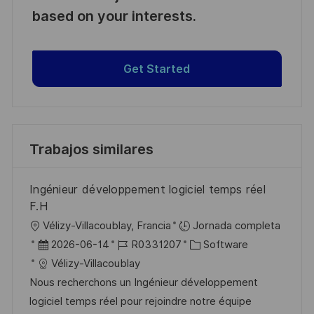
based on your interests.
Get Started
Trabajos similares
Ingénieur développement logiciel temps réel
F.H
U
Vélizy-Villacoublay, Francia
Jornada completa
b
F
I
C
2026-06-14
R0331207
Software
i
e
D
a
Vélizy-Villacoublay
c
c
d
t
Nous recherchons un Ingénieur développement
a
h
e
e
logiciel temps réel pour rejoindre notre équipe