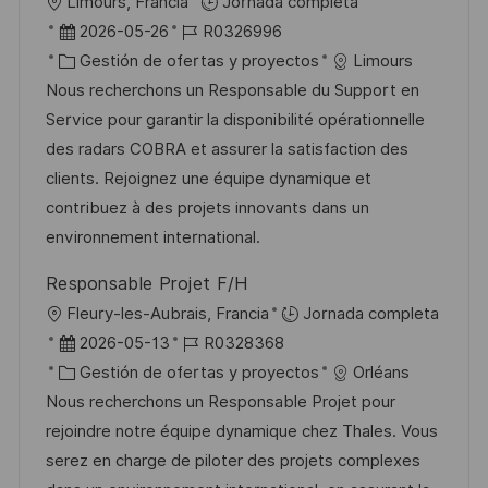
U
Limours, Francia
Jornada completa
i
b
F
I
2026-05-26
R0326996
c
i
e
C
D
Gestión de ofertas y proyectos
Limours
a
c
c
a
d
Nous recherchons un Responsable du Support en
c
a
h
t
e
Service pour garantir la disponibilité opérationnelle
i
c
a
e
e
des radars COBRA et assurer la satisfaction des
ó
i
d
g
m
clients. Rejoignez une équipe dynamique et
n
ó
e
o
p
contribuez à des projets innovants dans un
n
p
r
l
environnement international.
u
í
e
Responsable Projet F/H
b
a
o
U
Fleury-les-Aubrais, Francia
Jornada completa
l
b
F
I
2026-05-13
R0328368
i
i
e
C
D
Gestión de ofertas y proyectos
Orléans
c
c
c
a
d
Nous recherchons un Responsable Projet pour
a
a
h
t
e
rejoindre notre équipe dynamique chez Thales. Vous
c
c
a
e
e
serez en charge de piloter des projets complexes
i