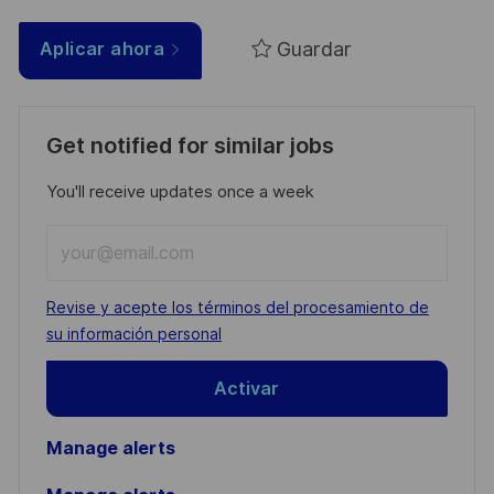
Guardar
Aplicar ahora
Get notified for similar jobs
You'll receive updates once a week
Enter
Email
address
Required
Revise y acepte los términos del procesamiento de
(Required)
su información personal
Activar
Manage alerts