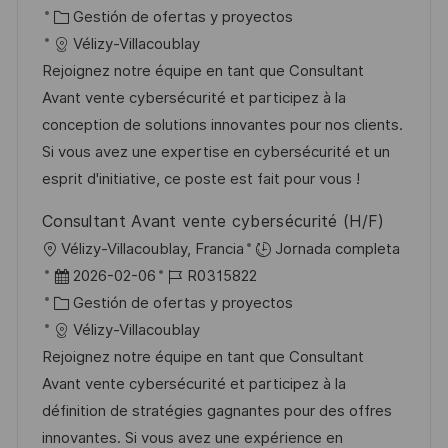
i
e
C
D
Gestión de ofertas y proyectos
c
c
a
d
Vélizy-Villacoublay
a
h
t
e
Rejoignez notre équipe en tant que Consultant
c
a
e
e
Avant vente cybersécurité et participez à la
i
d
g
m
conception de solutions innovantes pour nos clients.
ó
e
o
p
Si vous avez une expertise en cybersécurité et un
n
p
r
l
esprit d'initiative, ce poste est fait pour vous !
u
í
e
Consultant Avant vente cybersécurité (H/F)
b
a
o
U
Vélizy-Villacoublay, Francia
Jornada completa
l
b
F
I
2026-02-06
R0315822
i
i
e
C
D
Gestión de ofertas y proyectos
c
c
c
a
d
Vélizy-Villacoublay
a
a
h
t
e
Rejoignez notre équipe en tant que Consultant
c
c
a
e
e
Avant vente cybersécurité et participez à la
i
i
d
g
m
définition de stratégies gagnantes pour des offres
ó
ó
e
o
p
innovantes. Si vous avez une expérience en