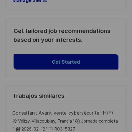
Manage alerts
Get tailored job recommendations
based on your interests.
Get Started
Trabajos similares
Consultant Avant vente cybersécurité (H/F)
U
Vélizy-Villacoublay, Francia
Jornada completa
b
F
I
2026-02-12
R0315827