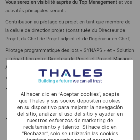
Vous serez en visibilité auprès du Top Management
et vos
activités principales seront :
Contribution au pilotage du projet en tant que membre de
la cellule de direction projet (constituée du Directeur de
Projet, du Chef de Projet adjoint et de l’Ingénieur en Chef)
Pilotage programmatique des lots « SYNAPS » et « Solution
» (répartition entre Directeur de Projet et Project Manager
Adjoint du pilotage programmatique des lots.
Lot « SYNAPS »
Interactions avec les représentants des
Al hacer clic en “Aceptar cookies”, acepta
composantes du lot « SYNAPS » conformément à
que Thales y sus socios depositen cookies
la gouvernance établie avec la Business Line Radio
en su dispositivo para mejorar la navegación
Communications Products
del sitio, analizar el uso del sitio y ayudar en
Assure la coordination entre les composantes
nuestros esfuerzos de marketing de
tactique/aero/soutien/soutien logistique intégré du
reclutamiento y talento. Si hace clic en
“Rechazar”, solo se utilizarán las cookies
lot « SYNAPS »