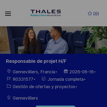
Skip to main content
Saltar al contenido principal
(0)
-
-
Responsable de projet H/F
Ubicación
Fecha de
Gennevilliers, Francia
2026-06-16
publicación
ID de
Hiring
R0331577
Jornada completa
empleo
Type
Categoría
Gestión de ofertas y proyectos
Gennevilliers