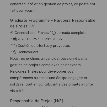
n
n
p
r
l
cybersécurité et en gestion de projet, ce poste est
u
í
e
fait pour vous !
b
a
o
Graduate Programme - Parcours Responsable
l
de Projet H/F
i
U
Gennevilliers, Francia
Jornada completa
c
b
F
I
2026-06-25
R0331565
a
i
e
C
D
Gestión de ofertas y proyectos
c
c
c
a
d
Gennevilliers
i
a
h
t
e
Nous recherchons un candidat passionné par la
ó
c
a
e
e
gestion de projets complexes et innovants.
n
i
d
g
m
Rejoignez Thales pour développer vos
ó
e
o
p
compétences au sein d'une équipe engagée et
n
p
r
l
solidaire, tout en contribuant à des projets à forte
u
í
e
visibilité.
b
a
o
Responsable de Projet (H/F)
l