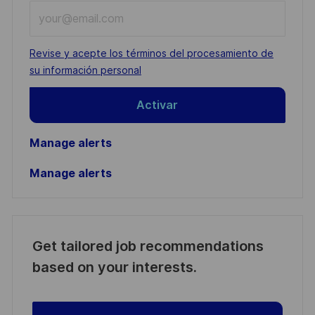
Enter
Email
address
Required
Revise y acepte los términos del procesamiento de
(Required)
su información personal
Activar
Manage alerts
Manage alerts
Get tailored job recommendations
based on your interests.