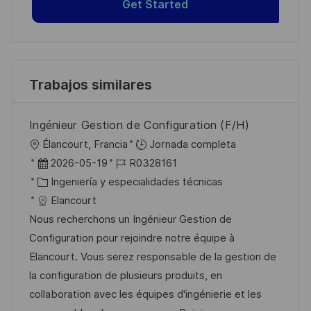
Get Started
Trabajos similares
Ingénieur Gestion de Configuration (F/H)
U
Élancourt, Francia
Jornada completa
b
F
I
2026-05-19
R0328161
i
e
C
D
Ingeniería y especialidades técnicas
c
c
a
d
Elancourt
a
h
t
e
Nous recherchons un Ingénieur Gestion de
c
a
e
e
Configuration pour rejoindre notre équipe à
i
d
g
m
Elancourt. Vous serez responsable de la gestion de
ó
e
o
p
la configuration de plusieurs produits, en
n
p
r
l
collaboration avec les équipes d'ingénierie et les