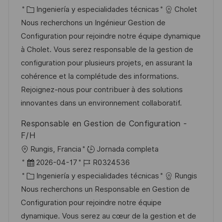
i
i
e
C
D
Ingeniería y especialidades técnicas
Cholet
c
c
c
a
d
Nous recherchons un Ingénieur Gestion de
a
a
h
t
e
Configuration pour rejoindre notre équipe dynamique
c
c
a
e
e
à Cholet. Vous serez responsable de la gestion de
i
i
d
g
m
configuration pour plusieurs projets, en assurant la
ó
ó
e
o
p
cohérence et la complétude des informations.
n
n
p
r
l
Rejoignez-nous pour contribuer à des solutions
u
í
e
innovantes dans un environnement collaboratif.
b
a
o
Responsable en Gestion de Configuration -
l
F/H
i
U
Rungis, Francia
Jornada completa
c
b
F
I
2026-04-17
R0324536
a
i
e
C
D
Ingeniería y especialidades técnicas
Rungis
c
c
c
a
d
Nous recherchons un Responsable en Gestion de
i
a
h
t
e
Configuration pour rejoindre notre équipe
ó
c
a
e
e
dynamique. Vous serez au cœur de la gestion et de