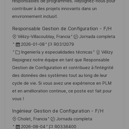
u
í
e
responsables de programmes. Rejoignez-nous pour
b
a
o
contribuer à des projets innovants dans un
l
environnement inclusif.
i
Responsable Gestion de Configuration - F/H
c
U
Vélizy-Villacoublay, Francia
Jornada completa
a
b
F
I
2026-01-08
R0312079
c
i
e
C
D
Ingeniería y especialidades técnicas
Vélizy
i
c
c
a
d
Rejoignez notre équipe en tant que Responsable
ó
a
h
t
e
Gestion de Configuration et contribuez à l'intégrité
n
c
a
e
e
des données des systèmes tout au long de leur
i
d
g
m
cycle de vie. Si vous avez une expérience en PLM
ó
e
o
p
et en amélioration continue, ce poste est fait pour
n
p
r
l
vous !
u
í
e
Ingénieur Gestion de Configuration - F/H
b
a
o
U
Cholet, Francia
Jornada completa
l
b
F
I
2026-08-04
R0336400