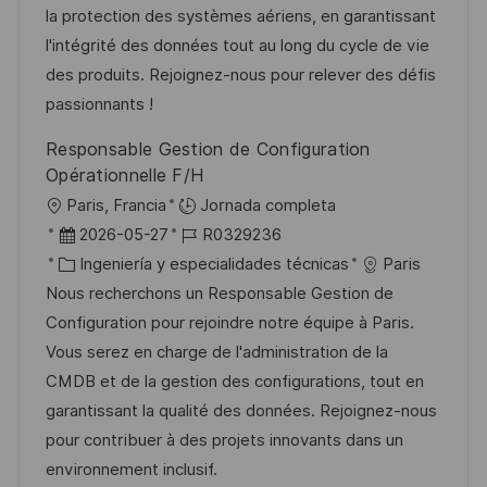
n
i
d
g
m
la protection des systèmes aériens, en garantissant
ó
e
o
p
l'intégrité des données tout au long du cycle de vie
n
p
r
l
des produits. Rejoignez-nous pour relever des défis
u
í
e
passionnants !
b
a
o
Responsable Gestion de Configuration
l
Opérationnelle F/H
i
U
Paris, Francia
Jornada completa
c
b
F
I
2026-05-27
R0329236
a
i
e
C
D
Ingeniería y especialidades técnicas
Paris
c
c
c
a
d
Nous recherchons un Responsable Gestion de
i
a
h
t
e
Configuration pour rejoindre notre équipe à Paris.
ó
c
a
e
e
Vous serez en charge de l'administration de la
n
i
d
g
m
CMDB et de la gestion des configurations, tout en
ó
e
o
p
garantissant la qualité des données. Rejoignez-nous
n
p
r
l
pour contribuer à des projets innovants dans un
u
í
e
environnement inclusif.