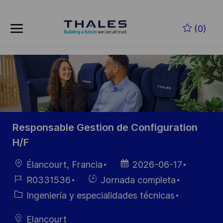
Skip to main content
Saltar al contenido principal
(0)
-
-
Responsable Gestion de Configuration
H/F
Ubicación
Fecha de
Élancourt, Francia
2026-06-17
publicación
ID de
Hiring
R0331536
Jornada completa
empleo
Type
Categoría
Ingeniería y especialidades técnicas
Elancourt