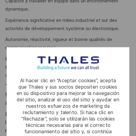
Capacité à travailler en équipe dans un environnement
dynamique.
Expérience significative en milieu industriel et sur des
activités de développement système ou électronique.
Autonomie, réactivité, rigueur et bonne qualités de
communication requises.
Le mot du Manager :
"Nous souhaitons vous accueillir avec
bienveillance dans un environnement en pleine croissance,
où les opportunités de se développer sont multiples ! "
Al hacer clic en “Aceptar cookies”, acepta
Thales, entreprise Handi-Engagée, reconnait
que Thales y sus socios depositen cookies
en su dispositivo para mejorar la navegación
tous les talents. La diversité est notre meilleur
del sitio, analizar el uso del sitio y ayudar en
atout. Postulez et rejoignez nous !
nuestros esfuerzos de marketing de
reclutamiento y talento. Si hace clic en
Le poste pouvant nécessiter d'accéder à des
“Rechazar”, solo se utilizarán las cookies
informations relevant du secret de la défense
técnicas necesarias para el correcto
nationale, la personne retenue fera l'objet d'une
funcionamiento del sitio y, si continúa