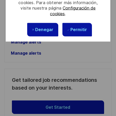
cookies. Para obtener más información,
address
visite nuestra página
Configuración de
Required
Revise y acepte los términos del procesamiento de
cookies
.
(Required)
su información personal
Activar
Denegar
Permitir
Manage alerts
Manage alerts
Get tailored job recommendations
based on your interests.
Get Started