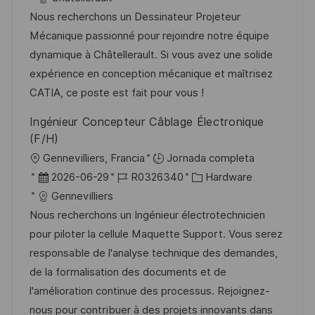
a
c
c
d
t
Nous recherchons un Dessinateur Projeteur
c
a
h
e
e
Mécanique passionné pour rejoindre notre équipe
i
c
a
e
g
dynamique à Châtellerault. Si vous avez une solide
ó
i
d
m
o
expérience en conception mécanique et maîtrisez
n
ó
e
p
r
CATIA, ce poste est fait pour vous !
n
p
l
í
Ingénieur Concepteur Câblage Électronique
u
e
a
(F/H)
b
o
U
Gennevilliers, Francia
Jornada completa
l
b
F
I
C
2026-06-29
R0326340
Hardware
i
i
e
D
a
Gennevilliers
c
c
c
d
t
Nous recherchons un Ingénieur électrotechnicien
a
a
h
e
e
pour piloter la cellule Maquette Support. Vous serez
c
c
a
e
g
responsable de l'analyse technique des demandes,
i
i
d
m
o
de la formalisation des documents et de
ó
ó
e
p
r
l'amélioration continue des processus. Rejoignez-
n
n
p
l
í
nous pour contribuer à des projets innovants dans