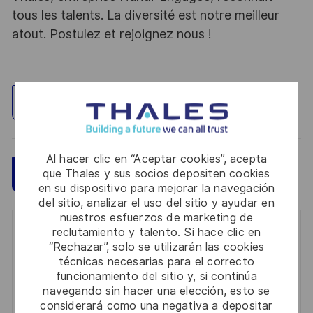
tous les talents. La diversité est notre meilleur
atout. Postulez et rejoignez nous !
Explorar ubicación
Al hacer clic en “Aceptar cookies”, acepta
Guardar
que Thales y sus socios depositen cookies
Aplicar ahora
en su dispositivo para mejorar la navegación
del sitio, analizar el uso del sitio y ayudar en
nuestros esfuerzos de marketing de
reclutamiento y talento. Si hace clic en
Get notified for similar jobs
“Rechazar”, solo se utilizarán las cookies
técnicas necesarias para el correcto
You'll receive updates once a week
funcionamiento del sitio y, si continúa
navegando sin hacer una elección, esto se
Enter
considerará como una negativa a depositar
Email