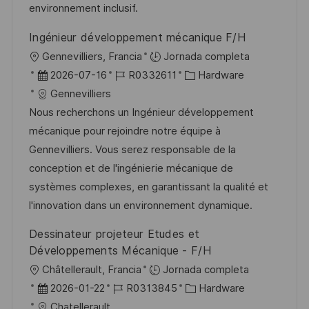
b
o
environnement inclusif.
l
Ingénieur développement mécanique F/H
i
U
Gennevilliers, Francia
Jornada completa
c
b
F
I
C
2026-07-16
R0332611
Hardware
a
i
e
D
a
Gennevilliers
c
c
c
d
t
Nous recherchons un Ingénieur développement
i
a
h
e
e
mécanique pour rejoindre notre équipe à
ó
c
a
e
g
Gennevilliers. Vous serez responsable de la
n
i
d
m
o
conception et de l'ingénierie mécanique de
ó
e
p
r
systèmes complexes, en garantissant la qualité et
n
p
l
í
l'innovation dans un environnement dynamique.
u
e
a
Dessinateur projeteur Etudes et
b
o
Développements Mécanique - F/H
l
U
Châtellerault, Francia
Jornada completa
i
b
F
I
C
2026-01-22
R0313845
Hardware
c
i
e
D
a
Chatellerault