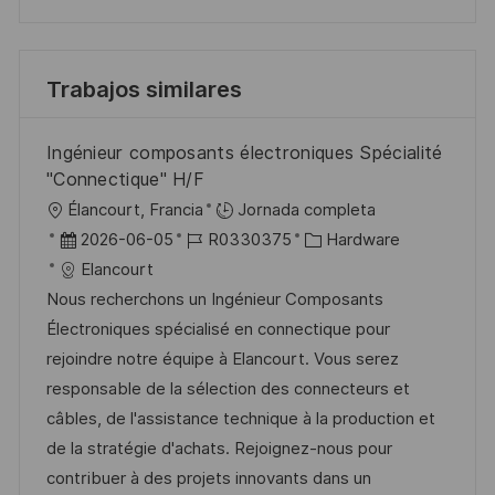
Trabajos similares
Ingénieur composants électroniques Spécialité
"Connectique" H/F
U
Élancourt, Francia
Jornada completa
b
F
I
C
2026-06-05
R0330375
Hardware
i
e
D
a
Elancourt
c
c
d
t
Nous recherchons un Ingénieur Composants
a
h
e
e
Électroniques spécialisé en connectique pour
c
a
e
g
rejoindre notre équipe à Elancourt. Vous serez
i
d
m
o
responsable de la sélection des connecteurs et
ó
e
p
r
câbles, de l'assistance technique à la production et
n
p
l
í
de la stratégie d'achats. Rejoignez-nous pour
u
e
a
contribuer à des projets innovants dans un