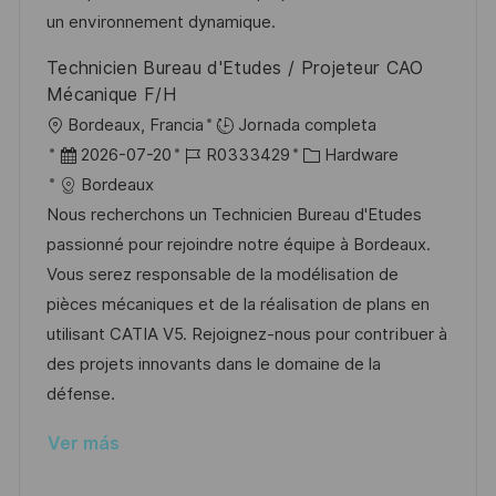
u
e
a
un environnement dynamique.
b
o
Technicien Bureau d'Etudes / Projeteur CAO
l
Mécanique F/H
i
U
Bordeaux, Francia
Jornada completa
c
b
F
I
C
2026-07-20
R0333429
Hardware
a
i
e
D
a
Bordeaux
c
c
c
d
t
Nous recherchons un Technicien Bureau d'Etudes
i
a
h
e
e
passionné pour rejoindre notre équipe à Bordeaux.
ó
c
a
e
g
Vous serez responsable de la modélisation de
n
i
d
m
o
pièces mécaniques et de la réalisation de plans en
ó
e
p
r
utilisant CATIA V5. Rejoignez-nous pour contribuer à
n
p
l
í
des projets innovants dans le domaine de la
u
e
a
défense.
b
o
Ver más
l
i