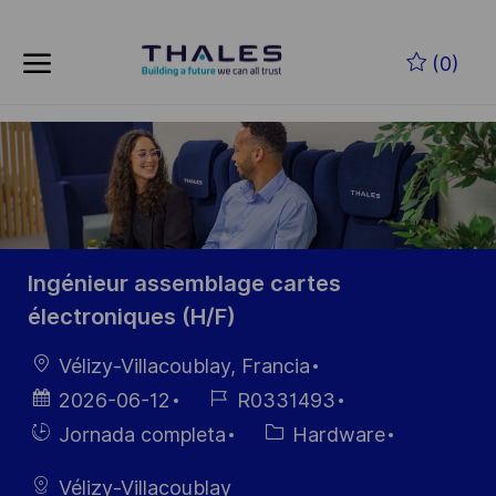
Skip to main content
Saltar al contenido principal
(0)
-
-
Ingénieur assemblage cartes
électroniques (H/F)
Ubicación
Vélizy-Villacoublay, Francia
Fecha de
ID de
2026-06-12
R0331493
publicación
empleo
Hiring
Categoría
Jornada completa
Hardware
Type
Vélizy-Villacoublay