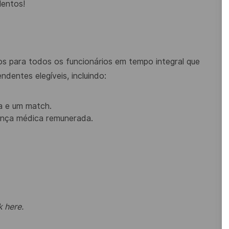
lentos!
s para todos os funcionários em tempo integral que
dentes elegíveis, incluindo:
a e um match.
cença médica remunerada.
k here
.