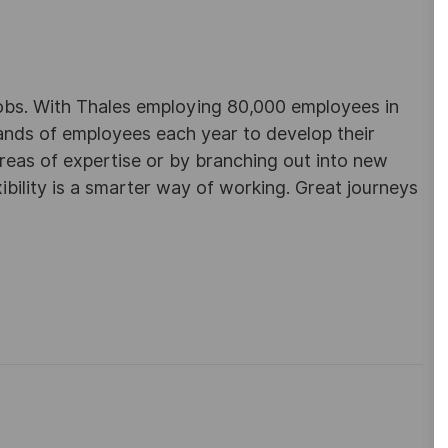
obs. With Thales employing 80,000 employees in
sands of employees each year to develop their
areas of expertise or by branching out into new
ibility is a smarter way of working. Great journeys