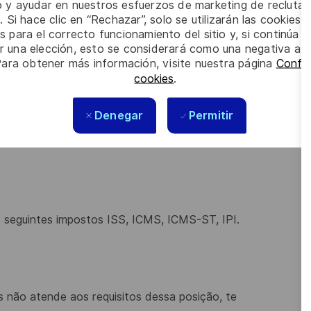
io y ayudar en nuestros esfuerzos de marketing de recluta
. Si hace clic en “Rechazar”, solo se utilizarán las cookies 
e
homologação
de
regras
de
impostos
em
sistemas
s para el correcto funcionamiento del sitio y, si continúa
issão
e
entrada
de
notas
ou
qualquer
outra
er una elección, esto se considerará como una negativa a d
Para obtener más información, visite nuestra página
Config
l, Power BI, automações, AI, ferramentas fiscais.
cookies
.
Denegar
Permitir
 seguintes impostos ISS, ICMS, ICMS-ST, IPI.
 não atende aos requisitos dessa posição, te