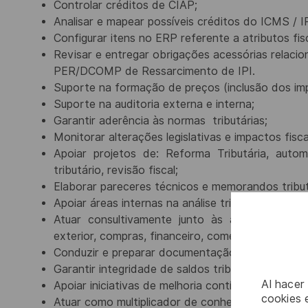
Controlar créditos de CIAP;
Analisar e mapear possíveis créditos do ICMS / IP
Configurar itens no ERP referente a atributos fisc
Revisar e entregar obrigações acessórias relaci
PER/DCOMP de Ressarcimento de IPI.
Suporte na formação de preços (inclusão dos im
Suporte na auditoria externa e interna;
Garantir aderência às normas
tributárias;
Monitorar alterações legislativas e impactos fisc
Apoiar
projetos
de:
Reforma
Tributária,
autom
tributário,
revisão fiscal;
Elaborar pareceres técnicos e memorandos tribut
Apoiar áreas internas na análise tributária de co
Atuar
consultivamente
junto
às
áreas:
contábil
exterior,
compras, financeiro, comercial;
Conduzir e preparar documentação suporte para 
Garantir integridade de saldos tributários e rast
Al hacer
Apoiar iniciativas de melhoria contínua e automaçã
cookies e
Atuar como multiplicador de conhecimento, orient