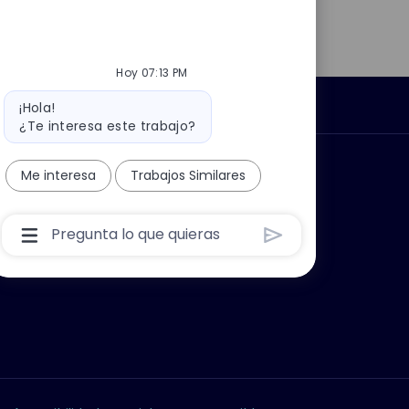
Hoy 07:13 PM
Mensaje
Información personal
¡Hola!
del
¿Te interesa este trabajo?
bot
car?
Grupo Thales
Me interesa
Trabajos Similares
Cuadro
De
Entrada
De
Usuario
De
Chatbot
Con
Botón
Enviar