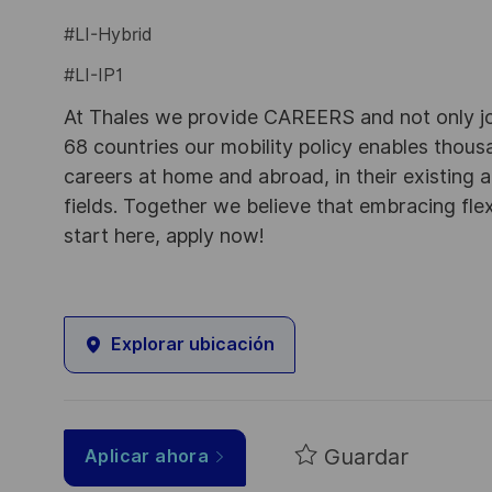
#LI-Hybrid
#LI-IP1
At Thales we provide CAREERS and not only j
68 countries our mobility policy enables thou
careers at home and abroad, in their existing 
fields. Together we believe that embracing flex
start here, apply now!
Explorar ubicación
Guardar
Aplicar ahora