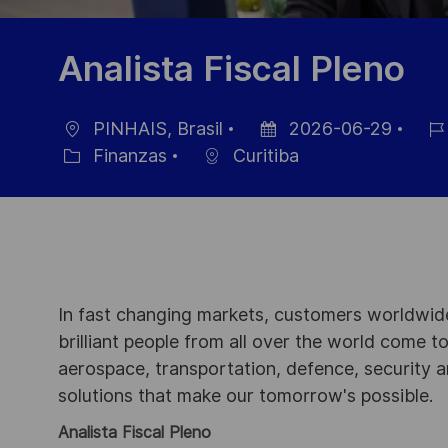
Analista Fiscal Pleno
PINHAIS, Brasil
2026-06-29
Ubicación
Fecha
ID
Finanzas
Curitiba
Categoría
de
de
publicación
empl
In fast changing markets, customers worldwide
brilliant people from all over the world come t
aerospace, transportation, defence, security a
solutions that make our tomorrow's possible.
Analista Fiscal Pleno