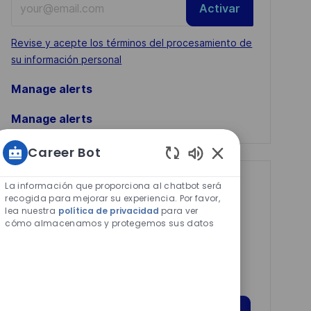
Activar
Email
address
Required
Revise y acepte los términos del procesamiento de
(Required)
su información personal
Manage alerts
Manage alerts
Career Bot
Sonidos
de
Get tailored job
La información que proporciona al chatbot será
chatbot
recogida para mejorar su experiencia. Por favor,
recommendations
lea nuestra
política de privacidad
para ver
habilitados
cómo almacenamos y protegemos sus datos
based on your
interests.