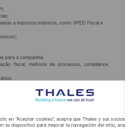
I;
ais;
onadas a impostos indiretos, como SPED Fiscal e
postos);
ais para a companhia.
ação
fiscal,
melhoria
de
processos,
compliance
ários.
ntratos e operações.
,
jurídica,
controladoria,
faturamento,
comércio
o atendimento a fiscalizações.
reabilidade das informações.
 clic en “Aceptar cookies”, acepta que Thales y sus socios 
o tributária.
n su dispositivo para mejorar la navegación del sitio, anali
ando e revisando o trabalho de profissionais de nível