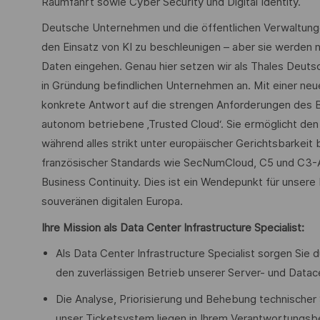
Raumfahrt sowie Cyber Security und Digital Identity.
Deutsche Unternehmen und die öffentlichen Verwaltungen 
den Einsatz von KI zu beschleunigen – aber sie werden n
Daten eingehen. Genau hier setzen wir als Thales Deuts
in Gründung befindlichen Unternehmen an. Mit einer ne
konkrete Antwort auf die strengen Anforderungen des BSI.
autonom betriebene ‚Trusted Cloud‘. Sie ermöglicht den 
während alles strikt unter europäischer Gerichtsbarkei
französischer Standards wie SecNumCloud, C5 und C3-A 
Business Continuity. Dies ist ein Wendepunkt für unsere
souveränen digitalen Europa.
Ihre Mission als
Data Center Infrastructure Specialist:
Als Data Center Infrastructure Specialist sorgen Si
den zuverlässigen Betrieb unserer Server- und Datace
Die Analyse, Priorisierung und Behebung technischer
unser Ticketsystem liegen in Ihrem Verantwortungsb