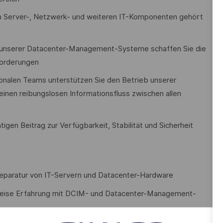
von Server-, Netzwerk- und weiteren IT-Komponenten gehört
e unserer Datacenter-Management-Systeme schaffen Sie die
forderungen
ionalen Teams unterstützen Sie den Betrieb unserer
einen reibungslosen Informationsfluss zwischen allen
tigen Beitrag zur Verfügbarkeit, Stabilität und Sicherheit
Reparatur von IT-Servern und Datacenter-Hardware
weise Erfahrung mit DCIM- und Datacenter-Management-