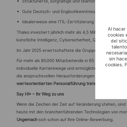
Strukturierte, sorgfältige und teamorientierte Arbe
Gute Deutsch- und Englischkenntnisse in Wort und Sc
Idealerweise eine ITIL-Zertifizierung oder vergleic
Al hacer
Thales investiert jährlich mehr als 4,5 Milliarden Euro i
cookies e
künstliche Intelligenz, Cybersicherheit, Quanten- und C
del sit
talento
Im Jahr 2025 erwirtschaftete die Gruppe einen Umsatz vo
necesaria
sin hac
Für mehr als 85.000 Mitarbeitende in 65 Ländern eröffn
cookies. 
individuelle Karrierewege und ermöglichen kreative Freir
die anspruchsvollen Herausforderungen unserer Zeit sich
werteorientierten Personalführung treten wir aktiv für Di
Say HI* – Ihr Weg zu uns
Wenn die Zeichen der Zeit auf Veränderung stehen, sind
heute mit den branchenführenden Technologien von mor
Ungemach
sich schon auf Ihre Online-Bewerbung.