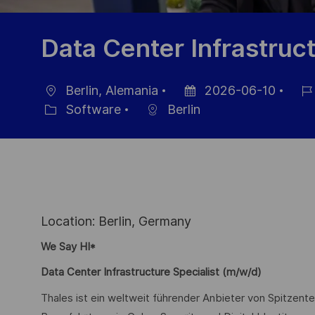
Data Center Infrastruc
Berlin, Alemania
2026-06-10
Ubicación
Fecha
ID
Software
Berlin
Categoría
de
de
publicación
empl
Location: Berlin, Germany
We Say HI*
Data Center Infrastructure Specialist (m/w/d)
Thales ist ein weltweit führender Anbieter von Spitzente