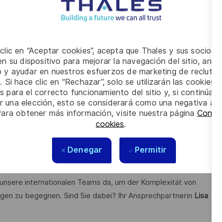
itsweise in einem dynamischen Umfeld
hrift
hbare Kenntnisse im IT-Service-Management
 clic en “Aceptar cookies”, acepta que Thales y sus socios 
n Forschung und Entwicklung in Schlüsseltechnologien wie
n su dispositivo para mejorar la navegación del sitio, anali
loud-Technologien.
io y ayudar en nuestros esfuerzos de marketing de recluta
. Si hace clic en “Rechazar”, solo se utilizarán las cookies 
n 22,1 Milliarden Euro.
s para el correcto funcionamiento del sitio y, si continúa
er una elección, esto se considerará como una negativa a d
en wir zukunftsweisende Perspektiven, verwirklichen
Para obtener más información, visite nuestra página
Config
äume. Dies gelingt durch Mut, Vielfalt und den festen Willen,
cookies
.
erer und inklusiver zu gestalten.
Mit unserer nachhaltigen,
versität ein.
Denegar
Permitir
 unsere internationalen Teams da, um der Komplexität von
gen zu begegnen. Sind Sie dabei? Ihr Ansprechpartnerin
Lisa