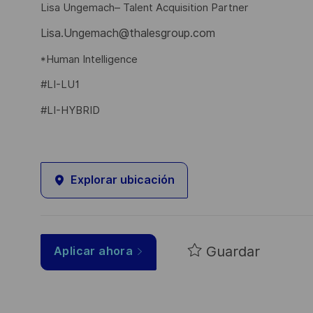
Lisa Ungemach– Talent Acquisition Partner
Lisa.Ungemach@thalesgroup.com
*Human Intelligence
#LI-LU1
#LI-HYBRID
Explorar ubicación
Guardar
Aplicar ahora