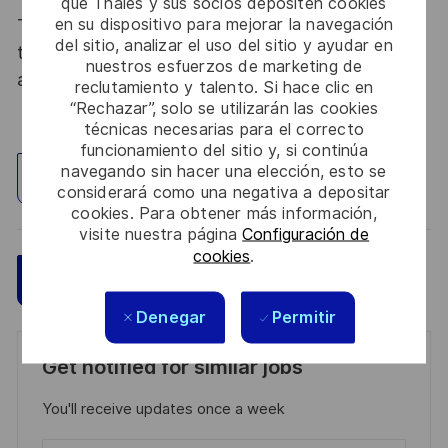
que Thales y sus socios depositen cookies
en su dispositivo para mejorar la navegación
Thales, entreprise Handi-Engagée, reconnait
del sitio, analizar el uso del sitio y ayudar en
tous les talents. La diversité est notre meilleur
nuestros esfuerzos de marketing de
atout. Postulez et rejoignez nous !
reclutamiento y talento. Si hace clic en
“Rechazar”, solo se utilizarán las cookies
técnicas necesarias para el correcto
funcionamiento del sitio y, si continúa
navegando sin hacer una elección, esto se
Explorar ubicación
considerará como una negativa a depositar
cookies. Para obtener más información,
visite nuestra página
Configuración de
cookies
.
Guardar
Aplicar ahora
Denegar
Permitir
Get notified for similar jobs
You'll receive updates once a week