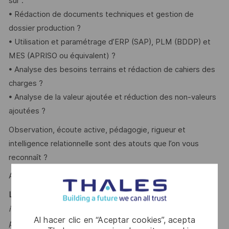
sur :
• Rédaction de documents techniques et gestion de
dossier production ?
• Utilisation et paramétrage d’ERP (SAP), PLM (BDDP) et
MES (APRISO ou équivalent) ?
• Analyse des besoins terrains et rédaction de cahiers des
charges ?
• Analyse de la valeur ajoutée et réduction des non-valeurs
ajoutées ?
Observation, écoute active, pédagogie, rigueur et
intelligence relationnelle sont des atouts que l’on vous
reconnaît ?
Alors ce poste est fait pour vous !
Le mot du manager
:
"Rejoignez l'équipe des Méthodes
la production pour une
industrielles au service de
Al hacer clic en “Aceptar cookies”, acepta
performance collective".