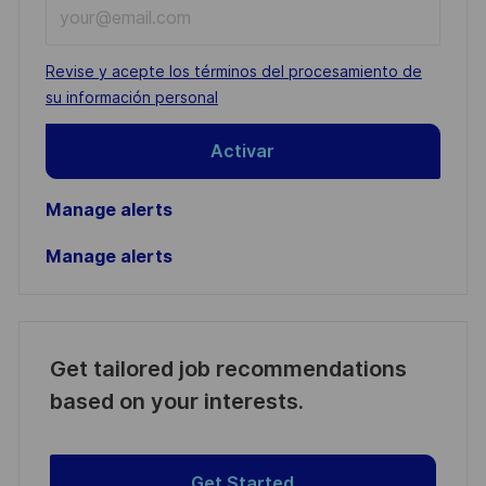
Enter
Email
address
Required
Revise y acepte los términos del procesamiento de
(Required)
su información personal
Activar
Manage alerts
Manage alerts
Get tailored job recommendations
based on your interests.
Get Started