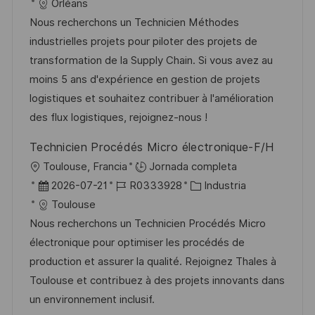
i
e
D
a
Orléans
c
c
c
d
t
Nous recherchons un Technicien Méthodes
i
a
h
e
e
industrielles projets pour piloter des projets de
ó
c
a
e
g
transformation de la Supply Chain. Si vous avez au
n
i
d
m
o
moins 5 ans d'expérience en gestion de projets
ó
e
p
r
logistiques et souhaitez contribuer à l'amélioration
n
p
l
í
des flux logistiques, rejoignez-nous !
u
e
a
Technicien Procédés Micro électronique-F/H
b
o
U
Toulouse, Francia
Jornada completa
l
b
F
I
C
2026-07-21
R0333928
Industria
i
i
e
D
a
Toulouse
c
c
c
d
t
Nous recherchons un Technicien Procédés Micro
a
a
h
e
e
électronique pour optimiser les procédés de
c
c
a
e
g
production et assurer la qualité. Rejoignez Thales à
i
i
d
m
o
Toulouse et contribuez à des projets innovants dans
ó
ó
e
p
r
un environnement inclusif.
n