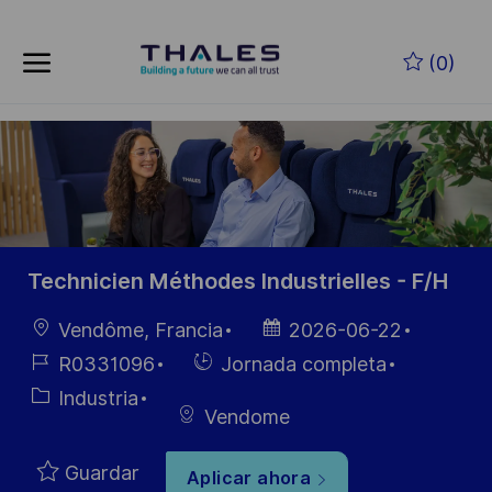
Skip to main content
Saltar al contenido principal
(0)
-
-
Technicien Méthodes Industrielles - F/H
Ubicación
Fecha de
Vendôme, Francia
2026-06-22
publicación
ID de
Hiring
R0331096
Jornada completa
empleo
Type
Categoría
Industria
Vendome
Guardar
Aplicar ahora