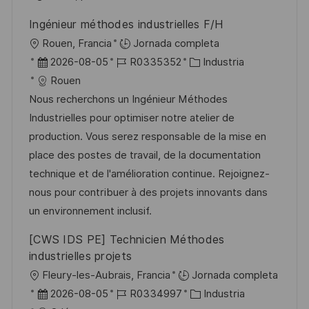
b
o
Ingénieur méthodes industrielles F/H
l
U
Rouen, Francia
Jornada completa
i
b
F
I
C
2026-08-05
R0335352
Industria
c
i
e
D
a
Rouen
a
c
c
d
t
Nous recherchons un Ingénieur Méthodes
c
a
h
e
e
Industrielles pour optimiser notre atelier de
i
c
a
e
g
production. Vous serez responsable de la mise en
ó
i
d
m
o
place des postes de travail, de la documentation
n
ó
e
p
r
technique et de l'amélioration continue. Rejoignez-
n
p
l
í
nous pour contribuer à des projets innovants dans
u
e
a
un environnement inclusif.
b
o
[CWS IDS PE] Technicien Méthodes
l
industrielles projets
i
U
Fleury-les-Aubrais, Francia
Jornada completa
c
b
F
I
C
2026-08-05
R0334997
Industria
a