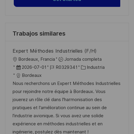
Trabajos similares
Expert Méthodes Industrielles (F/H)
U
Bordeaux, Francia
Jornada completa
b
F
I
C
2026-07-01
R0329341
Industria
i
e
D
a
Bordeaux
c
c
d
t
Nous recherchons un Expert Méthodes Industrielles
a
h
e
e
pour rejoindre notre équipe à Bordeaux. Vous
c
a
e
g
jouerez un rôle clé dans l'harmonisation des
i
d
m
o
pratiques et l'amélioration continue au sein de
ó
e
p
r
l'industrie avionique. Si vous avez une solide
n
p
l
í
expérience en méthodes industrielles et en
u
e
a
ingénierie, postulez dès maintenant !