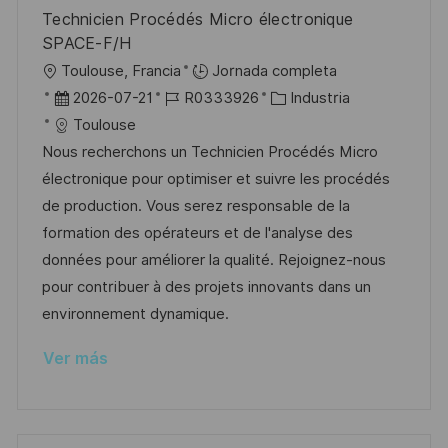
n
p
l
í
Technicien Procédés Micro électronique
u
e
a
SPACE-F/H
b
o
U
Toulouse, Francia
Jornada completa
l
b
F
I
C
2026-07-21
R0333926
Industria
i
i
e
D
a
Toulouse
c
c
c
d
t
Nous recherchons un Technicien Procédés Micro
a
a
h
e
e
électronique pour optimiser et suivre les procédés
c
c
a
e
g
de production. Vous serez responsable de la
i
i
d
m
o
formation des opérateurs et de l'analyse des
ó
ó
e
p
r
données pour améliorer la qualité. Rejoignez-nous
n
n
p
l
í
pour contribuer à des projets innovants dans un
u
e
a
environnement dynamique.
b
o
Ver más
l
i
c